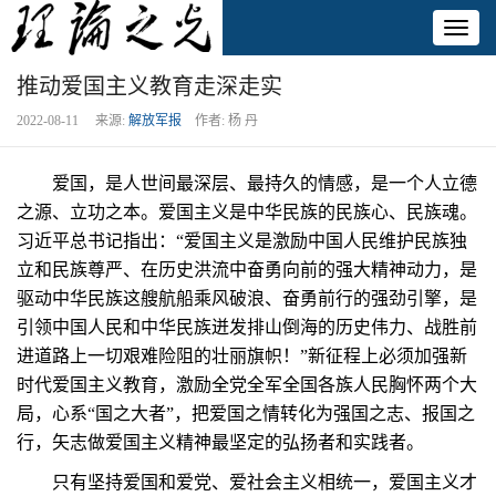
Toggl
naviga
推动爱国主义教育走深走实
2022-08-11 来源:
解放军报
作者: 杨 丹
爱国，是人世间最深层、最持久的情感，是一个人立德
之源、立功之本。爱国主义是中华民族的民族心、民族魂。
习近平总书记指出：“爱国主义是激励中国人民维护民族独
立和民族尊严、在历史洪流中奋勇向前的强大精神动力，是
驱动中华民族这艘航船乘风破浪、奋勇前行的强劲引擎，是
引领中国人民和中华民族迸发排山倒海的历史伟力、战胜前
进道路上一切艰难险阻的壮丽旗帜！”新征程上必须加强新
时代爱国主义教育，激励全党全军全国各族人民胸怀两个大
局，心系“国之大者”，把爱国之情转化为强国之志、报国之
行，矢志做爱国主义精神最坚定的弘扬者和实践者。
只有坚持爱国和爱党、爱社会主义相统一，爱国主义才