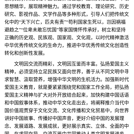
思想精华，展现精神魅力。通过学校教育、理论研究、历史
研究、影视作品、文学作品等多种形式，引导人们把传统文
化中的“天下兴亡，匹夫有责”“苟利国家生死以，岂因祸福
避趋之”“位卑未敢忘忧国”等家国情怀传承好，树立和坚持
正确的历史观、民族观、国家观、文化观，以时代精神激活
中华优秀传统文化的生命力，推进中华优秀传统文化创造性
转化和创新性发展。
文明因交流而精彩，文明因互鉴而丰富。弘扬爱国主义
精神，必须坚持立足民族又面向世界，善于从不同文明中寻
求智慧、汲取营养，增强中华文明的生机活力。加强新时代
爱国主义教育，就是要紧紧围绕党和国家工作全局，把弘扬
爱国主义精神与扩大对外开放结合起来，加快构建中国话语
和中国叙事体系，推动中华文化走出去，将阐释推介当代中
国价值观贯穿于文化交流、文化传播和文化贸易中，向世界
讲好中国故事、传播好中国声音，更好介绍中国的发展理
念、发展道路、发展成就，更好展示真实、立体、全面的中
国，在求同存异、交流互鉴中共同推动人类文明发展进步。