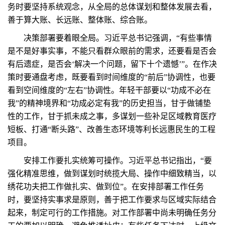
务时要坚持系统观念，从全局的总体谋划和整体发展去看，
善于算大账、长远账、整体账、综合账。
决策部署要着眼全局。习近平总书记强调，“有些事情
是不是好事实事，不能只看群众眼前的需求，还要看是否会
有后遗症，是否会‘解决一个问题，留下十个遗憾’”。在作决
策时要通盘考虑，既要看到时间维度的“前后”协调性，也要
看到空间维度的“左右”协调性。年轻干部要以“功成不必在
我”的精神境界和“功成必定有我”的历史担当，甘于做铺垫
性的工作，甘于抓未成之事，多谋划一些补足区域教育医疗
短板、打通“断头路”、改善生态环境等利长远惠民生的工程
项目。
安排工作要扎实统筹可操作。习近平总书记指出，“要
强化精准思维，做到谋划时统揽大局、操作中细致精当，以
绣花功夫把工作做扎实、做到位”。在安排部署工作任务
时，要坚持实事求是原则，善于把工作要求与区域实际结合
起来，制定可行的工作措施。对工作部署中尚未明确任务分