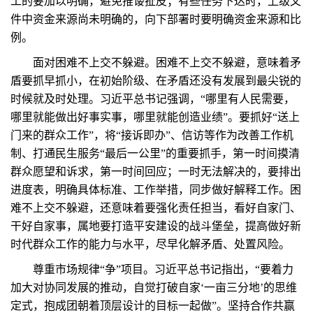
工的要加以明确，避免推诿扯皮；有些任务下达时，上级文
件中资金来源尚未明确的，向下部署时要明确资金来源和比
例。
面对困难不上交不躲避。困难不上交不躲避，意味着矛
盾要抓早抓小，在初始阶级、在矛盾还没有发展到最尖锐的
时候就及时处理。习近平总书记强调，“哪里有人民需要，
哪里就能做出好事实事，哪里就能创造业绩”。要抓好“送上
门来的群众工作”，将“接诉即办”、信访等作为改善工作机
制、打通民生服务“最后一公里”的重要抓手，第一时间摸清
群众愿望和诉求，第一时间回应；一时无法解决的，要排出
进度表，明确具体标准、工作举措，同步做好解释工作。困
难不上交不躲避，还意味着要强化责任担当，看好自家门、
干好自家事，属地要打造平安建设的战斗堡垒，提高做好新
时代群众工作的能力与水平，尽早化解矛盾、处置风险。
尊重市场规律“争”项目。习近平总书记指出，“要着力
加大对协同发展的推动，自觉打破自家‘一亩三分地’的思维
定式，抱成团朝着顶层设计的目标一起做”。坚持合作共赢