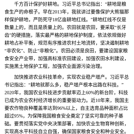
千方百计保护好耕地。习近平总书记指出：“耕地是粮
食生产的命根子。早在2013年，我就讲过要像保护大熊猫那
样保护耕地，严防死守18亿亩耕地红线。”耕地红线不仅是
数量上的，而且是质量上的。农田就是农田，要采取“长牙
齿”的硬措施，落实最严格的耕地保护制度，依法依规做好
耕地占补平衡，规范有序推进农村土地流转，坚决遏制耕地
“非农化”、防止“非粮化”。农田必须是良田，要建设国家粮
食安全产业带，加强高标准农田建设，加强农田水利建设，
实施黑土地保护工程，加强农业面源污染治理。
加快推进农业科技革命，实现农业稳产增产。习近平总
书记指出：“耕地就那么多，稳产增产根本出路在科技。”
2020年，我国农业科技进步贡献率迈上60%的新台阶，科技
已成为农业农村经济增长的重要驱动力。近10年来，我国主
要农作物良种覆盖率达到96%以上，自主选育品种面积占比
超过95%，为保障我国粮食安全奠定了坚实可靠的种子基
础。要贯彻落实党中央决策部署，加快农业生物育种创新，
实现高水平科技自立自强，确保国家粮食安全和种业安全。