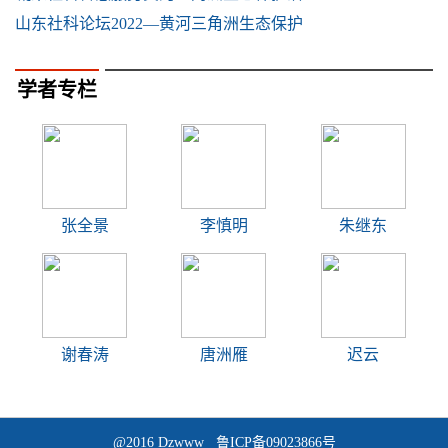
山东社科论坛2022—黄河三角洲生态保护
学者专栏
张全景
李慎明
朱继东
谢春涛
唐洲雁
迟云
@2016 Dzwww 鲁ICP备09023866号