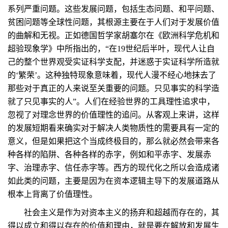
系列严重问题。这些发展问题，包括生态问题、和平问题、
贫困问题等全球性问题，其根源主要在于人们对于发展价值
的曲解和无视。正如德国哲学家胡塞尔在《欧洲科学危机和
超验现象学》中所指出的，“在19世纪后半叶，现代人让自
己的整个世界观受实证科学支配，并迷惑于实证科学所造就
的‘繁荣’。这种独特现象意味着，现代人漫不经心地抹去了
那些对于真正的人来说至关重要的问题。只见事实的科学造
就了只见事实的人”。人们在经验世界的工具理性追求中，
忽视了对理念世界的价值理性的追问。从客观上来讲，这样
的发展短期看来确实对于解决人类物质性的需要具有一定的
意义，但是如果把这个当成终极目的，那么就必然会带来各
种各样的陷阱、各种各样的赤字，例如和平赤字、发展赤
字、治理赤字、信任赤字等。西方的现代化之所以会造成诸
如此类的问题，主要是因为在资本逻辑主导下的发展道路从
根本上背离了价值理性。
社会主义是作为对资本主义的扬弃和超越而存在的，其
得以成立和得以存在的价值和理由，就是要在解放和发展生