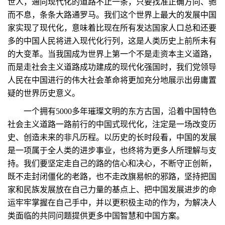
世人，通向现代化的道路不止一条，只要找准正确方向、驰
而不息，条条大路通罗马。我们这个世界上最大的发展中国
家实现了现代化，意味着比现在所有发达国家人口总和还要
多的中国人民将进入现代化行列，这是人类历史上前所未有
的大变革。当我国成为世界上第一个不是走资本主义道路，
而是走社会主义道路成功建成的现代化强国时，我们党领导
人民在中国进行的伟大社会革命将更加充分地展示出毋庸置
疑的世界历史意义。
一个拥有5000多年璀璨文明的东方古国，沿着中国特色
社会主义道路一路前行的中国式现代化，注定是一场改变历
史、创造未来的非凡历程。以历史的长时段看，中国的发展
是一项属于全人类的进步事业，也终将为更多人所理解与支
持。我们要坚定走自己的路的信心和决心，不断守正创新，
既不走封闭僵化的老路，也不走改旗易帜的邪路，坚持把国
家和民族发展放在自己力量的基点上、把中国发展进步的命
运牢牢掌握在自己手中，并以更积极主动的作为，为解决人
类面临的共同问题提供更多中国智慧和中国方案。