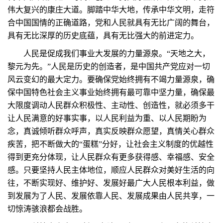
伟大复兴的康庄大道。脚踏中华大地，传承中华文明，走符
合中国国情的正确道路，党和人民就具有无比广阔的舞台，
具有无比深厚的历史底蕴，具有无比强大的前进定力。
人民是促成我们事业大发展的力量源泉。“天地之大，
黎元为先。”人民是历史的创造者，是中国共产党应对一切
风云变幻的最大定力。要确保党始终拥有不竭力量源泉，确
保中国特色社会主义事业始终拥有最可靠中坚力量，确保最
大限度调动人民群众积极性、主动性、创造性，就必须多干
让人民满意的好事实事，以人民利益为重、以人民期盼为
念，真诚倾听群众呼声，真实反映群众愿望，真情关心群众
疾苦，把不断做大的“蛋糕”分好，让社会主义制度的优越性
得到更充分体现，让人民群众有更多获得感、幸福感、安全
感。只要坚持人民主体地位，顺应人民群众对美好生活的向
往，不断实现好、维护好、发展好最广大人民根本利益，做
到发展为了人民、发展依靠人民、发展成果由人民共享，一
切惊涛骇浪都会战胜。