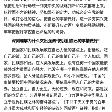
须把思想和行动统一到党中央的战略判断和决策部署上来，
以锲而不舍的精神、坚如磐石的定力、功成必定有我的情
怀、敢打必胜的信心，把自己的事情做好，进一步夯实兴党
强国的强大物质基础、不断提升应对百年变局的强劲韧性、
牢牢把握好掌控自己命运的时与势。
深刻理解为什么突出强调“把我们自己的事情做好”
把国家和民族发展放在自己力量的基点上。俗话说，吃
自己的饭，流自己的汗，自己的事情自己干。个人如此，国
家、民族亦如此。在人类发展史上，没有任何一个国家能依
赖外部力量而走向强大，也没有哪一个民族靠跟在他人后面
亦步亦趋、拾人牙慧而实现振兴。邓小平同志说，“中国的
事情要按照中国的情况来办，要依靠中国人自己的力量来
办。独立自主，自力更生，无论过去、现在和将来，都是我
们的立足点”。习近平总书记强调，“自力更生是中华民族自
立于世界民族之林的奋斗基点”。《中共中央关于党的百年
奋斗重大成就和历史经验的决议》回望百年征程，指出“独