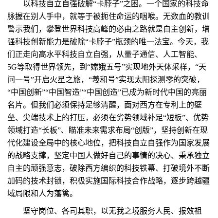
以科技自立自强破解“卡脖子”之困。一个国家的科技命
脉握在别人手中，就等于被扼住命运的咽喉。无数血的教训
警示我们，攀登世界科技高峰的必由之路就是自主创新，增
强科技创新能力是破除“卡脖子”瓶颈的唯一法宝。今天，我
们正走向高水平科技自立自强，从量子通信、人工智能、
5G等取得世界领先，到“嫦娥五号”实现地外天体采样，“天
问一号”开启火星之旅，“羲和号”实现太阳探测零的突破，
“中国创新”“中国智造”“中国创造”已成为新时代中国的亮丽
名片。但我们必须保持足够清醒，面对西方在专利上的壁
垒、尖端技术上的打压，必须在劣势领域补足“短板”、优势
领域打造“长板”、瞄准未来需求布局“创版”，坚持创新在现
代化建设全局中的核心地位，把科技自立自强作为国家发展
的战略支撑，坚定中国人做好自己的事情的决心、秉承独立
自主的顽强意志，破除西方编织的科技铁幕、打破境外不断
加码的技术封锁，积极实施国际科技合作战略，逐步跨越疆
域局限和人为藩篱。
坚守岗位、各司其职，以无我之境服务人民、报效祖