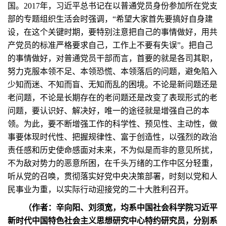
国。2017年，习近平总书记在以普通党员身份参加所在党支
部的专题组织生活会时强调，“希望大家首先要搞好自身建
设，在这个关键时期，要特别注意把自己的事情做好，用共
产党员的标准严格要求自己，工作上不要有失误”。把自己
的事情做好，对普通党员干部而言，首要的就是各司其职，
努力克服本领不足、本领恐慌、本领落后的问题，避免陷入
少知而迷、不知而盲、无知而乱的困境。不论是新问题还是
老问题，不论是长期存在的老问题还是改变了表现形式的老
问题，要认识好、解决好，唯一的途径就是增强自己的本
领。为此，要不断增强工作的科学性、预见性、主动性，做
事要体现时代性、把握规律性、富于创造性，以强烈的政治
责任感和历史使命感面对未来，不为似是而非的意见所扰，
不为敌对势力的恶意所困，在千头万绪的工作中区分轻重，
听从党的召唤，贯彻落实好党中央决策部署，时刻以党和人
民事业为重，以实际行动迎接党的二十大胜利召开。
（作者：辛向阳、刘须宽，均系中国社会科学院习近平
新时代中国特色社会主义思想研究中心特约研究员，分别系