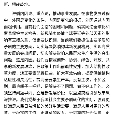
断、扭转乾坤。
遵循内因论、重点论，推动事业发展。在事物发展过程
中，外因是变化的条件，内因是变化的根据，外因通过内因
而起作用。当前我们面临的困难和问题，确实同逆全球化和
贸易保护主义抬头、新冠肺炎疫情全球蔓延等外部因素的影
响有直接关系，但更要认识到，当前我们要抓住主要矛盾和
矛盾的主要方面，切实解决影响构建新发展格局、实现高质
量发展的突出问题，切实解决影响人民群众生产生活的突出
问题，这是内因。我们要按照创新、协调、绿色、开放、共
享的新发展理念，在政策上作出前瞻性安排，加大结构性改
革力度，矫正要素配置扭曲，扩大有效供给，提高供给结构
适应性和灵活性，提高全要素生产率。没有主次，不加区
别，眉毛胡子一把抓，是解决不了问题、做不好工作的。必
须坚持问题导向，立足新发展阶段，以重点突破引领改革纵
深推进。我们党基于我国社会主要矛盾转化的实际，强调更
好满足人民日益增长的美好生活需要，满足人民对更好的教
育、更稳定的工作、更满意的收入、更可靠的社会保障、更