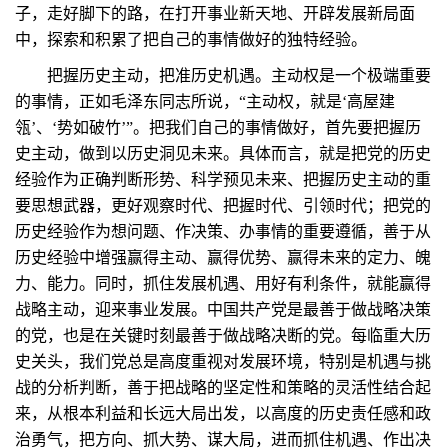
子，走好脚下的路，在打开事业新天地、开辟发展新局面
中，探索和积累了把自己的事情做好的独特经验。
把握历史主动，把准历史机遇。主动权是一个极端重要
的事情，正如毛泽东同志所说，“主动权，就是‘高屋建
瓴’、‘势如破竹’”。把我们自己的事情做好，首先要把握历
史主动，做到以历史洞见未来。具体而言，就是把党的历史
经验作为正确判断形势、科学预见未来、把握历史主动的重
要思想武器，更好观察时代、把握时代、引领时代；把党的
历史经验作为想问题、作决策、办事情的重要遵循，善于从
历史经验中增强赢得主动、赢得优势、赢得未来的定力、魄
力、能力。同时，抓住发展机遇、用好有利条件，就能赢得
战略主动，迎来事业发展。中国共产党是最善于做战略决策
的党，也是在关键时刻最善于做战略决断的党。每临重大历
史关头，我们党总是高度重视对发展环境，特别是机遇与挑
战的分析判断，善于把战略的坚定性和策略的灵活性结合起
来，从根本利益和长远大局出发，以高度的历史责任感和政
治勇气，把方向、抓大势、谋大局，进而抓住机遇、作出决