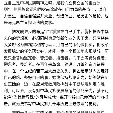
立自主是中华民族精神之魂，是我们立党立国的重要原
则”。将民族命运和国家前途放在自己力量的基点上，以自
力更生、自信自强展开大业、创造伟业，是历史的结论，也
是马克思主义辩证法的要求。
把发展进步的命运牢牢掌握在自己手中。胸怀振兴中华
志向的梦想家，必须同时也是创新创业的实干家。只有将伟
大梦想化为脚踏实地的行动，把自己的事情做扎实，把改革
发展稳定的任务落实好，才能一步一个脚印地实现梦想。历
史只会眷顾坚定者、奋进者、搏击者，而不会等待犹豫者、
懈怠者、畏难者。在百年来革命、建设、改革的奋斗征程
中，在一个世纪的若干重大历史关头，党团结带领人民走好
自己的路、办好自己的事，始终保持战略定力，始终站在历
史正确的一边，在应对无数风险挑战中不断从胜利走向胜
利。可以说，没有对中华民族发展命运的倾尽全力，就不可
能有“当惊世界殊”的辉煌成就；离开掌控自己命运的奋力搏
击，就无法书写中华民族几千年历史上最恢宏的史诗。
党的十八大以来的10年，我们遭遇的风险挑战风高浪