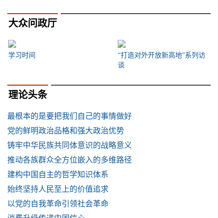
大众问政厅
学习时间
“打造对外开放新高地”系列访
谈
理论头条
最根本的是要把我们自己的事情做好
党的鲜明政治品格和强大政治优势
铸牢中华民族共同体意识的战略意义
推动各族群众全方位嵌入的多维路径
建构中国自主的哲学知识体系
始终坚持人民至上的价值追求
以党的自我革命引领社会革命