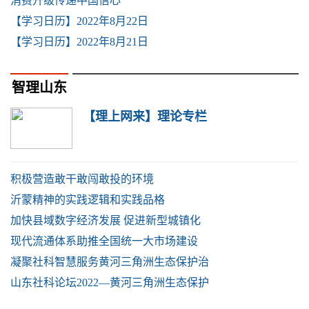
消费升级传递中国信心
【学习日历】2022年8月22日
【学习日历】2022年8月21日
智理山东
【理上网来】理论专栏
积极营造敢干敢闯敢投的环境
沂蒙精神的实践逻辑和实践品格
加快县域数字经济发展 促进新型城镇化
现代流通体系助推全国统一大市场建设
凝聚社科智慧服务黄河三角洲生态保护治
山东社科论坛2022—黄河三角洲生态保护