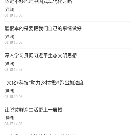
坚定不移地走中国式现代化之路
[详细]
08-19 15-08
最根本的是要把我们自己的事情做好
[详细]
08-19 15-08
深入学习贯彻习近平生态文明思想
[详细]
08-18 10-08
“文化+科技”助力乡村振兴跑出加速度
[详细]
08-18 10-08
让脱贫群众生活更上一层楼
[详细]
08-17 14-08