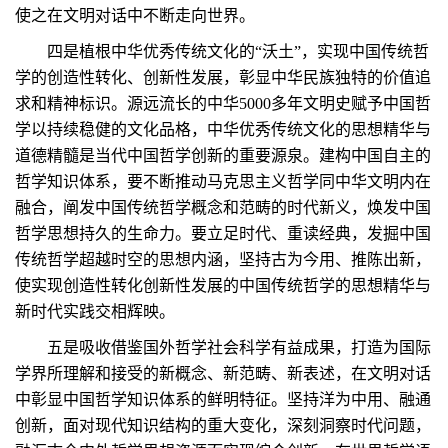
使之在文明对话中不断走向世界。
四是植根中华优秀传统文化的“沃土”，实现中国传统哲
学的创造性转化、创新性发展，彰显中华民族独特的价值追
求和精神标识。源远流长的中华5000多年文明史赋予中国哲
学以持续稳健的文化品格，中华优秀传统文化的思想精华与
道德精髓是当代中国哲学创新的重要源泉。建构中国自主的
哲学知识体系，要不断推动马克思主义哲学同中华文明内在
融合，阐发中国传统哲学概念和范畴的时代新义，焕发中国
哲学思想持久的生命力。要立足时代、重读经典，发掘中国
传统哲学超越时空的思想内涵，坚持古为今用、推陈出新，
使实现创造性转化创新性发展的中国传统哲学的思想精华与
新时代实践交相辉映。
五是吸收借鉴国外哲学社会科学有益成果，打造为国际
学界所理解和接受的新概念、新范畴、新表述，在文明对话
中彰显中国哲学知识体系的鲜明特征。坚持洋为中用、融通
创新，面对现代知识结构的重大变化，深刻洞察时代问题，