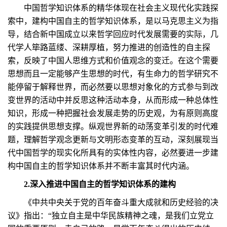
中国哲学知识体系的精华体现在社会主义现代化实践探
索中，建构中国自主的哲学知识体系，是以马克思主义为指
导，结合新中国成立以来哲学回应时代发展需要的实际，几
代学人筚路蓝缕、深耕厚植，努力推进的创造性的自主探
索，反映了中国人思维方式和价值观念的变迁。在这个需要
思想而且一定能够产生思想的时代，有生命力的哲学研究不
能停留于解释世界，而必然要以思想对象化的方式参与到改
变世界的活动中并反思这种活动本身，从而形成一种总体性
知识，形成一种把握社会发展走势的历史观，为有原则高度
的实践提供思想支撑。纵观世界新的动荡变革引发的时代难
题，理解哲学观念更新与文明形态变革的互动，深刻展现当
代中国哲学的现实化所具有的实体性内容，必然要进一步建
构中国自主的哲学知识体系并不断丰富其时代内涵。
2.深入推进中国自主的哲学知识体系的建构
《中共中央关于党的百年奋斗重大成就和历史经验的决
议》指出：“独立自主是中华民族精神之魂，是我们立党立