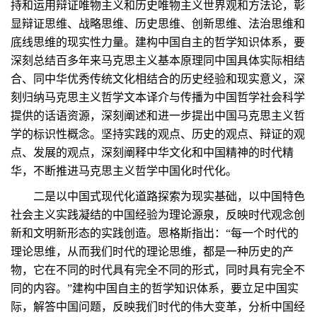
持和运用辩证唯物主义和历史唯物主义世界观和方法论，彰
显辩证思维、战略思维、历史思维、创新思维、法治思维和
底线思维的现实性力量。建构中国自主的哲学知识体系，要
深刻总结百多年来马克思主义基本原理同中国具体实际相结
合、同中华优秀传统文化相结合的历史经验和现实意义，深
刻归纳马克思主义哲学文本译介与传播为中国哲学社会科学
提供的话语资源，深刻阐述和进一步提出中国马克思主义哲
学的标识性概念。坚持实践的观点、历史的观点、辩证的观
点、发展的观点，深刻阐释中华文化和中国精神的时代精
华，不断推进马克思主义哲学中国化时代化。
二是以中国式现代化道路探索为现实基础，以中国特色
社会主义实践凝结的中国经验为理论源泉，反映时代观念创
新和文明新形态的实践创造。恩格斯指出：“每一个时代的
理论思维，从而我们时代的理论思维，都是一种历史的产
物，它在不同的时代具有完全不同的形式，同时具有完全不
同的内容。”建构中国自主的哲学知识体系，要立足中国实
际，解答中国问题，反映我们时代的伟大变革，分析中国经