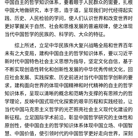
中国自主的哲学知识体系，要着眼于人民群众的需要，扎根
中国大地做研究，本于思，造于道，呈现我们时代经得起实
践、历史、人民检验的学问，使人们认识世界和改变世界时
更好掌握关于自然、社会和思维发展的普遍规律，使之体现
当代中国哲学的民族的、科学的、大众的特征。
综上所述，立足中华民族伟大复兴战略全局和世界百年
未有之大变局，建构中国自主的哲学知识体系，要以习近平
新时代中国特色社会主义思想为指导，坚定文化自信，基于
不断实现创造性转化和创新性发展的中华优秀传统文化，回
应社会发展、实践探索、历史前进对当代中国哲学创新的要
求，建构面向世界的体现中国精神和时代精神的自主的哲学
知识体系，呈现以清晰的概念和范畴为支撑的有思辨力的哲
学理论，反映中国式现代化探索的艰辛历程和实践经验，让
当代中国马克思主义哲学的光芒照亮社会主义现代化建设的
新征程。立足国际学术前沿，彰显中国哲学研究的主体性和
原创性，使中国自主的哲学知识体系体现中国立场、中国智
慧、中国价值，使引领时代的中国哲学更好走向世界，深刻