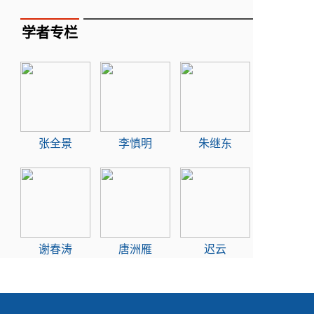
学者专栏
张全景
李慎明
朱继东
谢春涛
唐洲雁
迟云