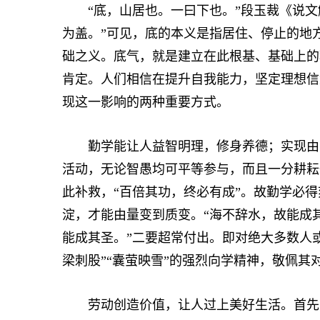
“底，山居也。一曰下也。”段玉裁《说文解
为盖。”可见，底的本义是指居住、停止的地
础之义。底气，就是建立在此根基、基础上的
肯定。人们相信在提升自我能力，坚定理想信
现这一影响的两种重要方式。
勤学能让人益智明理，修身养德；实现由愚
活动，无论智愚均可平等参与，而且一分耕耘
此补救，“百倍其功，终必有成”。故勤学必
淀，才能由量变到质变。“海不辞水，故能成
能成其圣。”二要超常付出。即对绝大多数人
梁刺股”“囊萤映雪”的强烈向学精神，敬佩
劳动创造价值，让人过上美好生活。首先，