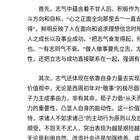
首先，志气中蕴含着不甘人后、积极作为的
斗方向和目标，“心之正面全向那里去”“一直去
得”，鲜明反映了人在面向和追求理想信念时
人之成长以及事业成功。“把志气奋发得起，
也。”“有志则气不衰。”做人做事要先立志
性，还把立志与成功直接联系在一起，强调有
其次，志气还体现在依靠自身力量去实现理
价值观中，无论是西周初年对“敬事”的极尽
子力主成事由力，非有其命，荀子力倡“从天
力的重要性，凸显人自身的能动性。这一价值
恃，求诸人不如求诸己”的主动行为原则以及
顺受，不怨天不尤人，突出表现为越是艰险越
无论是利用自然、改造社会还是加强修养、成