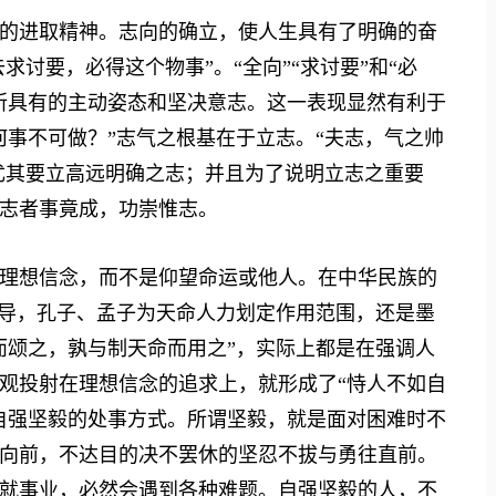
进取精神。志向的确立，使人生具有了明确的奋
求讨要，必得这个物事”。“全向”“求讨要”和“必
所具有的主动姿态和坚决意志。这一表现显然有利于
何事不可做？”志气之根基在于立志。“夫志，气之帅
，尤其要立高远明确之志；并且为了说明立志之重要
志者事竟成，功崇惟志。
想信念，而不是仰望命运或他人。在中华民族的
倡导，孔子、孟子为天命人力划定作用范围，还是墨
而颂之，孰与制天命而用之”，实际上都是在强调人
观投射在理想信念的追求上，就形成了“恃人不如自
自强坚毅的处事方式。所谓坚毅，就是面对困难时不
向前，不达目的决不罢休的坚忍不拔与勇往直前。
就事业，必然会遇到各种难题。自强坚毅的人，不