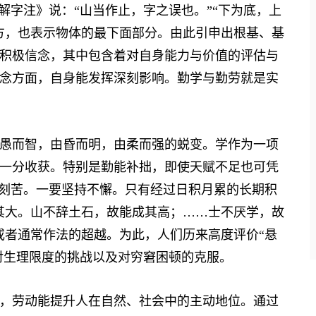
字注》说：“山当作止，字之误也。”“下为底，上
方，也表示物体的最下面部分。由此引申出根基、基
积极信念，其中包含着对自身能力与价值的评估与
念方面，自身能发挥深刻影响。勤学与勤劳就是实
而智，由昏而明，由柔而强的蜕变。学作为一项
一分收获。特别是勤能补拙，即使天赋不足也可凭
得刻苦。一要坚持不懈。只有经过日积月累的长期积
其大。山不辞土石，故能成其高；……士不厌学，故
或者通常作法的超越。为此，人们历来高度评价“悬
其对生理限度的挑战以及对穷窘困顿的克服。
劳动能提升人在自然、社会中的主动地位。通过