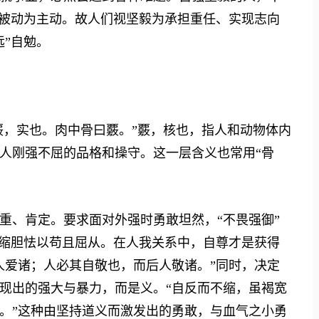
变被动为主动。故人们视坚毅为承担重任、实现志向
远”自勉。
，实也。肉中骨曰覈。”覈，核也，指人和动物体内
人刚强不屈的品格和操守。这一层含义也常用“骨
、肯定。要求面对外强时勇敢坦然，“不畏强御”
畏缩胆怯以苟且屈从。在人我关系中，自尊才是获得
人爱诸；人必其自敬也，而后人敬诸。”同时，决定
现出的强大与暴力，而是义。“自反而不缩，虽褐宽
。”这种由坚持道义而激发出的勇敢，与血气之小勇