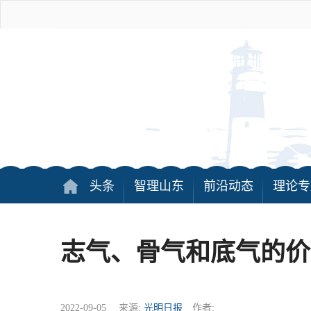
头条
智理山东
前沿动态
理论专
志气、骨气和底气的价
2022-09-05 来源:
光明日报
作者: