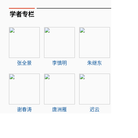
学者专栏
张全景
李慎明
朱继东
谢春涛
唐洲雁
迟云