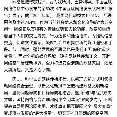
网络是把“双刃剑”，要为我所用、因势利导。中国互联
网络信息中心发布的第50次《中国互联网络发展状况统计报
告》显示，截至2022年6月，我国网民规模为10.51亿，互联
网普及率达74.4%。作为当前社会信息和文化交融的“第五空
间”，网络正以其特有的传播优势和舆论功能，改变和重塑
着当下人们的交往方式、行为逻辑和话语指向，为推动信息
交流、促进文化繁荣、凝聚社会共识提供新的媒介途径和手
段。与此同时，蓬勃发展的互联网也是我们正面临的“最大
变量”，面对全新的媒介场域，建构网络秩序和正义，开辟
网络空间治理新境界，全力打造安全清朗的网络家园，既是
大势所趋，又是人心所向。
因此，科学认识网络传播规律，以新理念新方式引领推
动网络综合治理，以新文化新风尚塑造构建网络文明新格
局，坚持问题导向和目标导向相结合，坚持“破”与“立”双向
并举，坚持网络综合治理和网络文明建设“双向发力”，不断
提高管网用网治网水平，才能真正把互联网这个“最大变量”
变成事业发展的“最大增量”，切实守护好清朗的网络空间，