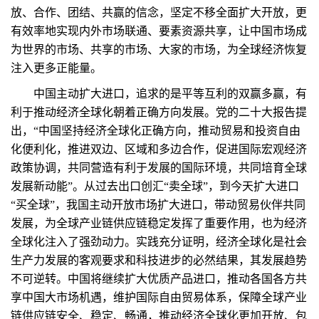
放、合作、团结、共赢的信念，坚定不移全面扩大开放，更
有效率地实现内外市场联通、要素资源共享，让中国市场成
为世界的市场、共享的市场、大家的市场，为全球经济恢复
注入更多正能量。
中国主动扩大进口，追求的是平等互利的双赢多赢，有
利于推动经济全球化朝着正确方向发展。党的二十大报告提
出，“中国坚持经济全球化正确方向，推动贸易和投资自由
化便利化，推进双边、区域和多边合作，促进国际宏观经济
政策协调，共同营造有利于发展的国际环境，共同培育全球
发展新动能”。从过去出口创汇“卖全球”，到今天扩大进口
“买全球”，我国主动开放市场扩大进口，带动贸易伙伴共同
发展，为全球产业链供应链稳定发挥了重要作用，也为经济
全球化注入了强劲动力。实践充分证明，经济全球化是社会
生产力发展的客观要求和科技进步的必然结果，其发展趋势
不可逆转。中国将继续扩大优质产品进口，推动各国各方共
享中国大市场机遇，维护国际自由贸易体系，保障全球产业
链供应链安全、稳定、畅通，推动经济全球化更加开放、包