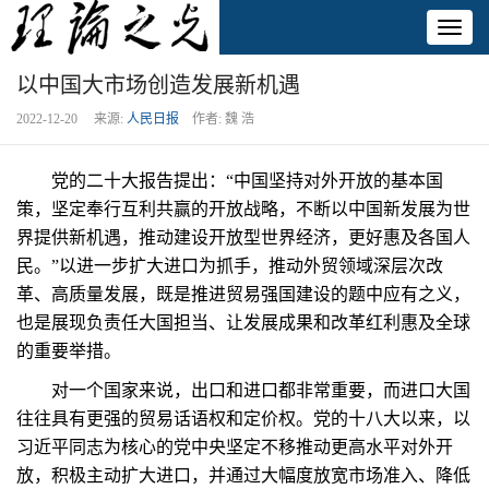
Toggl
naviga
以中国大市场创造发展新机遇
2022-12-20 来源:
人民日报
作者: 魏 浩
党的二十大报告提出：“中国坚持对外开放的基本国
策，坚定奉行互利共赢的开放战略，不断以中国新发展为世
界提供新机遇，推动建设开放型世界经济，更好惠及各国人
民。”以进一步扩大进口为抓手，推动外贸领域深层次改
革、高质量发展，既是推进贸易强国建设的题中应有之义，
也是展现负责任大国担当、让发展成果和改革红利惠及全球
的重要举措。
对一个国家来说，出口和进口都非常重要，而进口大国
往往具有更强的贸易话语权和定价权。党的十八大以来，以
习近平同志为核心的党中央坚定不移推动更高水平对外开
放，积极主动扩大进口，并通过大幅度放宽市场准入、降低