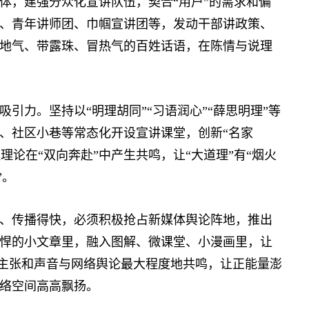
体，建强分众化宣讲队伍，契合“用户”的需求和偏
、青年讲师团、巾帼宣讲团等，发动干部讲政策、
地气、带露珠、冒热气的百姓话语，在陈情与说理
吸引力。坚持以“明理胡同”“习语润心”“薛思明理”等
、社区小巷等常态化开设宣讲课堂，创新“名家
让理论在“双向奔赴”中产生共鸣，让“大道理”有“烟火
”。
、传播得快，必须积极抢占新媒体舆论阵地，推出
悍的小文章里，融入图解、微课堂、小漫画里，让
的主张和声音与网络舆论最大程度地共鸣，让正能量澎
络空间高高飘扬。