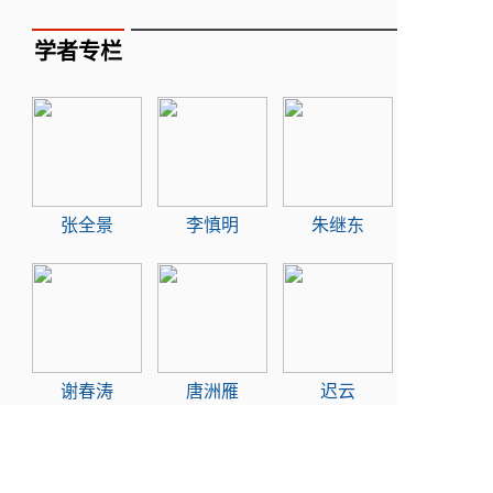
学者专栏
张全景
李慎明
朱继东
谢春涛
唐洲雁
迟云