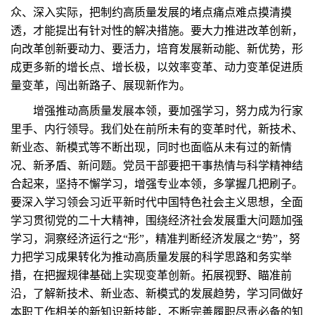
众、深入实际，把制约高质量发展的堵点痛点难点摸清摸
透，才能提出有针对性的解决措施。要大力推进改革创新，
向改革创新要动力、要活力，培育发展新动能、新优势，形
成更多新的增长点、增长极，以效率变革、动力变革促进质
量变革，闯出新路子、展现新作为。
增强推动高质量发展本领，要加强学习，努力成为行家
里手、内行领导。我们处在前所未有的变革时代，新技术、
新业态、新模式等不断出现，同时也面临从未有过的新情
况、新矛盾、新问题。党员干部要把干事热情与科学精神结
合起来，坚持不懈学习，增强专业本领，多掌握几把刷子。
要深入学习领会习近平新时代中国特色社会主义思想，全面
学习贯彻党的二十大精神，围绕经济社会发展重大问题加强
学习，洞察经济运行之“形”，精准判断经济发展之“势”，努
力把学习成果转化为推动高质量发展的科学思路和务实举
措，在把握规律基础上实现变革创新。拓展视野、瞄准前
沿，了解新技术、新业态、新模式的发展趋势，学习同做好
本职工作相关的新知识新技能，不断完善履职尽责必备的知