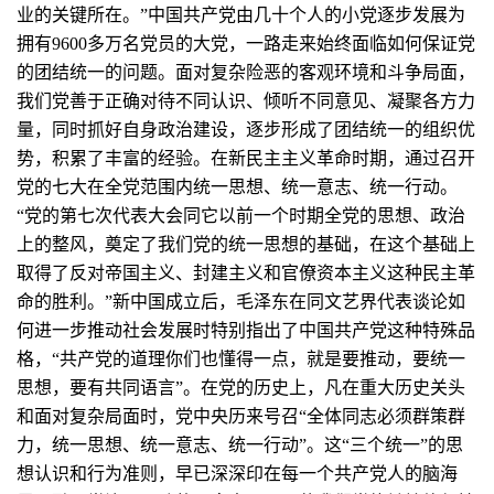
业的关键所在。”中国共产党由几十个人的小党逐步发展为
拥有9600多万名党员的大党，一路走来始终面临如何保证党
的团结统一的问题。面对复杂险恶的客观环境和斗争局面，
我们党善于正确对待不同认识、倾听不同意见、凝聚各方力
量，同时抓好自身政治建设，逐步形成了团结统一的组织优
势，积累了丰富的经验。在新民主主义革命时期，通过召开
党的七大在全党范围内统一思想、统一意志、统一行动。
“党的第七次代表大会同它以前一个时期全党的思想、政治
上的整风，奠定了我们党的统一思想的基础，在这个基础上
取得了反对帝国主义、封建主义和官僚资本主义这种民主革
命的胜利。”新中国成立后，毛泽东在同文艺界代表谈论如
何进一步推动社会发展时特别指出了中国共产党这种特殊品
格，“共产党的道理你们也懂得一点，就是要推动，要统一
思想，要有共同语言”。在党的历史上，凡在重大历史关头
和面对复杂局面时，党中央历来号召“全体同志必须群策群
力，统一思想、统一意志、统一行动”。这“三个统一”的思
想认识和行为准则，早已深深印在每一个共产党人的脑海