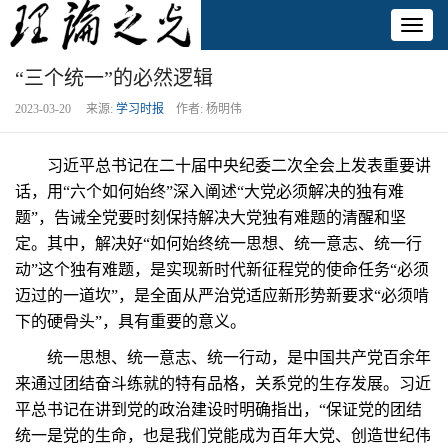
Toggl
naviga
“三个统一”的必然逻辑
2023-03-20 来源:
学习时报
作者: 杨明伟
习近平总书记在二十届中央纪委二次全会上发表重要讲
话，用“六个如何始终”深入阐述“大党必须解决的独有难
题”，告诫全党要时刻保持解决大党独有难题的清醒和坚
定。其中，解决好“如何始终统一思想、统一意志、统一行
动”这个独有难题，是实现新时代新征程党的使命任务“必须
迈过的一道坎”，是全面从严治党适应新形势新要求“必须啃
下的硬骨头”，具有重要的意义。
统一思想、统一意志、统一行动，是中国共产党百余年
来通过团结奋斗练就的特有品格，关系党的生存发展。习近
平总书记在讲到党的政治建设时明确指出，“保证党的团结
统一是党的生命，也是我们党能成为百年大党、创造世纪伟