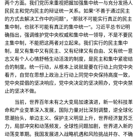
两个方面。我们党历来重视把握加强集中统一与充分发扬人
民民主和党内民主的辩证统一关系。如果“不善于通过民主
的方式去解决工作中的问题”，“那就不可能实行真正的民主
集中制，也就不可能有真正的集中统一”。习近平总书记明
确指出，强调维护党中央权威和集中统一领导，不是不要民
主集中制，不能把这两者对立起来。我们实行的民主集中
制，是又有集中又有民主、又有纪律又有自由、又有统一意
志又有个人心情舒畅生动活泼的制度，是民主和集中紧密结
合的制度。统一行动，从根本上说就是要在行动上向党中央
看齐，自觉在思想上政治上行动上同党中央保持高度一致，
党中央提倡的坚决响应，党中央决定的坚决照办，党中央禁
止的坚决不做。
当前，世界百年未有之大变局加速演进，新一轮科技革
命和产业变革深入发展，国际力量对比深刻调整，逆全球化
思潮抬头，单边主义、保护主义明显上升，世界经济复苏乏
力，局部冲突和动荡频发，全球性问题加剧，世界进入新的
动荡变革期。我国发展进入战略机遇和风险挑战并存、不确