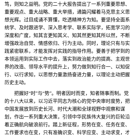
笃，则知之益明。党的二十大报告提出了一系列重要思想、
重要观点、重大战略、重大举措，通篇闪耀着马克思主义思
想光辉。过目成诵不算懂，吃透精神方为知。要坚持全面系
统学、及时跟进学、深入思考学、联系实际学，拓宽学习的
深度和广度，知其言更知其义、知其然更知其所以然，不断
增强政治自觉、情感依归、行为主动。同时，理论只有与实
践紧密联系，才能发挥对实践的指导作用。要善于把学到的
本领运用到实际工作中去，落实到政治能力的提高、主观世
界的改造、领导水平的提升上，努力做到知行合一、以知促
行、以行求知，以思想力量激扬奋进力量，以理论主动把握
历史主动。
把握好“时”与“势”。明者因时而变，知者随事而制。党
的十八大以来，以习近平同志为核心的党中央审时度势，把
中国发展放到历史长河、时代大潮和全球视野中观察和谋
划，作出一系列重大决策，引领中华民族伟大复兴的巨轮沿
着正确航向破浪前行。踏上新征程，形势在变、任务在变、
工作要求也在变，只有准确识变、科学应变、主动求变，才