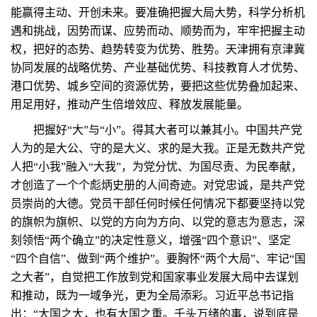
能赢得主动、开创未来。要准确把握大局大势，科学分析机
遇和挑战，因势而谋、应势而动、顺势而为，牢牢把握主动
权，把好的态势、趋势转变为优势、胜势。天津拥有京津冀
协同发展的战略优势、产业基础优势、科技教育人才优势、
港口优势、城乡空间的资源优势，要把这些优势叠加起来、
用足用好，推动产生倍增效应、释放发展能量。
把握好“大”与“小”。得其大者可以兼其小。中国共产党
人为的是大公、守的是大义、求的是大我。正是无数共产党
人把“小我”融入“大我”，为党分忧、为国尽责、为民奉献，
才创造了一个个彪炳史册的人间奇迹。对党忠诚，是共产党
员崇尚的大德。党员干部任何时候任何情况下都要坚持以党
的旗帜为旗帜、以党的方向为方向、以党的意志为意志，深
刻领悟“两个确立”的决定性意义，增强“四个意识”、坚定
“四个自信”、做到“两个维护”。要胸怀“两个大局”、牢记“国
之大者”，自觉把工作放到党和国家事业发展大局中去谋划
和推动，既为一域争光，更为全局添彩。习近平总书记指
出：“大国之大，也有大国之重。千头万绪的事，说到底是