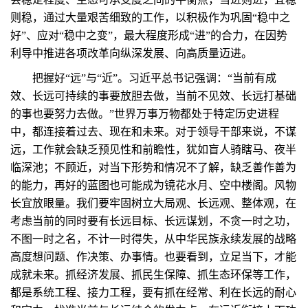
则稳，通过大量艰苦细致的工作，以积极作为巩固“稳中之
好”、应对“稳中之变”，最大程度形成“进”的合力，在因势
利导中推进各项改革向纵深发展、向高质量迈进。
把握好“远”与“近”。习近平总书记强调：“当前有成
效、长远可持续的事要放胆去做，当前不见效、长远打基础
的事也要努力去做。”世界万事万物都处于特定历史进程
中，都连接着过去、现在和未来。对于领导干部来说，不谋
远，工作就会缺乏预见性和前瞻性，犹如盲人骑瞎马、夜半
临深池；不顾近，对当下形势和情况不了解，缺乏善作善为
的能力，再好的蓝图也可能成为镜花水月、空中楼阁。风物
长宜放眼量。我们要牢固树立大局观、长远观、整体观，在
考虑当前的同时要有长远目标、长远谋划，不贪一时之功，
不图一时之名，不计一时得失，从中华民族永续发展的战略
高度想问题、作决策、办事情。也要看到，立足当下，才能
成就未来。抓经济发展、抓民生保障、抓生态环保等工作，
都是系统工程、接力工程，要有抓在经常、利在长远的耐心