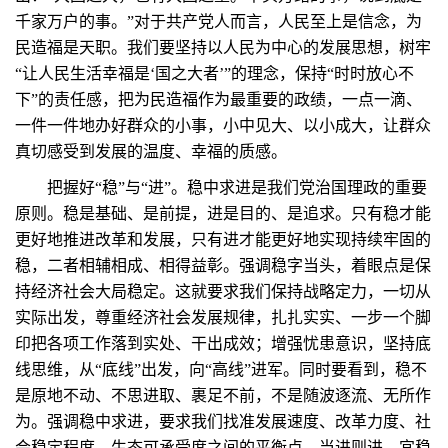
千家万户的事。”对于共产党人而言，人民至上是信念，为
民造福是天职。我们要坚持以人民为中心的发展思想，树牢
“让人民生活幸福是‘国之大者’”的理念，保持“时时放心不
下”的责任感，把为民造福作为最重要的政绩，一点一滴、
一件一件地办好群众的小事，小中见大、以小成大，让群众
真切感受到发展的温度、幸福的质感。
把握好“稳”与“进”。稳中求进是我们党治国理政的重要
原则。稳是基础、是前提，进是目的、是追求。只有稳才能
更好地推进改革和发展，只有进才能更好地实现持续牢固的
稳，二者相辅相成、相得益彰。强调稳字当头，着眼点是保
持经济社会大局稳定。这就要求我们保持战略定力，一切从
实际出发，尊重经济社会发展规律，扎扎实实、一步一个脚
印把各项工作落到实处、干出成效；增强忧患意识，坚持底
线思维，从“底线”出发，向“高线”进军。同时要看到，稳不
是原地不动、不思进取、裹足不前，不是随波逐流、无所作
为。强调稳中求进，要求我们找准发展速度、改革力度、社
会稳定程度、生态可承受度之间的平衡点，当进则进，宜稳