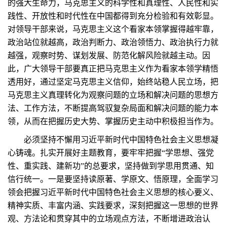
的强大生命力，马克思主义的科学性和真理性、人民性和实
践性、开放性和时代性在中国都得到充分检验和有效彰显。
对领导干部来说，马克思主义这个看家本领掌握得越牢靠，
政治站位就越高，政治判断力、政治领悟力、政治执行力就
越强，观察时势、谋划发展、防范化解风险就越主动。因
此，广大领导干部要真正把马克思主义作为看家本领学精悟
透用好，通过坚定马克思主义信仰，始终站稳人民立场，把
马克思主义真理转化为观察问题的立场和解决问题的思想方
法、工作方法，不断提高驾驭复杂局面和解决问题的能力本
领，从而在把握历史大势、掌握历史主动中积极担当作为。
必须坚持不懈用习近平新时代中国特色社会主义思想凝
心铸魂。扎实开展好主题教育，要牢牢把握“学思想、强党
性、重实践、建新功”的总要求，坚持做到学思用贯通、知
信行统一。一是要坚持读原著、学原文、悟原理，全面学习
领会把握习近平新时代中国特色社会主义思想的核心要义、
精神实质、丰富内涵、实践要求，深刻把握这一思想的世界
观、方法论和贯穿其中的立场观点方法，不断增进政治认