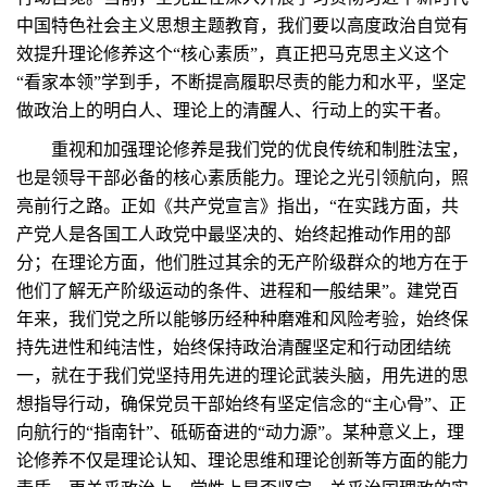
中国特色社会主义思想主题教育，我们要以高度政治自觉有
效提升理论修养这个“核心素质”，真正把马克思主义这个
“看家本领”学到手，不断提高履职尽责的能力和水平，坚定
做政治上的明白人、理论上的清醒人、行动上的实干者。
重视和加强理论修养是我们党的优良传统和制胜法宝，
也是领导干部必备的核心素质能力。理论之光引领航向，照
亮前行之路。正如《共产党宣言》指出，“在实践方面，共
产党人是各国工人政党中最坚决的、始终起推动作用的部
分；在理论方面，他们胜过其余的无产阶级群众的地方在于
他们了解无产阶级运动的条件、进程和一般结果”。建党百
年来，我们党之所以能够历经种种磨难和风险考验，始终保
持先进性和纯洁性，始终保持政治清醒坚定和行动团结统
一，就在于我们党坚持用先进的理论武装头脑，用先进的思
想指导行动，确保党员干部始终有坚定信念的“主心骨”、正
向航行的“指南针”、砥砺奋进的“动力源”。某种意义上，理
论修养不仅是理论认知、理论思维和理论创新等方面的能力