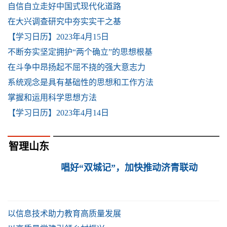
自信自立走好中国式现代化道路
在大兴调查研究中夯实实干之基
【学习日历】2023年4月15日
不断夯实坚定拥护“两个确立”的思想根基
在斗争中昂扬起不屈不挠的强大意志力
系统观念是具有基础性的思想和工作方法
掌握和运用科学思想方法
【学习日历】2023年4月14日
智理山东
唱好“双城记”，加快推动济青联动
以信息技术助力教育高质量发展