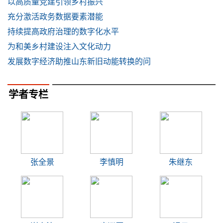
以高质量党建引领乡村振兴
充分激活政务数据要素潜能
持续提高政府治理的数字化水平
为和美乡村建设注入文化动力
发展数字经济助推山东新旧动能转换的问
学者专栏
张全景
李慎明
朱继东