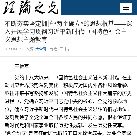
Toggl
naviga
不断夯实坚定拥护“两个确立”的思想根基——深
入开展学习贯彻习近平新时代中国特色社会主
义思想主题教育
2023-04-14 来源:
大众网
作者: 王艳军
王艳军
党的十八大以来，中国特色社会主义进入新时代。在主
动因应世界形势深刻变化、积极应对国内外各种风险考验、
继往开来书写坚持和发展中国特色社会主义伟大篇章的历史
进程中，党确立习近平同志党中央的核心、全党的核心地
位，确立习近平新时代中国特色社会主义思想的指导地位，
深刻反映了全党全军全国各族人民的共同心愿，根本保证了
新时代党和国家事业取得历史性成就、发生历史性变革。
“两个确立”是党在新时代取得的重大政治成果，需要全党深