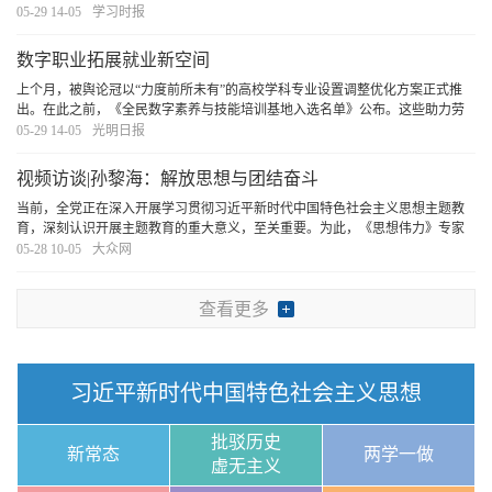
调，黄河流域各省区都要坚持把保护黄河流域生态作为谋划发展、推动高质量
05-29 14-05
学习时报
发展的基准线，不利于黄河流域生态保护的事，坚决
[详细]
数字职业拓展就业新空间
上个月，被舆论冠以“力度前所未有”的高校学科专业设置调整优化方案正式推
出。在此之前，《全民数字素养与技能培训基地入选名单》公布。这些助力劳
动者提升就业创业能力、拥抱新经济新职业的举措，带给人们不少鼓舞和启
05-29 14-05
光明日报
发，也赢得广泛称赞。人们也由此期待，各主体“
[详细]
视频访谈|孙黎海：解放思想与团结奋斗
当前，全党正在深入开展学习贯彻习近平新时代中国特色社会主义思想主题教
育，深刻认识开展主题教育的重大意义，至关重要。为此，《思想伟力》专家
视频访谈栏目特别邀请了山东省社会主义学院党组成员、副院长孙黎海，带我
05-28 10-05
大众网
们一起学习。
[详细]
查看更多
习近平新时代中国特色社会主义思想
批驳历史
新常态
两学一做
虚无主义