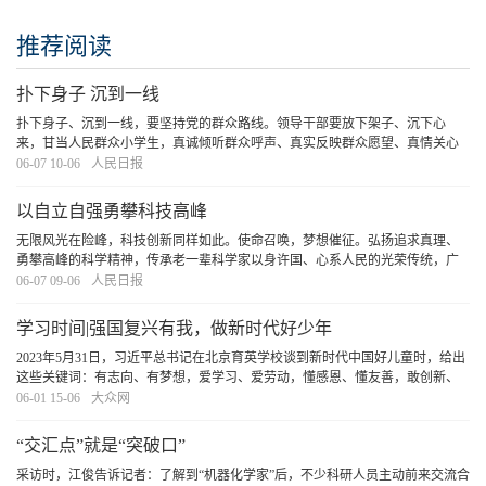
推荐阅读
扑下身子 沉到一线
扑下身子、沉到一线，要坚持党的群众路线。领导干部要放下架子、沉下心
来，甘当人民群众小学生，真诚倾听群众呼声、真实反映群众愿望、真情关心
群众疾苦。关注解决人民群众最关心最直接最现实的利益问题，特别是就业、
06-07 10-06
人民日报
教育、医疗、托育、养老、住房等群众急难愁盼的具
[详细]
以自立自强勇攀科技高峰
无限风光在险峰，科技创新同样如此。使命召唤，梦想催征。弘扬追求真理、
勇攀高峰的科学精神，传承老一辈科学家以身许国、心系人民的光荣传统，广
大科技工作者定能让更多科技创新成果闪耀在强国复兴的伟大征程。
[详细]
06-07 09-06
人民日报
学习时间|强国复兴有我，做新时代好少年
2023年5月31日，习近平总书记在北京育英学校谈到新时代中国好儿童时，给出
这些关键词：有志向、有梦想，爱学习、爱劳动，懂感恩、懂友善，敢创新、
敢奋斗。这二十四字箴言饱含了总书记对少年儿童深深的期许。党的十八大以
06-01 15-06
大众网
来，习近平总书记站在红色江山后继有人、中国特
[详细]
“交汇点”就是“突破口”
采访时，江俊告诉记者：了解到“机器化学家”后，不少科研人员主动前来交流合