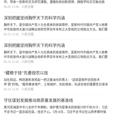
作，带来一些新的交叉研究课题。遵循科技创新规律，拥抱学科交叉融合趋
势，推动前沿探索、协同研究，我们有信心有能力收获更多原创成果。
[详细]
06-01 15-06
人民日报
深刻把握坚持胸怀天下的科学内涵
胸怀天下，是中国共产党人与生俱来的崇高情怀，是新时代中国共产党人统筹
中华民族伟大复兴战略全局和世界百年未有之大变局的立场观点方法。我们要
坚持从我国实际出发，坚定不移走自己的路，同时要拓展世界眼光，更好把国
05-31 12-05
人民日报
内发展与对外开放统一起来，在世界舞台上拓展中
[详细]
深刻把握坚持胸怀天下的科学内涵
胸怀天下，是中国共产党人与生俱来的崇高情怀，是新时代中国共产党人统筹
中华民族伟大复兴战略全局和世界百年未有之大变局的立场观点方法。我们要
坚持从我国实际出发，坚定不移走自己的路，同时要拓展世界眼光，更好把国
05-31 12-05
人民日报
内发展与对外开放统一起来，在世界舞台上拓展中
[详细]
“藏粮于技”先要授农以技
站在田边，韩凤香躬身抓起一把泛着油光的黑土：“这就是秸秆还田技术
养‘肥’的地。”服务粮食增产、土地保护、农民增收，先进农技的重要性日渐深
入人心。下“绣花”功夫，做长久文章，进一步营造良好的农技推广环境，培育更
05-31 12-05
人民日报
多有知识、懂技术、会管理的农业人才，农业
[详细]
守住谋划发展推动高质量发展的基准线
黄河安澜是中华儿女的千年期盼，保护黄河是事关民族复兴的千秋大计，习近
平总书记一直念兹在兹，挂念于心。5月16日，习近平总书记在山西考察时强