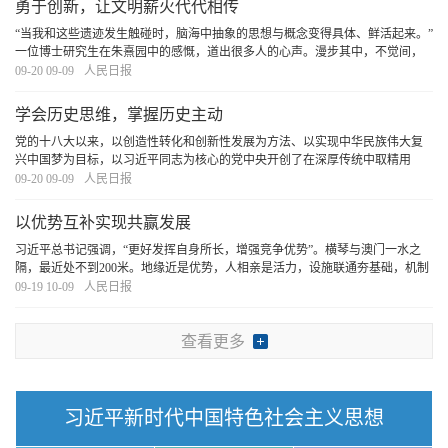
勇于创新，让文明薪火代代相传
“当我和这些遗迹发生触碰时，脑海中抽象的思想与概念变得具体、鲜活起来。”
一位博士研究生在朱熹园中的感慨，道出很多人的心声。漫步其中，不觉间，
前行的脚步更加有力了。面向未来，坚定文化自信、担当使命、奋发有为，就
09-20 09-09
人民日报
一定能创造出属于我们这个时代的新文化。
[详细]
学会历史思维，掌握历史主动
党的十八大以来，以创造性转化和创新性发展为方法、以实现中华民族伟大复
兴中国梦为目标，以习近平同志为核心的党中央开创了在深厚传统中取精用
宏、固本开新的大格局大气象。历史照亮未来，奋斗成就伟业。在对历史的深
09-20 09-09
人民日报
入思考中汲取智慧、走向未来，中华民族正向着“长
[详细]
以优势互补实现共赢发展
习近平总书记强调，“更好发挥自身所长，增强竞争优势”。横琴与澳门一水之
隔，最近处不到200米。地缘近是优势，人相亲是活力，设施联通夯基础，机制
相通强支撑，加快横琴粤澳深度合作区建设可谓天时地利人和。抢抓机遇，更
09-19 10-09
人民日报
好实现粤澳优势互补、良性互动，推动粤港澳大
[详细]
查看更多
习近平新时代中国特色社会主义思想