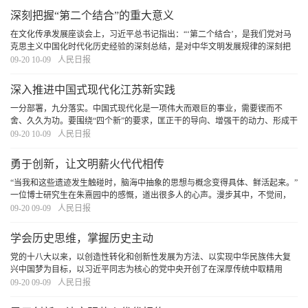
深刻把握“第二个结合”的重大意义
在文化传承发展座谈会上，习近平总书记指出：“‘第二个结合’，是我们党对马
克思主义中国化时代化历史经验的深刻总结，是对中华文明发展规律的深刻把
握，表明我们党对中国道路、理论、制度的认识达到了新高度，表明我们党的
09-20 10-09
人民日报
历史自信、文化自信达到了新高度，表明我们
[详细]
深入推进中国式现代化江苏新实践
一分部署，九分落实。中国式现代化是一项伟大而艰巨的事业，需要锲而不
舍、久久为功。要围绕“四个新”的要求，匡正干的导向、增强干的动力、形成干
的合力，以求真务实、真抓实干的实际行动干出一番业绩。只要我们不折不扣
09-20 10-09
人民日报
贯彻落实党中央决策部署，积极主动、聚合众力
[详细]
勇于创新，让文明薪火代代相传
“当我和这些遗迹发生触碰时，脑海中抽象的思想与概念变得具体、鲜活起来。”
一位博士研究生在朱熹园中的感慨，道出很多人的心声。漫步其中，不觉间，
前行的脚步更加有力了。面向未来，坚定文化自信、担当使命、奋发有为，就
09-20 09-09
人民日报
一定能创造出属于我们这个时代的新文化。
[详细]
学会历史思维，掌握历史主动
党的十八大以来，以创造性转化和创新性发展为方法、以实现中华民族伟大复
兴中国梦为目标，以习近平同志为核心的党中央开创了在深厚传统中取精用
宏、固本开新的大格局大气象。历史照亮未来，奋斗成就伟业。在对历史的深
09-20 09-09
人民日报
入思考中汲取智慧、走向未来，中华民族正向着“长
[详细]