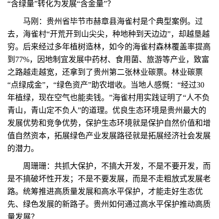
“含绿量”转化为发展“含金量”？
马刚：贵州省毕节市赫章县海雀村是个典型案例。过
去，海雀村“开荒开到山尖尖，种地种到天边边”，却越垦越
穷。后来经过多年植树造林，如今的海雀村森林覆盖率提高
到77%，因地制宜发展中药材、食用菌、旅游等产业，致富
之路越走越宽，还拿到了贵州第二张林业碳票。林业碳票
“点绿成金”，“绿色资产”助农增收。当地人感慨：“经过30
年植绿，现在空气也能卖钱。”海雀村用实践证明了“人不负
青山，青山定不负人”的道理。优良生态环境是贵州最大的
发展优势和竞争优势，保护生态环境就是保护自然价值和增
值自然资本，拓展绿色产业发展路径就是拓展经济社会发展
的潜力。
周珊珊：共抓大保护，不搞大开发，不是不要开发，而
是不搞破坏性开发；不是不要发展，而是不走粗放式发展老
路。统筹推进高质量发展和高水平保护，才能走好生态优
先、绿色发展的新路子。贵州如何通过高水平保护推动高质
量发展？