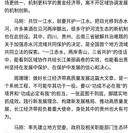
场更统一、机制更科学的黄金经济带，离不开区域协调发展
的机制创新。
马刚：共饮一江水，就要共护一江水。把目光移到赤水
河，许多美酒在沿河两岸酿出，很多守护河流生态的新机制
也在此创设。其中，四川、贵州、云南三省破解共治难题的
关于加强赤水河流域共同保护的决定，是全国首个地方流域
共同立法的探索。“一江赤水，两岸青山，三省共护”的佳话
中，能看到区域协作共绘长江美丽画卷的实效，也能看出贵
州坚持在发展中保护、在保护中发展的信心和决心。
周珊珊：做好长江经济带高质量发展这篇大文章，是一
个系统工程，不可能毕其功于一役。要以“功成不必在我”的
境界和“功成必定有我”的担当，一张蓝图干到底，脚踏实地
抓成效。践行新发展理念、构建新发展格局、推动高质量发
展，长江经济带担负着重大使命，身处其中的贵州也大有可
为。
马刚：率先建立地方党委、政府及相关职能部门生态环