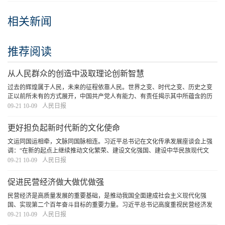
相关新闻
推荐阅读
从人民群众的创造中汲取理论创新智慧
过去的辉煌属于人民，未来的征程依靠人民。世界之变、时代之变、历史之变
正以前所未有的方式展开，中国共产党人有能力、有责任揭示其中所蕴含的历
史经验和发展规律。我们要始终坚持人民至上、站稳人民立场、把握人民愿
09-21 10-09
人民日报
望、尊重人民创造、集中人民智慧，不断推进理论创
[详细]
更好担负起新时代新的文化使命
文运同国运相牵，文脉同国脉相连。习近平总书记在文化传承发展座谈会上强
调：“在新的起点上继续推动文化繁荣、建设文化强国、建设中华民族现代文
明，是我们在新时代新的文化使命。”建设中华民族现代文明，是以中国式现代
09-21 10-09
人民日报
化全面推进中华民族伟大复兴的应有之义，更是
[详细]
促进民营经济做大做优做强
民营经济是高质量发展的重要基础，是推动我国全面建成社会主义现代化强
国、实现第二个百年奋斗目标的重要力量。习近平总书记高度重视民营经济发
展，围绕加强新时代民营经济工作多次作出重要指示批示，提出一系列新思想
09-21 10-09
人民日报
新观点新论断，党中央作出一系列重大战略部署，指
[详细]