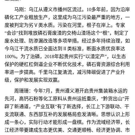
马刚：乌江从遵义市播州区流过。10多年前，因为沿岸
磷化工产业粗放生产，这里成为乌江污染最严重的地方，一
度被判定为劣Ⅴ类水质。污染在河里，根子在岸上。专家
“会诊”找到堆放磷石膏废渣的交椅山渣场这个“根”，制定了
废水处理、防渗漏改造等多项举措。经过多年持续治理，如
今乌江干流水质已全面达到Ⅱ类标准，断面水质优良率达
100%。为了治磷，2018年起贵州实行“以渣定产”，以生态
保护的硬杠杠倒逼企业不断优化技术，磷石膏资源综合利用
率进一步提高。千里乌江复清流，减污降碳促进了产业升
级，保护和发展实现双赢。
周珊珊：今年7月，贵州遵义港开启贵州集装箱水运的
先河，高钙石粉等化工原料从贵州运抵重庆，“黔货出山”开
辟了新通道，“产业互联”有了新选择，长江上下游联动、干
支流联通、东西部互补的发展格局愈发清晰。思想认识上形
成一条心，实际行动才能形成一盘棋。作为流域经济带，长
江经济带要建成生态更优美、交通更顺畅、经济更协调、市