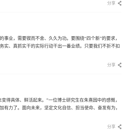
分享
的事业，需要锲而不舍、久久为功。要围绕“四个新”的要求，
务实、真抓实干的实际行动干出一番业绩。只要我们不折不扣
分享
念变得具体、鲜活起来。”一位博士研究生在朱熹园中的感慨，
加有力了。面向未来，坚定文化自信、担当使命、奋发有为，
分享