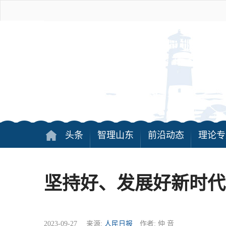
头条
智理山东
前沿动态
理论专
坚持好、发展好新时代
2023-09-27 来源:
人民日报
作者: 仲 音