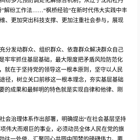
纠纷多元预防调处化解综合机制；从辽宁沈阳牡丹
桥”解纷工作法……“枫桥经验”在新时代伟大实践中丰
维、更加突出科技支撑、更加注重社会参与，展现
分发动群众、组织群众、依靠群众解决群众自己
就是牢牢抓住基层基础，最大限度把矛盾风险防范化
力，就在于坚持党的领导这一根本原则，坚守以人民
途径，树立关口前移这一根本理念，夯实基层基础
重要的成果和最鲜明的特色就是实现自律和他律、刚
会治理体系作出部署，明确提出“在社会基层坚持
是一项伟大而艰巨的事业，必须动员全体人民在党的旗
、劲往一处使，汇聚同心共圆中国梦的磅礴伟力。要