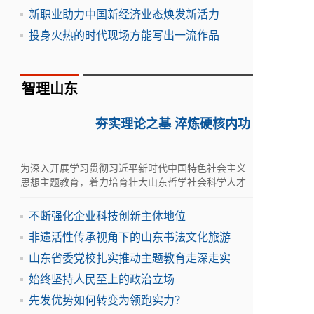
新职业助力中国新经济业态焕发新活力
投身火热的时代现场方能写出一流作品
智理山东
夯实理论之基 淬炼硬核内功
为深入开展学习贯彻习近平新时代中国特色社会主义
思想主题教育，着力培育壮大山东哲学社会科学人才
队伍，5月30日-31日，学术山东：社会科学名家指导
课在滨州举行
不断强化企业科技创新主体地位
非遗活性传承视角下的山东书法文化旅游
山东省委党校扎实推动主题教育走深走实
始终坚持人民至上的政治立场
先发优势如何转变为领跑实力？