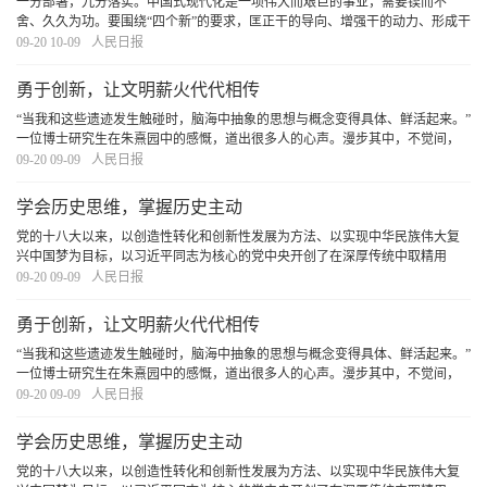
一分部署，九分落实。中国式现代化是一项伟大而艰巨的事业，需要锲而不
舍、久久为功。要围绕“四个新”的要求，匡正干的导向、增强干的动力、形成干
的合力，以求真务实、真抓实干的实际行动干出一番业绩。只要我们不折不扣
09-20 10-09
人民日报
贯彻落实党中央决策部署，积极主动、聚合众力
[详细]
勇于创新，让文明薪火代代相传
“当我和这些遗迹发生触碰时，脑海中抽象的思想与概念变得具体、鲜活起来。”
一位博士研究生在朱熹园中的感慨，道出很多人的心声。漫步其中，不觉间，
前行的脚步更加有力了。面向未来，坚定文化自信、担当使命、奋发有为，就
09-20 09-09
人民日报
一定能创造出属于我们这个时代的新文化。
[详细]
学会历史思维，掌握历史主动
党的十八大以来，以创造性转化和创新性发展为方法、以实现中华民族伟大复
兴中国梦为目标，以习近平同志为核心的党中央开创了在深厚传统中取精用
宏、固本开新的大格局大气象。历史照亮未来，奋斗成就伟业。在对历史的深
09-20 09-09
人民日报
入思考中汲取智慧、走向未来，中华民族正向着“长
[详细]
勇于创新，让文明薪火代代相传
“当我和这些遗迹发生触碰时，脑海中抽象的思想与概念变得具体、鲜活起来。”
一位博士研究生在朱熹园中的感慨，道出很多人的心声。漫步其中，不觉间，
前行的脚步更加有力了。面向未来，坚定文化自信、担当使命、奋发有为，就
09-20 09-09
人民日报
一定能创造出属于我们这个时代的新文化。
[详细]
学会历史思维，掌握历史主动
党的十八大以来，以创造性转化和创新性发展为方法、以实现中华民族伟大复