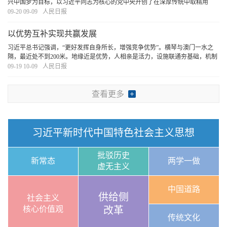
兴中国梦为目标，以习近平同志为核心的党中央开创了在深厚传统中取精用
宏、固本开新的大格局大气象。历史照亮未来，奋斗成就伟业。在对历史的深
09-20 09-09
人民日报
入思考中汲取智慧、走向未来，中华民族正向着“长
[详细]
以优势互补实现共赢发展
习近平总书记强调，“更好发挥自身所长，增强竞争优势”。横琴与澳门一水之
隔，最近处不到200米。地缘近是优势，人相亲是活力，设施联通夯基础，机制
相通强支撑，加快横琴粤澳深度合作区建设可谓天时地利人和。抢抓机遇，更
09-19 10-09
人民日报
好实现粤澳优势互补、良性互动，推动粤港澳大
[详细]
查看更多
习近平新时代中国特色社会主义思想
批驳历史
新常态
两学一做
虚无主义
中国道路
供给侧
社会主义
核心价值观
改革
传统文化