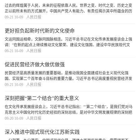
过去的辉煌属于人民，未来的征程依靠人民。世界之变、时代之变、历史之变
正以前所未有的方式展开，中国共产党人有能力、有责任揭示其中所蕴含的历
史经验和发展规律。我们要始终坚持人民至上、站稳人民立场、把握人民愿
09-21 10-09
人民日报
望、尊重人民创造、集中人民智慧，不断推进理论创
[详细]
更好担负起新时代新的文化使命
文运同国运相牵，文脉同国脉相连。习近平总书记在文化传承发展座谈会上强
调：“在新的起点上继续推动文化繁荣、建设文化强国、建设中华民族现代文
明，是我们在新时代新的文化使命。”建设中华民族现代文明，是以中国式现代
09-21 10-09
人民日报
化全面推进中华民族伟大复兴的应有之义，更是
[详细]
促进民营经济做大做优做强
民营经济是高质量发展的重要基础，是推动我国全面建成社会主义现代化强
国、实现第二个百年奋斗目标的重要力量。习近平总书记高度重视民营经济发
展，围绕加强新时代民营经济工作多次作出重要指示批示，提出一系列新思想
09-21 10-09
人民日报
新观点新论断，党中央作出一系列重大战略部署，指
[详细]
深刻把握“第二个结合”的重大意义
在文化传承发展座谈会上，习近平总书记指出：“‘第二个结合’，是我们党对马
克思主义中国化时代化历史经验的深刻总结，是对中华文明发展规律的深刻把
握，表明我们党对中国道路、理论、制度的认识达到了新高度，表明我们党的
09-20 10-09
人民日报
历史自信、文化自信达到了新高度，表明我们
[详细]
深入推进中国式现代化江苏新实践