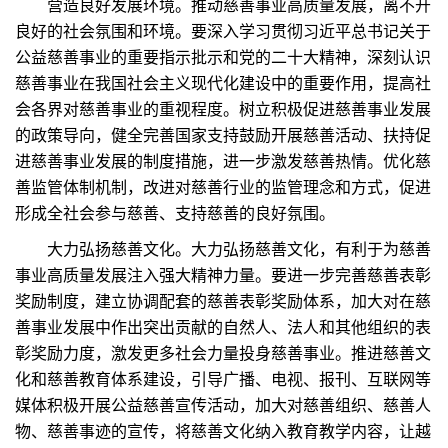
营造良好发展环境。推动慈善事业高质量发展，离不开
良好的社会氛围和环境。要深入学习贯彻习近平总书记关于
公益慈善事业的重要指示批示和党的二十大精神，深刻认识
慈善事业在我国社会主义现代化建设中的重要作用，提高社
会各界对慈善事业的重视程度。树立积极促进慈善事业发展
的政策导向，健全完善国家支持鼓励开展慈善活动、扶持促
进慈善事业发展的制度措施，进一步激发慈善热情。优化慈
善监管体制机制，改进对慈善行业的监管理念和方式，促进
形成全社会参与慈善、支持慈善的良好氛围。
大力弘扬慈善文化。大力弘扬慈善文化，有利于为慈善
事业高质量发展注入强大精神力量。要进一步完善慈善表彰
奖励制度，建立协调配套的慈善表彰奖励体系，加大对在慈
善事业发展中作出突出贡献的自然人、法人和其他组织的表
彰奖励力度，激发更多社会力量投身慈善事业。推进慈善文
化和慈善教育体系建设，引导广播、电视、报刊、互联网等
媒体积极开展公益慈善宣传活动，加大对慈善组织、慈善人
物、慈善事迹的宣传，将慈善文化纳入教育教学内容，让越