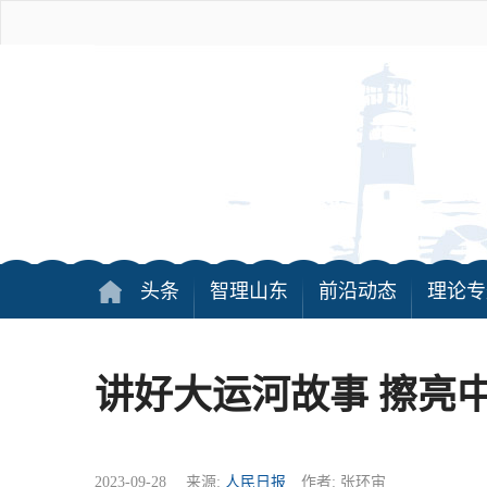
头条
智理山东
前沿动态
理论专
讲好大运河故事 擦亮
2023-09-28 来源:
人民日报
作者: 张环宙