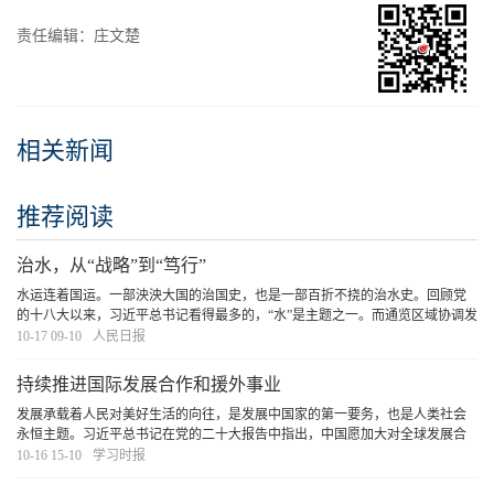
责任编辑：庄文楚
相关新闻
推荐阅读
治水，从“战略”到“笃行”
水运连着国运。一部泱泱大国的治国史，也是一部百折不挠的治水史。回顾党
的十八大以来，习近平总书记看得最多的，“水”是主题之一。而通览区域协调发
展战略，除了以京津冀、粤港澳大湾区等以地域视角分类，还有便是以长江、
10-17 09-10
人民日报
黄河这样的水系来统领。
[详细]
持续推进国际发展合作和援外事业
发展承载着人民对美好生活的向往，是发展中国家的第一要务，也是人类社会
永恒主题。习近平总书记在党的二十大报告中指出，中国愿加大对全球发展合
作的资源投入，致力于缩小南北差距，坚定支持和帮助广大发展中国家加快发
10-16 15-10
学习时报
展。这既是我国持续推进国际发展合作和援外事业
[详细]