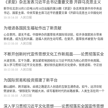
《求是》杂志发表习近平总书记重要文章 开辟马克思主义
中国化时代化新境界
新华社北京10月15日电10月16日出版的第20期《求是》杂志将发表中共中央总
书记、国家主席、中央军委主席习近平的重要文章《开辟马克思主义中国化时
代化新境界》。
[详细]
10-16 14-10
人民日报
为增进各国民生福祉作出了新贡献
心合意同，谋无不成。中国举办的菌草技术国际培训班，给许多国家民众带来
新机遇，成为互利共赢、造福人民的生动写照。在斐济，菌草技术被誉为“岛国
农业的新希望”；在莱索托，农民称菌草为“致富草”；在卢旺达，3500多户家庭
10-13 10-10
人民日报
参与菌草生产，每户每年收入增加了1至3倍
[详细]
不断开创新时代宣传思想文化工作新局面——论贯彻落实全
国宣传思想文化工作会议精神
大道至简，实干为要。更加紧密地团结在以习近平同志为核心的党中央周围，
深入学习贯彻习近平文化思想，更好担负起新的文化使命，锐意进取、守正创
新、团结奋斗、扎实工作，一定能不断书写社会主义文化强国建设新篇章、不
10-13 10-10
人民日报
断铸就中华文化新辉煌，为全面建设社会主义现代
[详细]
为国际贸易和投资搭建了新平台
翻山越岭、跨洋越海，丝绸之路是古人创造的互联互通奇迹。如今，远洋巨轮
劈波斩浪，“钢铁驼队”跨越大洲，续写着新时代的丝路故事。人类生活在同一个
地球村，越来越成为你中有我、我中有你的命运共同体。以共建“一带一路”合作
10-11 10-10
人民日报
10周年为新起点，加快发展战略对接，推
[详细]
深入学习贯彻习近平文化思想——论贯彻落实全国宣传思想