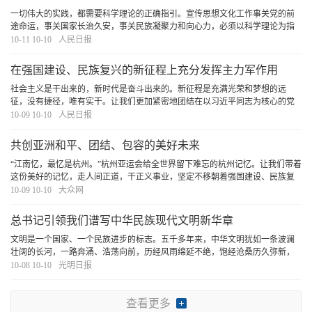
文化工作会议精神
一切伟大的实践，都需要科学理论的正确指引。宣传思想文化工作事关党的前
途命运，事关国家长治久安，事关民族凝聚力和向心力，必须以科学理论为指
导，加强理论思维，总结好、运用好党关于新时代文化建设的思想理论成果，
10-11 10-10
人民日报
更好指引新时代新征程宣传思想文化工作。
[详细]
在强国建设、民族复兴的新征程上充分发挥主力军作用
社会主义是干出来的，新时代是奋斗出来的。新征程是充满光荣和梦想的远
征，没有捷径，唯有实干。让我们更加紧密地团结在以习近平同志为核心的党
中央周围，全面贯彻习近平新时代中国特色社会主义思想，诚实劳动、勤勉工
10-09 10-10
人民日报
作，锐意创新、敢为人先，充分发挥主力军作用、充
[详细]
共创亚洲和平、团结、包容的美好未来
“江南忆，最忆是杭州。”杭州亚运会给全世界留下难忘的杭州记忆。让我们带着
这份美好的记忆，走人间正道，干正义事业，坚定不移朝着强国建设、民族复
兴的宏伟目标奋勇前进，同各国人民一道推动构建亚洲和人类命运共同体，共
10-09 10-10
大众网
同建设持久和平、普遍安全、共同繁荣、开放
[详细]
总书记引领我们谱写中华民族现代文明新华章
文明是一个国家、一个民族进步的标志。五千多年来，中华文明犹如一条波澜
壮阔的长河，一路奔涌、浩荡向前，历经风雨绵延不绝，饱经沧桑历久弥新，
在人类文明史册上写下浓墨重彩的篇章。
[详细]
10-08 10-10
光明日报
查看更多