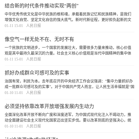
结合新的时代条件推动实现“两创”
中华优秀传统文化是中华民族的根和魂，承载着民族记忆和民族精神，是我们
增强文化自觉、坚定文化自信的强大底气。新时代新征程，更好担负起新的文
化使命，需要结合新的实践和时代要求推动中华优秀传统文化创造性转化、创
01-11 15-01
人民日报
新性发展，在守正创新中构筑中华文化新气象、激
[详细]
像空气一样无处不在、无时不有
一个民族的文明进步，一个国家的发展壮大，需要很多力量来推动，核心价值
观是其中最持久最深沉的力量。社会主义核心价值观是当代中国精神的集中体
现，是凝聚中国力量的思想道德基础。
[详细]
01-11 15-01
人民日报
抓好办成群众可感可及的实事
治国有常，利民为本。去年底召开的中央经济工作会议强调：“集中力量抓好办
成一批群众可感可及的实事”。对于中国共产党人而言，让人民生活幸福就是“国
之大者”，为民造福就是最大政绩。群众利益无小事。关心群众利益，既要为群
01-10 11-01
人民日报
众的长远利益、根本利益着想，多做作铺
[详细]
必须坚持依靠改革开放增强发展内生动力
全面深化改革开放不断向广度和深度进军，为中国式现代化注入不竭动力，推
动全面建设社会主义现代化国家迈出坚实步伐。要以改革到底的坚强决心，统
筹推进深层次改革和高水平开放，坚决破除一切制约中国式现代化顺利推进的
01-10 11-01
人民日报
体制机制障碍，不断拓展中国式现代化的发展空间
[详细]