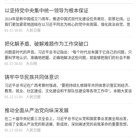
以坚持党中央集中统一领导为根本保证
2024年是新中国成立75周年，推进中国式现代化建设任务艰巨、前景壮阔。让
我们更加紧密地团结在以习近平同志为核心的党中央周围，强化政治自觉、思
想自觉、行动自觉，把党的自我革命的思路举措搞得更加严密，把每条战线、
01-15 10-01
人民日报
每个环节的自我革命抓具体、抓深入，坚定信心、
[详细]
把化解矛盾、破解难题作为工作突破口
问题是时代的声音。习近平总书记指出：“每个时代总有属于它自己的问题，只
要科学地认识、准确地把握、正确地解决这些问题，就能够把我们的社会不断
推向前进。”以解决问题为工作导向，瞄着问题去，追着问题走，善于把化解矛
01-15 10-01
大众网
盾、破解难题作为工作突破口，在攻坚克难中
[详细]
铸牢中华民族共同体意识
习近平总书记在广西考察时强调，“要把持续扎根铸牢共同体意识落实到经济、
教育、就业、社区建设、文化建设和干部队伍建设等各项工作中”。本期大家谈
刊登3篇稿件，为巩固发展各族人民团结奋斗的良好局面凝心聚力。
[详细]
01-12 11-01
人民日报
推动全面从严治党向纵深发展
在二十届中央纪委三次全会上，习近平总书记从党和国家事业发展全局出发，
总结了全面从严治党的新进展、新成效，深刻阐述党的自我革命的重要思想，
对持续发力、纵深推进反腐败斗争作出战略部署。习近平总书记的重要讲话高
01-12 10-01
人民日报
瞻远瞩、视野宏阔、思想深邃、内涵丰富，为新时
[详细]