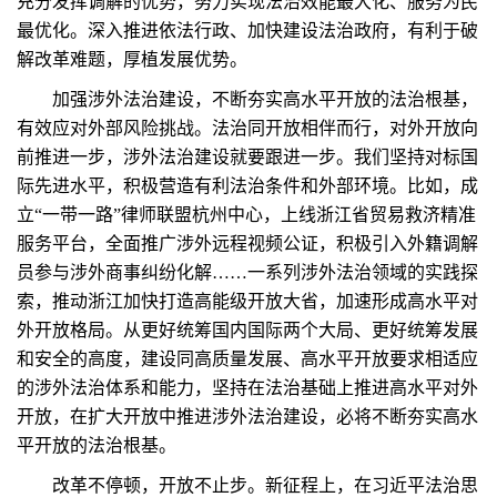
充分发挥调解的优势，努力实现法治效能最大化、服务为民
最优化。深入推进依法行政、加快建设法治政府，有利于破
解改革难题，厚植发展优势。
加强涉外法治建设，不断夯实高水平开放的法治根基，
有效应对外部风险挑战。法治同开放相伴而行，对外开放向
前推进一步，涉外法治建设就要跟进一步。我们坚持对标国
际先进水平，积极营造有利法治条件和外部环境。比如，成
立“一带一路”律师联盟杭州中心，上线浙江省贸易救济精准
服务平台，全面推广涉外远程视频公证，积极引入外籍调解
员参与涉外商事纠纷化解……一系列涉外法治领域的实践探
索，推动浙江加快打造高能级开放大省，加速形成高水平对
外开放格局。从更好统筹国内国际两个大局、更好统筹发展
和安全的高度，建设同高质量发展、高水平开放要求相适应
的涉外法治体系和能力，坚持在法治基础上推进高水平对外
开放，在扩大开放中推进涉外法治建设，必将不断夯实高水
平开放的法治根基。
改革不停顿，开放不止步。新征程上，在习近平法治思