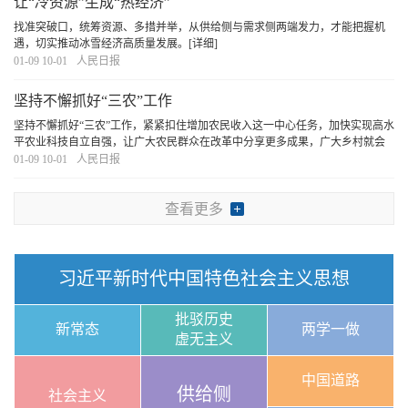
让“冷资源”生成“热经济”
找准突破口，统筹资源、多措并举，从供给侧与需求侧两端发力，才能把握机
遇，切实推动冰雪经济高质量发展。
[详细]
01-09 10-01
人民日报
坚持不懈抓好“三农”工作
坚持不懈抓好“三农”工作，紧紧扣住增加农民收入这一中心任务，加快实现高水
平农业科技自立自强，让广大农民群众在改革中分享更多成果，广大乡村就会
实现全面提升，产业兴旺、生态宜居、乡风文明、治理有效、生活富裕的“三农”
01-09 10-01
人民日报
画卷将更加壮美。
[详细]
查看更多
习近平新时代中国特色社会主义思想
批驳历史
新常态
两学一做
虚无主义
中国道路
供给侧
社会主义