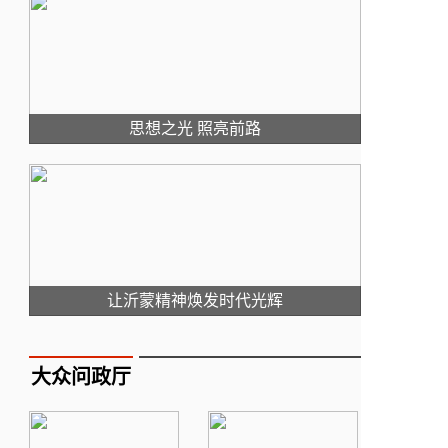
思想之光 照亮前路
让沂蒙精神焕发时代光辉
大众问政厅