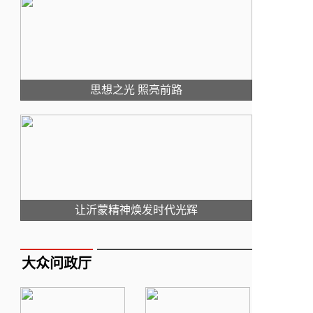
思想之光 照亮前路
让沂蒙精神焕发时代光辉
大众问政厅