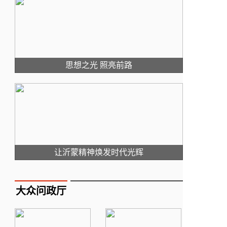
思想之光 照亮前路
让沂蒙精神焕发时代光辉
大众问政厅