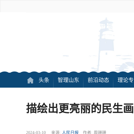
头条
智理山东
前沿动态
理论专
描绘出更亮丽的民生画
2024-03-10 来源:
人民日报
作者: 周珊珊