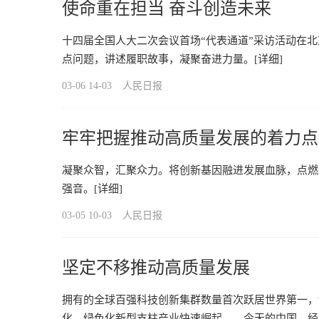
使命重在担当 奋斗创造未来
十四届全国人大二次会议首场“代表通道”采访活动在北
点问题，讲述履职故事，凝聚奋进力量。
[详细]
03-06 14-03
人民日报
牢牢把握推动高质量发展的着力点
凝聚众智，汇聚众力。将创新基因融进发展血脉，点燃
强音。
[详细]
03-05 10-03
人民日报
坚定不移推动高质量发展
拥有的全球百强科技创新集群数量首次跃居世界第一，
化、绿色化新型支柱产业快速崛起……今天的中国，经