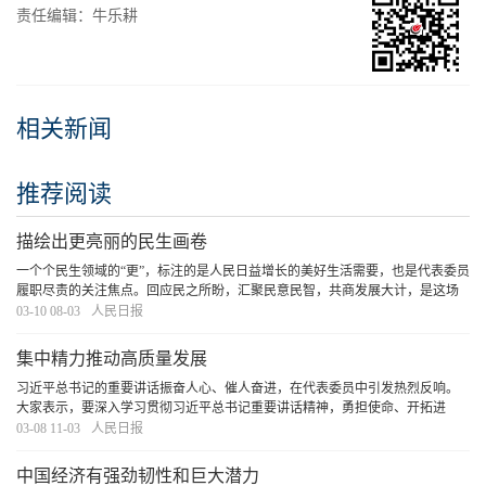
责任编辑：牛乐耕
相关新闻
推荐阅读
描绘出更亮丽的民生画卷
一个个民生领域的“更”，标注的是人民日益增长的美好生活需要，也是代表委员
履职尽责的关注焦点。回应民之所盼，汇聚民意民智，共商发展大计，是这场
春天的盛会的题中应有之义，也生动彰显着全过程人民民主的显著优势。
[详细]
03-10 08-03
人民日报
集中精力推动高质量发展
习近平总书记的重要讲话振奋人心、催人奋进，在代表委员中引发热烈反响。
大家表示，要深入学习贯彻习近平总书记重要讲话精神，勇担使命、开拓进
取，集中精力推动高质量发展，为以中国式现代化全面推进强国建设、民族复
03-08 11-03
人民日报
兴伟业作出新的更大贡献。
[详细]
中国经济有强劲韧性和巨大潜力