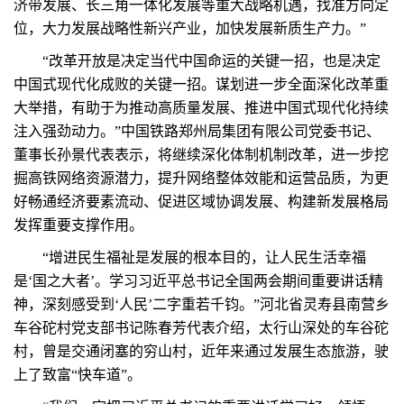
济带发展、长三角一体化发展等重大战略机遇，找准方向定
位，大力发展战略性新兴产业，加快发展新质生产力。”
“改革开放是决定当代中国命运的关键一招，也是决定
中国式现代化成败的关键一招。谋划进一步全面深化改革重
大举措，有助于为推动高质量发展、推进中国式现代化持续
注入强劲动力。”中国铁路郑州局集团有限公司党委书记、
董事长孙景代表表示，将继续深化体制机制改革，进一步挖
掘高铁网络资源潜力，提升网络整体效能和运营品质，为更
好畅通经济要素流动、促进区域协调发展、构建新发展格局
发挥重要支撑作用。
“增进民生福祉是发展的根本目的，让人民生活幸福
是‘国之大者’。学习习近平总书记全国两会期间重要讲话精
神，深刻感受到‘人民’二字重若千钧。”河北省灵寿县南营乡
车谷砣村党支部书记陈春芳代表介绍，太行山深处的车谷砣
村，曾是交通闭塞的穷山村，近年来通过发展生态旅游，驶
上了致富“快车道”。