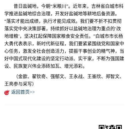
昔日盐碱地，今朝“米粮川”。近年来，吉林省白城市科
学推进盐碱地综合治理，开发好盐碱地等耕地后备资源。
“落实才能出成绩，执行才能见成效。我们要不折不扣贯彻
落实党中央决策部署，持续抓好以盐碱地治理为重点的‘改
地增粮’，坚决扛起保障国家粮食安全责任。”白城市市长杨
大勇代表表示，新时代新征程，我们要紧紧围绕党和国家中
心任务，激发全社会创造活力，提振干事创业的精气神，当
好中国式现代化建设的坚定行动派、实干家，不断为强国建
设、民族复兴伟业添砖加瓦、增光添彩。
（金歆、翟钦奇、强郁文、王永战、王崟欣、郑智文、
王亮参与采写）
返回首页>>