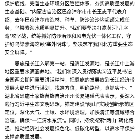
保护底线，完善生态环境分区管控体系，夯实高质量发展的
生态基础。”内蒙古自治区巴彦淖尔市市长王志平代表介
绍，去年巴彦淖尔市造林、种草、防沙治沙均超额完成任
务，乌梁素海水质明显提升。“我们要坚决打赢黄河‘几字
弯’攻坚战，统筹抓好防沙治沙和风电光伏一体化工程，守
护好乌梁素海这颗‘塞外明珠’，坚决筑牢我国北方重要生态
安全屏障。”
恩施是长江入鄂第一站，是清江发源地，是长江中上游
地区重要水源涵养地。“我们将深入贯彻落实习近平总书记
全国两会期间重要讲话精神，把恩施的发展放到长江经济带
发展大局中进行谋划，找准方位，明确路径，真抓实干。”
湖北省恩施土家族苗族自治州州长夏锡璠代表表示，要深入
践行习近平生态文明思想，锚定建设“两山”实践创新示范区
定位，深化大气、土壤、水环境治理，加快清江等流域综合
治理，确保“一江清水东流”。同时，持续探索“两山”转化路
径，推动经济社会发展绿色化、低碳化转型，以高水平保护
支撑高质量发展。