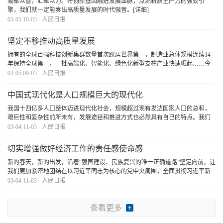
凝聚众智，汇聚众力。将创新基因融进发展血脉，点燃新质生产力的强劲引
擎，我们就一定能奏出高质量发展的时代强音。
[详细]
03-05 10-03
人民日报
坚定不移推动高质量发展
拥有的全球百强科技创新集群数量首次跃居世界第一，制造业总体规模连续14
年保持全球第一，一批高端化、智能化、绿色化新型支柱产业快速崛起……今
天的中国，经济持续回升向好，科技创新实现新突破，新质生产力加快形成，
03-05 09-03
人民日报
绿色发展动能澎湃，正在高质量发展之路上阔步前
[详细]
中国式现代化是人口规模巨大的现代化
我国十四亿多人口整体迈进现代化社会，规模超过现有发达国家人口的总和，
艰巨性和复杂性前所未有，发展途径和推进方式也必然具有自己的特点。我们
始终从国情出发想问题、作决策、办事情，既不好高骛远，也不因循守旧，保
03-04 11-03
人民日报
持历史耐心，坚持稳中求进、循序渐进、持续推进
[详细]
切实增强做好经济工作的责任感使命感
新的春天，新的出发，沿着“强国建设、民族复兴的唯一正确道路”坚定向前。让
我们更加紧密地团结在以习近平同志为核心的党中央周围，全面贯彻习近平新
时代中国特色社会主义思想，切实增强做好经济工作的责任感使命感，以真抓
03-04 11-03
人民日报
的实劲、敢抓的狠劲、善抓的巧劲、常抓的韧
[详细]
查看更多