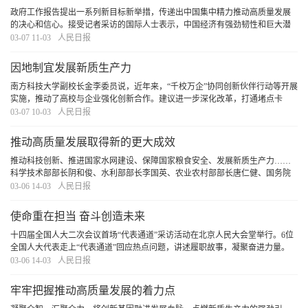
政府工作报告提出一系列新目标新举措，传递出中国集中精力推动高质量发展
的决心和信心。接受记者采访的国际人士表示，中国经济有强劲韧性和巨大潜
力，在国际形势动荡加剧、世界经济复苏乏力的背景下，一个扎实推进经济高
03-07 11-03
人民日报
质量发展的中国，将为世界经济发展注入更多动力
[详细]
因地制宜发展新质生产力
南方科技大学副校长金李委员说，近年来，“千校万企”协同创新伙伴行动等开展
实施，推动了高校与企业强化创新合作。建议进一步深化改革，打通堵点卡
点，加强产学研深度融合，充分发挥高校在国家创新体系中的重要作用。
[详细]
03-07 10-03
人民日报
推动高质量发展取得新的更大成效
推动科技创新、推进国家水网建设、保障国家粮食安全、发展新质生产力……
科学技术部部长阴和俊、水利部部长李国英、农业农村部部长唐仁健、国务院
国有资产监督管理委员会主任张玉卓就社会各界关切进行了回应。
[详细]
03-06 14-03
人民日报
使命重在担当 奋斗创造未来
十四届全国人大二次会议首场“代表通道”采访活动在北京人民大会堂举行。6位
全国人大代表走上“代表通道”回应热点问题，讲述履职故事，凝聚奋进力量。
[详细]
03-06 14-03
人民日报
牢牢把握推动高质量发展的着力点