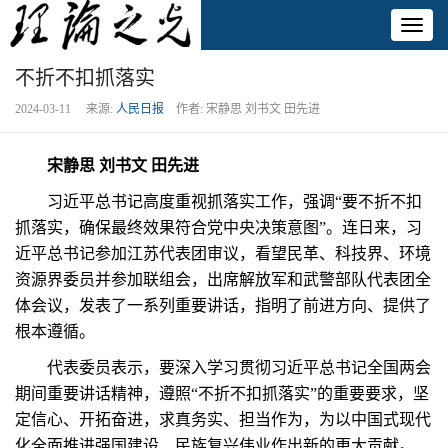
Toggl
naviga
不折不扣抓落实
2024-03-11 来源:
人民日报
作者: 宋静思 刘书文 田先进
宋静思 刘书文 田先进
习近平总书记高度重视抓落实工作，强调“要不折不扣
抓落实，确保最终效果符合党中央决策意图”。连日来，习
近平总书记参加江苏代表团审议，看望民革、科技界、环境
资源界委员并参加联组会，出席解放军和武警部队代表团全
体会议，发表了一系列重要讲话，指明了前进方向、提供了
根本遵循。
代表委员表示，要深入学习贯彻习近平总书记全国两会
期间重要讲话精神，遵照“不折不扣抓落实”的重要要求，坚
定信心、开拓奋进，求真务实、担当作为，为以中国式现代
化全面推进强国建设、民族复兴伟业作出新的更大贡献。