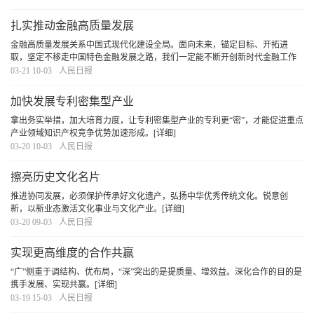
不断铺展生态美、产业兴、百姓富的崭新画卷
[详细]
扎实推动金融高质量发展
金融高质量发展关系中国式现代化建设全局。面向未来，锚定目标、开拓进
取，坚定不移走中国特色金融发展之路，我们一定能不断开创新时代金融工作
新局面，加快建设金融强国。
[详细]
03-21 10-03
人民日报
加快发展专利密集型产业
拿出务实举措，加大培育力度，让专利密集型产业的专利更“密”，才能促进重点
产业领域知识产权竞争优势加速形成。
[详细]
03-20 10-03
人民日报
擦亮历史文化名片
推进协同发展，必须保护传承好文化遗产，弘扬中华优秀传统文化。锐意创
新，以新业态激活文化事业与文化产业。
[详细]
03-20 09-03
人民日报
实现更高维度的合作共赢
“广”侧重于调结构、优布局，“深”突出的是提质量、增效益。深化合作的目的是
携手发展、实现共赢。
[详细]
03-19 15-03
人民日报