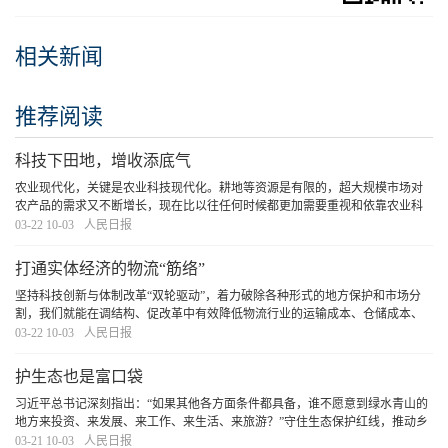
相关新闻
推荐阅读
科技下田地，增收添底气
农业现代化，关键是农业科技现代化。耕地等资源是有限的，超大规模市场对
农产品的需求又不断增长，现在比以往任何时候都更加需要重视和依靠农业科
技创新。让实验室里的科研成果在广袤的田野落地生根，让创新成果更好惠及
03-22 10-03
人民日报
广大农民，不断提高我国农业综合效益和竞争力，
[详细]
打通实体经济的物流“筋络”
坚持科技创新与体制改革“双轮驱动”，着力破除各种形式的地方保护和市场分
割，我们就能在调结构、促改革中有效降低物流行业的运输成本、仓储成本、
管理成本。
[详细]
03-22 10-03
人民日报
护生态也是富口袋
习近平总书记深刻指出：“如果其他各方面条件都具备，谁不愿意到绿水青山的
地方来投资、来发展、来工作、来生活、来旅游？”守住生态保护红线，推动乡
村自然资本加快增值，让良好生态成为乡村全面振兴的支撑点，广袤乡村必将
03-21 10-03
人民日报