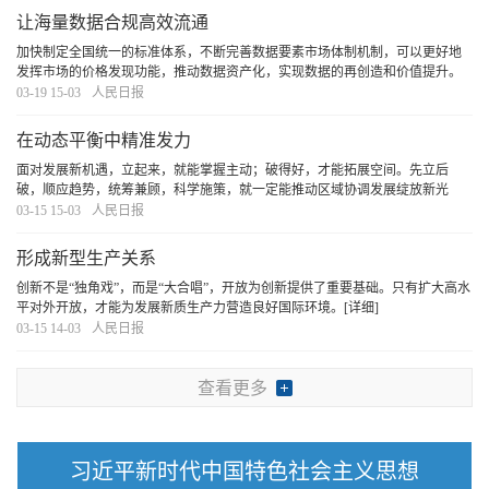
让海量数据合规高效流通
加快制定全国统一的标准体系，不断完善数据要素市场体制机制，可以更好地
发挥市场的价格发现功能，推动数据资产化，实现数据的再创造和价值提升。
[详细]
03-19 15-03
人民日报
在动态平衡中精准发力
面对发展新机遇，立起来，就能掌握主动；破得好，才能拓展空间。先立后
破，顺应趋势，统筹兼顾，科学施策，就一定能推动区域协调发展绽放新光
彩。
[详细]
03-15 15-03
人民日报
形成新型生产关系
创新不是“独角戏”，而是“大合唱”，开放为创新提供了重要基础。只有扩大高水
平对外开放，才能为发展新质生产力营造良好国际环境。
[详细]
03-15 14-03
人民日报
查看更多
习近平新时代中国特色社会主义思想