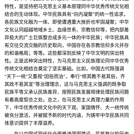
特性，是坚持把马克思主义基本原理同中华优秀传统文化相
结合的生动体现。中华民族具有“向内凝聚”的统一性追求，
各民族文化融为一体、即使遭遇重大挫折也牢固凝聚；中华
文化认同超越地域乡土、血缘世系、宗教信仰等，把内部差
异极大的广土巨族整合成多元一体的中华民族；中华民族具
有交往交流交融的历史取向，中国存在各宗教信仰多元并存
的和谐格局；等等。这些都深刻反映了中华文明的突出特
性。正是这种突出特性，为马克思主义民族理论同中华优秀
传统文化相结合奠定了坚实基础。比如，中国古代既强调
“天下一统”又重视“因俗而治”，奉行“修其教不易其俗，齐
其政不易其宜”等治理理念，这与马克思主义强调的既争取
民族平等又承认民族差异、按照民族发展规律处理民族问题
有着高度契合之处。总之，在马克思主义真理力量的作用
下，中华优秀传统文化中的天下观、家国情怀、大一统传统
被充分激活，并被赋予新的时代内涵，为铸牢中华民族共同
体意识提供了丰厚滋养。
在以中国式现代化全面推进强国建设、民族复兴的历史