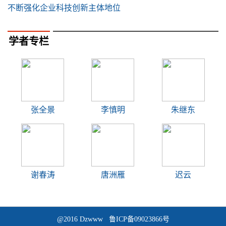
不断强化企业科技创新主体地位
学者专栏
张全景
李慎明
朱继东
谢春涛
唐洲雁
迟云
@2016 Dzwww 鲁ICP备09023866号