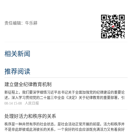
责任编辑：牛乐耕
相关新闻
推荐阅读
建立健全纪律教育机制
新征程上，我们要深学细悟习近平总书记关于全面加强党的纪律建设的重要论
述，深入学习贯彻党的二十届三中全会《决定》关于纪律教育的重要部署，引
导党员干部把增强党性、严守纪律、砥砺作风贯通起来，融入日常、化为习
08-14 15-08
人民日报
惯，综合发挥党的纪律教育约束、保障激励作用。
[详细]
处理好活力和秩序的关系
秩序是一种井然有序的社会状态，是社会活动正常开展的前提。活力和秩序并
不是非此即彼或此消彼长的关系，一个良好的社会应该既充满活力又有着良好