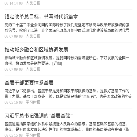
秩序，呈现活力和秩序的有机统一。进一步全面深化改革、推进中国式现代
08-14 14-08
人民日报
化，应当并且能够实现活而不乱、活跃有序的动态平
[详细]
锚定改革总目标，书写时代新篇章
党的二十届三中全会向国内国际释放了我们党坚定不移高举改革开放旗帜的强
烈信号，吹响了以进一步全面深化改革开创中国式现代化建设新局面的时代号
角。
[详细]
08-07 09-08
人民日报
推动城乡融合和区域协调发展
推动城乡融合和区域协调发展，是我国释放内需潜能所在。下好发展的全国一
盘棋，协调发展是制胜要诀。
[详细]
08-07 09-08
人民日报
基层干部更要情系基层
习近平总书记指出，基层干部是党和国家干部队伍的基础，是做好基层工作的
骨干力量。基层干部身处一线，既是党情民情的“亲历者”，也是国家政策的坚定
“执行者”，更是维护党的形象、密切党群干群关系的“实践者”。基层干部要情系
08-05 16-08
学习时报
基层，把群众事当家事、把老百姓当家
[详细]
习近平总书记强调的“基层基础”
基层通常指国家组织体系中最接近人民群众的层级，基层基础即基层的根基、
底盘，是对国家发展起决定性作用的根本或基点。我国的基层基础在乡镇（街
道）和村（社区），是社会治理最基本的单元，跟群众的联系最直接最紧密。
08-05 15-08
学习时报