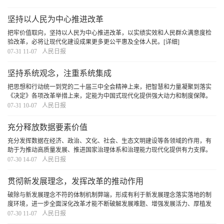
党的十八大以来，习近平总书记多次对基层基础作
[详细]
坚持以人民为中心推进改革
把牢价值取向，坚持以人民为中心推进改革，以实绩实效和人民群众满意度检
验改革，必将让现代化建设成果更多更公平惠及全体人民。
[详细]
07-31 11-07
人民日报
坚持系统观念，注重系统集成
把思想和行动统一到党的二十届三中全会精神上来，把智慧和力量凝聚到落实
《决定》各项改革举措上来，定能为中国式现代化提供强大动力和制度保障。
[详细]
07-31 10-07
人民日报
充分释放数据要素价值
充分发挥数据在经济、政治、文化、社会、生态文明建设等各领域的作用，有
助于为推动高质量发展、推进国家治理体系和治理能力现代化提供有力支撑。
展望未来，我们还需要继续完善数字经济治理，培育数据要素市场，推动数据
07-30 14-07
人民日报
要素更好赋能经济发展和美好生活，构筑国家竞争
[详细]
贯彻新发展理念，发挥改革的推动作用
破除与新发展理念不符的体制机制弊端，形成有利于新发展理念落实落地的制
度环境，进一步全面深化改革才能不断破解发展难题、增强发展活力、厚植发
展优势。
[详细]
07-30 11-07
人民日报