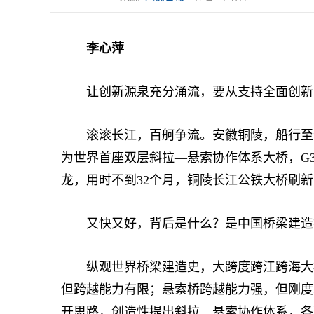
李心萍
让创新源泉充分涌流，要从支持全面创新
滚滚长江，百舸争流。安徽铜陵，船行至“江
为世界首座双层斜拉—悬索协作体系大桥，G
龙，用时不到32个月，铜陵长江公铁大桥刷
又快又好，背后是什么？是中国桥梁建造
纵观世界桥梁建造史，大跨度跨江跨海大桥
但跨越能力有限；悬索桥跨越能力强，但刚度
开思路，创造性提出斜拉—悬索协作体系，各