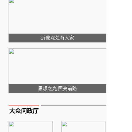
沂蒙深处有人家
思想之光 照亮前路
大众问政厅