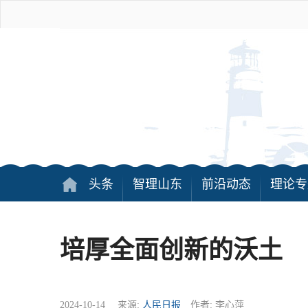
头条
智理山东
前沿动态
理论专
培厚全面创新的沃土
2024-10-14 来源:
人民日报
作者: 李心萍