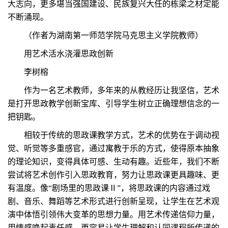
大志向，更多堪当强国建设、民族复兴大任的栋梁之材定能
不断涌现。
（作者为湖南第一师范学院马克思主义学院教师）
用艺术活水浇灌思政创新
李树榕
作为一名艺术教师，多年来的从教经历让我坚信，艺术
是打开思政教学创新宝库、引导学生树立正确理想信念的一
把钥匙。
相较于传统的思政课教学方式，艺术的优势在于调动视
觉、听觉等多重感官，通过寓教于乐的方式，使得原本抽象
的理论知识，变得具体可感、生动有趣。近些年，我们不断
尝试将艺术创作引入思政教育，努力让思政课更具趣味、更
有温度。像“剧场里的思政课Ⅱ”，将思政课的内容通过戏
剧、音乐、舞蹈等艺术形式进行创新呈现，让学生在艺术观
演中体悟引领伟大变革的思想力量。用艺术传递信仰力量，
用情感唤起责任感，更容易让学生理解和认同课程所传递的