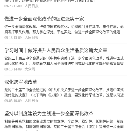
核心作用，这是我们不断从胜利走向胜利的有力保证
[详细]
09-23 11-09
人民日报
做进一步全面深化改革的促进派实干家
进一步全面深化改革、推进中国式现代化，组织部门身在其中、重任在肩，必
须发挥带头作用，努力学在深处、干在实处，做进一步全面深化改革的促进
派、实干家。
[详细]
09-18 15-09
人民日报
学习时间｜做好提升人民群众生活品质这篇大文章
党的二十届三中全会通过的《中共中央关于进一步全面深化改革、推进中国式
现代化的决定》，凝结着党和人民全面推进中国式现代化的实践经验和集体智
慧，强调进一步全面深化改革必须“聚焦提高人民生活品质”。习近平总书记多次
09-13 14-09
大众网
就增进民生福祉，提高人民生活品质作出重要
[详细]
深化跨军地改革
党的二十届三中全会通过的《中共中央关于进一步全面深化改革、推进中国式
现代化的决定》（以下简称《决定》）提出，要深化跨军地改革。这是以习近
平同志为核心的党中央统筹发展和安全、富国和强军，着眼加快国防和军队现
09-05 10-09
人民日报
代化作出的战略部署，是巩固拓展国防和军队改革
[详细]
坚持以制度建设为主线进一步全面深化改革
制度是关系党和国家事业发展的根本性、全局性、稳定性、长期性问题，制度
稳则国家稳，制度强则国家强。党的二十届三中全会《决定》提出进一步全面