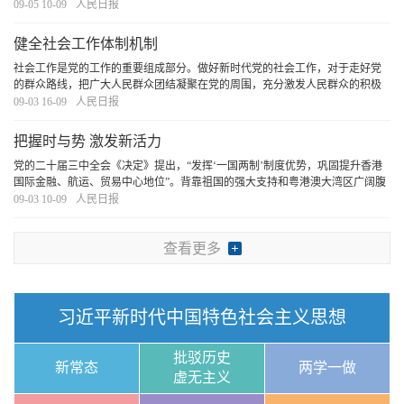
深化改革的重大原则，其中一条就是“坚持以制度建设为主线”。实现进一步全面
09-05 10-09
人民日报
深化改革的总目标，内在要求以制度建设为主
[详细]
健全社会工作体制机制
社会工作是党的工作的重要组成部分。做好新时代党的社会工作，对于走好党
的群众路线，把广大人民群众团结凝聚在党的周围，充分激发人民群众的积极
性、主动性、创造性，促进社会领域各类组织健康发展，激发和增强社会活
09-03 16-09
人民日报
力，汇聚全社会推进改革发展的智慧和力量，具有十
[详细]
把握时与势 激发新活力
党的二十届三中全会《决定》提出，“发挥‘一国两制’制度优势，巩固提升香港
国际金融、航运、贸易中心地位”。背靠祖国的强大支持和粤港澳大湾区广阔腹
地，依靠自身不懈努力，未来的香港将更加光彩夺目。
[详细]
09-03 10-09
人民日报
查看更多
习近平新时代中国特色社会主义思想
批驳历史
新常态
两学一做
虚无主义