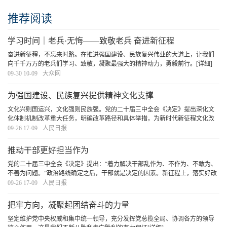
推荐阅读
学习时间｜老兵·无悔——致敬老兵 奋进新征程
奋进新征程，不忘来时路。在推进强国建设、民族复兴伟业的大道上，让我们
向千千万万的老兵们学习、致敬，凝聚最强大的精神动力，勇毅前行。
[详细]
09-30 10-09
大众网
为强国建设、民族复兴提供精神文化支撑
文化兴则国运兴，文化强则民族强。党的二十届三中全会《决定》提出深化文
化体制机制改革重大任务，明确改革路径和具体举措，为新时代新征程文化改
革发展提供了根本遵循。我们要坚持以习近平文化思想为引领，深入贯彻落实
09-26 17-09
人民日报
深化文化体制机制改革的一系列重大部署和举措，
[详细]
推动干部更好担当作为
党的二十届三中全会《决定》提出：“着力解决干部乱作为、不作为、不敢为、
不善为问题。”政治路线确定之后，干部就是决定的因素。新征程上，落实好改
革举措，必须有一支忠诚干净担当的高素质专业化干部队伍。建强干部队伍，
09-26 17-09
人民日报
一个十分重要的方面就是着力解决干部乱作为
[详细]
把牢方向，凝聚起团结奋斗的力量
坚定维护党中央权威和集中统一领导，充分发挥党总揽全局、协调各方的领导