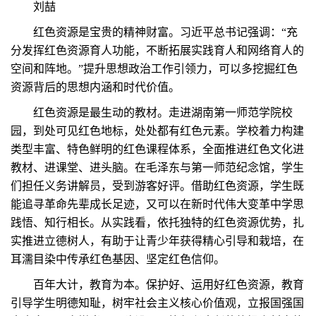
刘喆
红色资源是宝贵的精神财富。习近平总书记强调：“充
分发挥红色资源育人功能，不断拓展实践育人和网络育人的
空间和阵地。”提升思想政治工作引领力，可以多挖掘红色
资源背后的思想内涵和时代价值。
红色资源是最生动的教材。走进湖南第一师范学院校
园，到处可见红色地标，处处都有红色元素。学校着力构建
类型丰富、特色鲜明的红色课程体系，全面推进红色文化进
教材、进课堂、进头脑。在毛泽东与第一师范纪念馆，学生
们担任义务讲解员，受到游客好评。借助红色资源，学生既
能追寻革命先辈成长足迹，又可以在新时代伟大变革中学思
践悟、知行相长。从实践看，依托独特的红色资源优势，扎
实推进立德树人，有助于让青少年获得精心引导和栽培，在
耳濡目染中传承红色基因、坚定红色信仰。
百年大计，教育为本。保护好、运用好红色资源，教育
引导学生明德知耻，树牢社会主义核心价值观，立报国强国