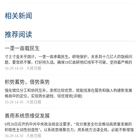
相关新闻
推荐阅读
一垄一亩载民生
寸土寸金关乎国计，一垄一亩承载民生。耕地保护，关系到十几亿人的饭碗问
题，要常抓不懈，打好持久战。确保18亿亩耕地红线牢不可破，坚持最严格的
耕地保护制度，“中国饭碗”必将端得更稳、成色更足。
[详细]
10-29 14-10
人民日报
积势蓄势，借势乘势
强化错位分工和协同互补，发挥比较优势，就能找准在服务和融入构建新发展
格局中的定位，实现扬长避短、培优增效
[详细]
10-29 14-10
人民日报
善用系统思维促发展
9月26日召开的中共中央政治局会议要求，“充分激发全社会推动高质量发展的
积极性主动性创造性”。以系统思维聚合力，用系统方法谋全局，必能不断增强
工作的原则性、系统性、预见性、创造性，在攻坚克难中长本领、出业绩。
[详
10-29 14-10
人民日报