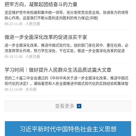
把牢方向，凝聚起团结奋斗的力量
坚定维护党中央权威和集中统一领导，充分发挥党总揽全局、协调各方的领导
核心作用，这是我们不断从胜利走向胜利的有力保证
[详细]
09-23 11-09
人民日报
做进一步全面深化改革的促进派实干家
进一步全面深化改革、推进中国式现代化，组织部门身在其中、重任在肩，必
须发挥带头作用，努力学在深处、干在实处，做进一步全面深化改革的促进
派、实干家。
[详细]
09-18 15-09
人民日报
学习时间｜做好提升人民群众生活品质这篇大文章
党的二十届三中全会通过的《中共中央关于进一步全面深化改革、推进中国式
现代化的决定》，凝结着党和人民全面推进中国式现代化的实践经验和集体智
慧，强调进一步全面深化改革必须“聚焦提高人民生活品质”。习近平总书记多次
09-13 14-09
大众网
就增进民生福祉，提高人民生活品质作出重要
[详细]
查看更多
习近平新时代中国特色社会主义思想