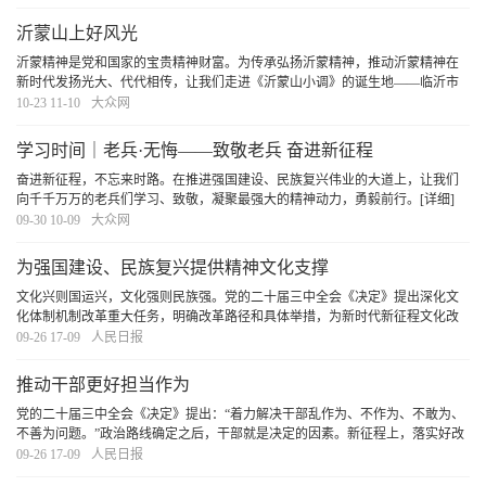
细]
沂蒙山上好风光
沂蒙精神是党和国家的宝贵精神财富。为传承弘扬沂蒙精神，推动沂蒙精神在
新时代发扬光大、代代相传，让我们走进《沂蒙山小调》的诞生地——临沂市
费县薛庄镇白石屋村，聆听《沂蒙山小调》的创作故事，感悟党和人民心连心
10-23 11-10
大众网
的鱼水情深，凝聚奋勇前进的精神动力。
[详细]
学习时间｜老兵·无悔——致敬老兵 奋进新征程
奋进新征程，不忘来时路。在推进强国建设、民族复兴伟业的大道上，让我们
向千千万万的老兵们学习、致敬，凝聚最强大的精神动力，勇毅前行。
[详细]
09-30 10-09
大众网
为强国建设、民族复兴提供精神文化支撑
文化兴则国运兴，文化强则民族强。党的二十届三中全会《决定》提出深化文
化体制机制改革重大任务，明确改革路径和具体举措，为新时代新征程文化改
革发展提供了根本遵循。我们要坚持以习近平文化思想为引领，深入贯彻落实
09-26 17-09
人民日报
深化文化体制机制改革的一系列重大部署和举措，
[详细]
推动干部更好担当作为
党的二十届三中全会《决定》提出：“着力解决干部乱作为、不作为、不敢为、
不善为问题。”政治路线确定之后，干部就是决定的因素。新征程上，落实好改
革举措，必须有一支忠诚干净担当的高素质专业化干部队伍。建强干部队伍，
09-26 17-09
人民日报
一个十分重要的方面就是着力解决干部乱作为
[详细]