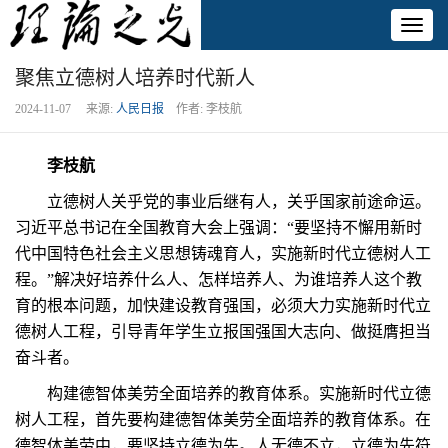
Toggl
naviga
聚焦立德树人培养时代新人
2024-11-07 来源:
人民日报
作者: 李枝航
李枝航
立德树人关乎党的事业后继有人，关乎国家前途命运。
习近平总书记在全国教育大会上强调：“要坚持不懈用新时
代中国特色社会主义思想铸魂育人，实施新时代立德树人工
程。”解决好培养什么人、怎样培养人、为谁培养人这个教
育的根本问题，加快建设教育强国，必须大力实施新时代立
德树人工程，引导青年学生立报国强国大志向、做挺膺担当
奋斗者。
构建德智体美劳全面培养的教育体系。实施新时代立德
树人工程，首先要构建德智体美劳全面培养的教育体系。在
德智体美劳中，要坚持立德为先。人无德不立，立德为先符