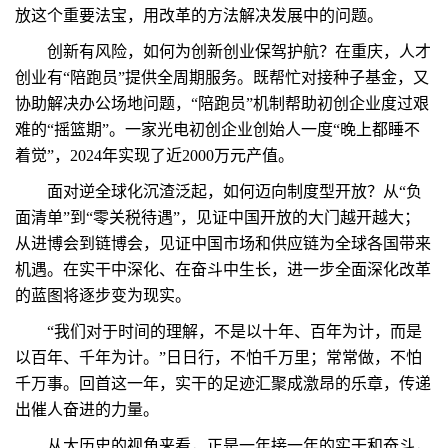
放这个重要法宝，用改革的方法解决发展中的问题。
创新有风险，如何为创新创业保驾护航？在重庆，人才
创业有“陪跑员”提供全周期服务。既帮忙对接种子基金，又
协助解决办公场地问题，“陪跑员”机制帮助初创企业度过艰
难的“摇篮期”。一家光电初创企业创始人一度“晚上都睡不
着觉”，2024年实现了近2000万元产值。
面对逆全球化沉渣泛起，如何迈向制度型开放？从“负
面清单”到“零关税待遇”，见证中国开放的大门越开越大；
从进博会到链博会，见证中国市场和供应链为全球各国带来
机遇。在实干中深化、在奋斗中生长，进一步全面深化改革
的蓝图将逐步变为现实。
“我们对于时间的理解，不是以十年、百年为计，而是
以百年、千年为计。”日日行，不怕千万里；常常做，不怕
千万事。回首这一年，实干的足迹汇聚成激昂的乐章，传递
出催人奋进的力量。
从大历史的视角来看，正是一年接一年的实干和奋斗，