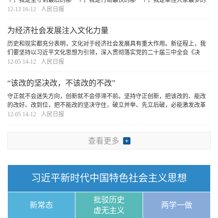
个，我是坚守到最后的那一个，我是行动最快的那一个，我是牵挂大家最多的
那一个……”搞清楚“我是谁、为了谁、依靠谁”的问题，才能永葆共产党人的本
12-13 16-12
人民日报
色。
[详细]
为经济社会发展注入文化力量
历史和现实都充分表明，文化对于经济社会发展具有重大作用。新征程上，我
们要坚持以习近平文化思想为引领，深入贯彻落实党的二十届三中全会《决
定》提出的深化文化体制机制改革的战略部署，不断提升文化的思想引领力、
12-05 14-12
人民日报
知识创造力、生产供给力、国际传播力，为经济社会
[详细]
“该改的坚决改，不该改的不改”
守正就不会迷失方向，创新就不会停滞不前。坚持守正创新，把该改的、能改
的改好、改到位，把不能改的坚决守住，破立并举、先立后破，必能激发改革
的强大活力，打开改革发展新天地。
[详细]
12-05 14-12
人民日报
查看更多
习近平新时代中国特色社会主义思想
批驳历史
新常态
两学一做
虚无主义