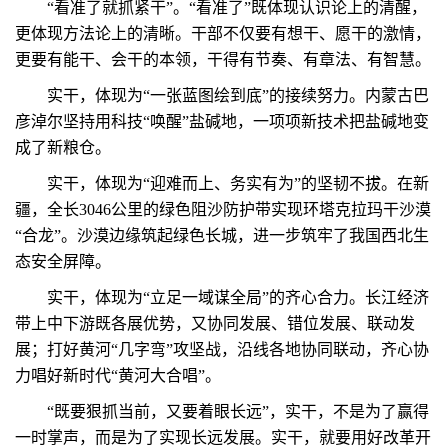
“看准了就抓紧干”。“看准了”既体现认识论上的清醒，
更体现方法论上的清晰。干部不仅要有想干、愿干的激情，
更要有能干、会干的本领，干得有节奏、有章法、有智慧。
实干，体现为“一张蓝图绘到底”的接续努力。内蒙古巴
彦淖尔坚持用科技“唤醒”盐碱地，一项项新技术把盐碱地变
成了新粮仓。
实干，体现为“迎难而上、务实有为”的坚韧不拔。在新
疆，全长3046公里的绿色阻沙防护带实现环塔克拉玛干沙漠
“合龙”。沙漠边缘筑起绿色长城，进一步筑牢了我国西北生
态安全屏障。
实干，体现为“立足一域谋全局”的齐心合力。长江经济
带上中下游既各展优势，又协同发展、错位发展、联动发
展；打好黄河“几字弯”攻坚战，沿线各地协同联动，齐心协
力唱好新时代“黄河大合唱”。
“既要狠抓当前，又要着眼长远”，实干，不是为了赢得
一时掌声，而是为了实现长远发展。实干，就要用好改革开