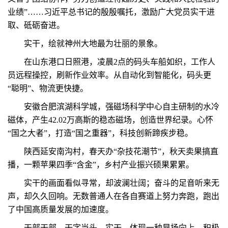
业绩”……习近平总书记的殷殷嘱托，激励广大党员实干进
取、砥砺奋进。
实干，绘就神州大地最为壮丽的景象。
在山东港口日照港，凌晨2点的码头车船如织，工作人
员远程操控，刷新作业效率。从自动化到智能化，码头更
“聪明”、物流更快捷。
安徽合肥滨湖科学城，强磁场科学中心自主研制的水冷
磁体，产生42.02万高斯的稳态磁场，创造世界纪录。心怀
“国之大者”，打造“国之重器”，科技创新蹄疾步稳。
陕西延安南沟村，春天办“杂技花潮节”，秋天卖果搞直
播，一颗苹果四季“含金”，乡村产业振兴硕果累累。
实干的画面看似寻常，却波澜壮阔；奋斗的足音听来无
声，却久久回响。无数普通人在各自赛道上努力奔跑，跑出
了中国高质量发展的加速度。
干部干部，干字当头。实干，体现一种昂扬向上、积极