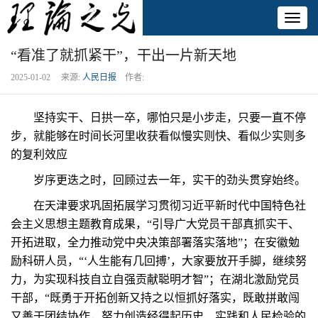
Toggl
naviga
“看准了就抓紧干”，干出一片新天地
2025-01-02 来源:
人民日报
作者:
坚持实干、日拱一卒，哪怕只是小步走，只要一直不停
步，就能够在时间长河里收获看似慢实则快、看似少实则多
的复利效应
岁序更迭之时，回顾过去一年，实干的劲头贯穿始终。
在天津要求巩固拓展学习贯彻习近平新时代中国特色社
会主义思想主题教育成果，“引导广大党员干部真抓实干、
开拓进取，全力推动党中央决策部署落实落地”；在安徽勉
励科研人员，“‘人生能有几回搏’，大家要放开手脚，继续努
力，为实现科技自立自强贡献聪明才智”；在湖北激励党员
干部，“既勇于开拓创新又持之以恒抓好落实，既敢拼敢闯
又善于团结协作，努力创造经得起历史、实践和人民检验的