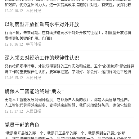
加效应，优势互补潜力大。进一步提高政策措施的针对性、有效性，发挥比较
优势、缩小发展差距，培育新动能，必将打造出更多新的增长极，推动优势互
12-20 10-12
人民日报
补、高质量发展的区域经济布局加快形成。
[详细]
以制度型开放推动高水平对外开放
行而不辍，未来可期。在持续推进高水平对外开放的征程上，制度型开放必将
发挥更加关键的作用。
[详细]
12-16 16-12
学习时报
深入领会对经济工作的规律性认识
只有按照规律行事，才能取得更好的工作实效和成绩。五个“必须统筹”是做好经
济工作的重要规律性认识，要牢牢把握。学习好、领会好、运用好习近平经济
思想，坚持用科学方法谋划和推进经济工作，我们定能掌握发展主动、做到行
12-16 15-12
人民日报
稳致远。
[详细]
确保人工智能始终是“朋友”
无论人工智能发展到何种程度，它都源自人类的设计，都是人类智慧的延伸。
人工智能代劳得越来越多、变得越来越智慧，我们必须做好防范，确保它始终
是“朋友”。
[详细]
12-13 17-12
人民日报
党员干部的角色
“我是离开最晚的那一个，我是开工最早的那一个，我是想到自己最少的那一