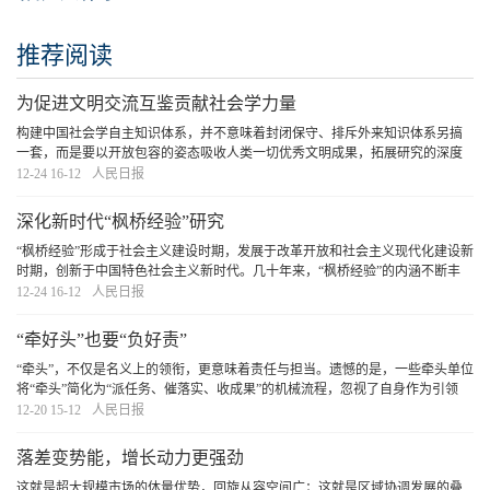
推荐阅读
为促进文明交流互鉴贡献社会学力量
构建中国社会学自主知识体系，并不意味着封闭保守、排斥外来知识体系另搞
一套，而是要以开放包容的姿态吸收人类一切优秀文明成果，拓展研究的深度
和广度，在形成中国特色并增强主体性的同时，进一步推动不同文明互学互
12-24 16-12
人民日报
鉴。当前，世界多极化、经济全球化、社会信息化、
[详细]
深化新时代“枫桥经验”研究
“枫桥经验”形成于社会主义建设时期，发展于改革开放和社会主义现代化建设新
时期，创新于中国特色社会主义新时代。几十年来，“枫桥经验”的内涵不断丰
富，从社会治安领域扩展到经济、政治、文化、社会、生态文明等领域。我国
12-24 16-12
人民日报
社会学界以新时代“枫桥经验”为典型，对
[详细]
“牵好头”也要“负好责”
“牵头”，不仅是名义上的领衔，更意味着责任与担当。遗憾的是，一些牵头单位
将“牵头”简化为“派任务、催落实、收成果”的机械流程，忽视了自身作为引领
者、协调者的职责。更有甚者，一些牵头单位将配合部门视为单纯的执行者，
12-20 15-12
人民日报
自己置身事外，不愿承担责任，将“牵头
[详细]
落差变势能，增长动力更强劲
这就是超大规模市场的体量优势，回旋从容空间广；这就是区域协调发展的叠