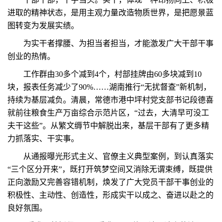
进取的精神状态，是用主观力量改造物质世界，是把愿景蓝
图转变为发展实绩。
为实干者撑腰、为担当者担当，才能激发广大干部干事
创业的热情。
工作群由30多个减到4个，村部挂牌由60多块减到10
块，报表任务减少了90%……湖南推行“无扰督查”新机制，
持续为基层减负。清晨，常德市港中坪村党支部书记段德喜
就前往粮食生产万亩综合示范片区，“过去，大清早可没工
夫干这些”。从繁文缛节中解脱出来，基层干部有了更多精
力抓落实、干实事。
从通报曝光形式主义、官僚主义典型案例，到认真落实
“三个区分开来”，既打开筑梦空间又消除无谓束缚，既提供
正向激励又完善容错机制，焕发了广大党员干部干事创业的
积极性、主动性、创造性，形成实干以成之、奋进以赴之的
良好氛围。