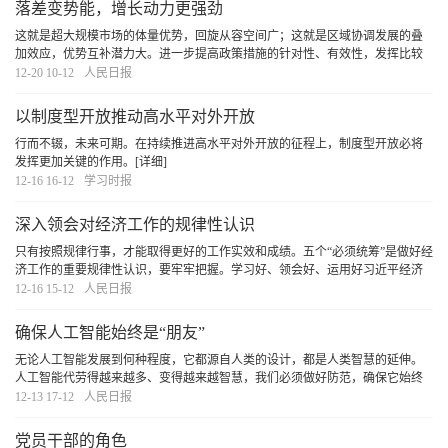
落差变势能，增长动力更强劲
这就是超大规模市场的体量优势，回旋从容空间广；这就是区域协调发展的叠
加效应，优势互补潜力大。进一步提高政策措施的针对性、有效性，发挥比较
优势、缩小发展差距，培育新动能，必将打造出更多新的增长极，推动优势互
12-20 10-12
人民日报
补、高质量发展的区域经济布局加快形成。
[详细]
以制度型开放推动高水平对外开放
行而不辍，未来可期。在持续推进高水平对外开放的征程上，制度型开放必将
发挥更加关键的作用。
[详细]
12-16 16-12
学习时报
深入领会对经济工作的规律性认识
只有按照规律行事，才能取得更好的工作实效和成绩。五个“必须统筹”是做好经
济工作的重要规律性认识，要牢牢把握。学习好、领会好、运用好习近平经济
思想，坚持用科学方法谋划和推进经济工作，我们定能掌握发展主动、做到行
12-16 15-12
人民日报
稳致远。
[详细]
确保人工智能始终是“朋友”
无论人工智能发展到何种程度，它都源自人类的设计，都是人类智慧的延伸。
人工智能代劳得越来越多、变得越来越智慧，我们必须做好防范，确保它始终
是“朋友”。
[详细]
12-13 17-12
人民日报
党员干部的角色