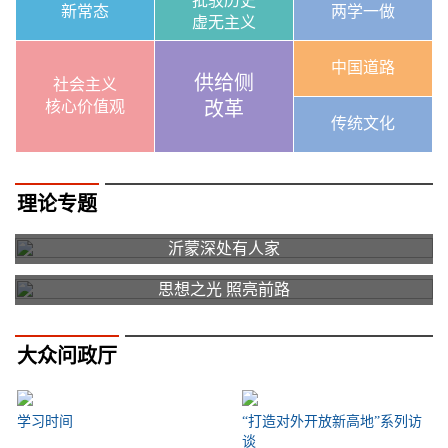
批驳历史
新常态
两学一做
虚无主义
中国道路
供给侧
社会主义
核心价值观
改革
传统文化
理论专题
沂蒙深处有人家
思想之光 照亮前路
大众问政厅
学习时间
“打造对外开放新高地”系列访
谈