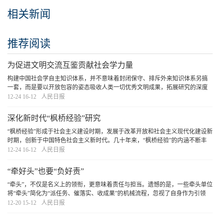
相关新闻
推荐阅读
为促进文明交流互鉴贡献社会学力量
构建中国社会学自主知识体系，并不意味着封闭保守、排斥外来知识体系另搞
一套，而是要以开放包容的姿态吸收人类一切优秀文明成果，拓展研究的深度
和广度，在形成中国特色并增强主体性的同时，进一步推动不同文明互学互
12-24 16-12
人民日报
鉴。当前，世界多极化、经济全球化、社会信息化、
[详细]
深化新时代“枫桥经验”研究
“枫桥经验”形成于社会主义建设时期，发展于改革开放和社会主义现代化建设新
时期，创新于中国特色社会主义新时代。几十年来，“枫桥经验”的内涵不断丰
富，从社会治安领域扩展到经济、政治、文化、社会、生态文明等领域。我国
12-24 16-12
人民日报
社会学界以新时代“枫桥经验”为典型，对
[详细]
“牵好头”也要“负好责”
“牵头”，不仅是名义上的领衔，更意味着责任与担当。遗憾的是，一些牵头单位
将“牵头”简化为“派任务、催落实、收成果”的机械流程，忽视了自身作为引领
者、协调者的职责。更有甚者，一些牵头单位将配合部门视为单纯的执行者，
12-20 15-12
人民日报
自己置身事外，不愿承担责任，将“牵头
[详细]