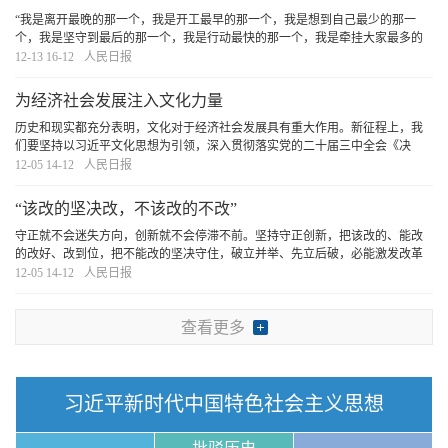
“我是离开最晚的那一个，我是开工最早的那一个，我是想到自己最少的那一
个，我是坚守到最后的那一个，我是行动最快的那一个，我是牵挂大家最多的
那一个……”搞清楚“我是谁、为了谁、依靠谁”的问题，才能永葆共产党人的本
12-13 16-12
人民日报
色。
[详细]
为经济社会发展注入文化力量
历史和现实都充分表明，文化对于经济社会发展具有重大作用。新征程上，我
们要坚持以习近平文化思想为引领，深入贯彻落实党的二十届三中全会《决
定》提出的深化文化体制机制改革的战略部署，不断提升文化的思想引领力、
12-05 14-12
人民日报
知识创造力、生产供给力、国际传播力，为经济社会
[详细]
“该改的坚决改，不该改的不改”
守正就不会迷失方向，创新就不会停滞不前。坚持守正创新，把该改的、能改
的改好、改到位，把不能改的坚决守住，破立并举、先立后破，必能激发改革
的强大活力，打开改革发展新天地。
[详细]
12-05 14-12
人民日报
查看更多
习近平新时代中国特色社会主义思想