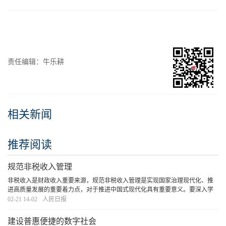
责任编辑：牛乐耕
相关新闻
推荐阅读
规范非税收入管理
非税收入是财政收入重要来源，规范非税收入管理是实现国家治理现代化、推
进高质量发展的重要着力点，对于推进中国式现代化具有重要意义。要深入学
习贯彻习近平总书记重要讲话和党的二十届三中全会精神，推动非税收入管理
02-21 14-02
人民日报
的精细化与高效化，进一步提升财政收入质量，加
[详细]
建设普惠便捷的数字社会