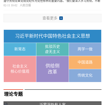
遵守贯彻党章党规党纪作为党性修养的重要内容。”我们要深入学习贯彻，不断
内化于心、外化于行、转化于效，保持干事创业的精气神，在以中国式现代化
02-11 10-02
人民日报
全面推进强国建设、民族复兴伟业的壮阔征程上
[详细]
查看更多
习近平新时代中国特色社会主义思想
批驳历史
新常态
两学一做
虚无主义
中国道路
供给侧
社会主义
核心价值观
改革
传统文化
理论专题
沂蒙深处有人家