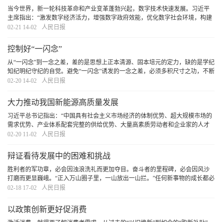
当今世界，新一轮科技革命和产业变革蓬勃兴起，数字技术快速发展。习近平
主席指出：“激发数字经济活力，增强数字政府效能，优化数字社会环境，构建
数字合作格局，筑牢数字安全屏障”。这一重要论述为我国数字社会建设指明了
02-21 14-02
人民日报
前进方向、提供了根本遵循。建设普惠便捷的
[详细]
控制好“一闪念”
从“一闪念”到一念之差，差的是思想上正本清源、固本培元的定力，缺的是学纪
知纪明纪守纪的自觉。避免“一闪念”诱发的一念之差，必须多积尺寸之功，不断
筑牢思想道德防线，在思想层面防微杜渐，筑牢“不想腐”的堤坝，不断增强廉洁
02-20 14-02
人民日报
自律意识，在明辨是非、荣辱、苦乐
[详细]
大力推动我国新能源高质量发展
习近平总书记指出：“中国具有社会主义市场经济的体制优势、超大规模市场的
需求优势、产业体系配套完整的供给优势、大量高素质劳动者和企业家的人才
优势，经济发展具备强劲的内生动力、韧性、潜力。”这深刻揭示了我国经济发
02-20 11-02
人民日报
展的广阔空间，指明了我国在新能源领域取得
[详细]
辩证看待发展中的困难和挑战
胜利者的军功章，必会因浊浪洗礼而更加夺目。奋斗者的里程碑，必会因风沙
打磨而更显巍峨。“正入万山圈子里，一山放出一山拦。”任何新事物的成长都必
然经历艰难曲折，只要始终保持迎难而上、奋勇拼搏，逢山开路、遇水架桥的
02-18 17-02
人民日报
拼劲和韧劲，我们就一定能够战胜前进中的各
[详细]
以政策创新更好促消费