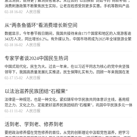
激活消费，就得更了解消费者需求。从过去的“以旧换新”到如今的“购新补贴”，
消费刺激政策不断聚焦民生实际，让老百姓感受到更多实惠。手机等数码产品
普及广、单价高、更新快，是信息时代家家户户的必需品。新政策不以“交旧”为
02-18 16-02
人民日报
前提，体现人性化设计，顺应群众期待
[详细]
从“两条鱼循环”看消费增长新空间
数据显示，今年春节假日期间，我国共接待来自175个国家和地区的入境游客逾
343万人次，同比增长6.2%。有外媒认为，中国市场将成为2025年全球旅游业繁
荣的标志性开端。一个更开放的中国张开双臂拥抱世界。不断实现更高质量的
02-18 16-02
人民日报
国内大循环和更高水平的国际循环，内有活力、
[详细]
专家学者谈2024中国民生热词
中国式现代化，民生为大。过去一年来，在以习近平同志为核心的党中央坚强
领导下，我国高质量发展扎实推进，民生保障扎实有力。回顾一年来我国在发
展中保障和改善民生的生动实践，诸多热词映入眼帘。它们不仅与百姓生活息
02-17 15-02
人民日报
息相关，更彰显着中国式现代化的民生内涵。我们
[详细]
以法治滋养民族团结“石榴果”
法律是一种规范，也是一种文化。紧扣铸牢中华民族共同体意识主线，善用规
范之力、文化之力，定能更好滋养民族团结的“石榴果”，巩固中华民族多元一体
格局，促进各民族共同实现社会主义现代化。
[详细]
02-11 11-02
人民日报
活到老、学到老、修养到老
要把政治修养摆在党性修养的首位，从党的创新理论中汲取党性滋养，把学习