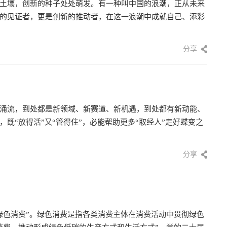
土壤，创新的种子处处萌发。有一种叫中国的浪潮，正从未来
的见证者，更是创新的推动者，在这一浪潮中成就自己、添彩
分享
涌流，到处都是新领域、新赛道、新机遇，到处都有新动能、
既“放得活”又“管得住”，必能帮助更多“取经人”走好蝶变之
分享
绿色消费”。绿色消费是指各类消费主体在消费活动中贯彻绿色