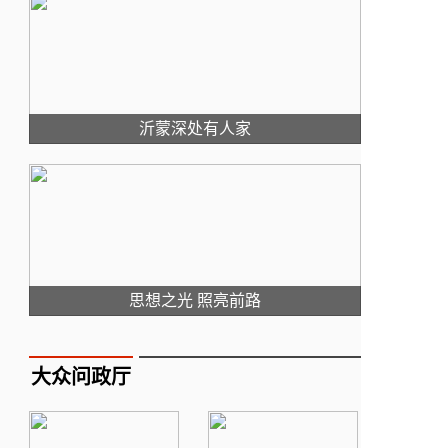
沂蒙深处有人家
思想之光 照亮前路
大众问政厅