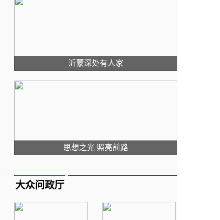
沂蒙深处有人家
思想之光 照亮前路
大众问政厅