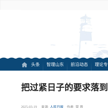
头条
智理山东
前沿动态
理论专
把过紧日子的要求落到
2025-03-19 来源:
人民日报
作者: 常 晋