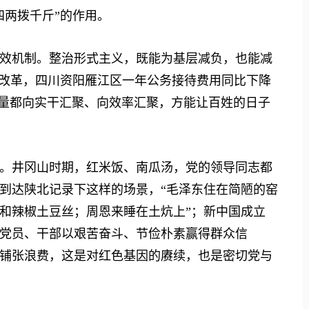
四两拨千斤”的作用。
机制。整治形式主义，既能为基层减负，也能减
”改革，四川资阳雁江区一年公务接待费用同比下降
力量都向实干汇聚、向效率汇聚，方能让百姓的日子
井冈山时期，红米饭、南瓜汤，党的领导同志都
到达陕北记录下这样的场景，“毛泽东住在简陋的窑
和辣椒土豆丝；周恩来睡在土炕上”；新中国成立
党员、干部以艰苦奋斗、节俭朴素赢得群众信
铺张浪费，这是对红色基因的赓续，也是密切党与