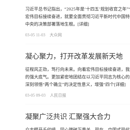
习近平总书记指出，“2025年是‘十四五’规划收官之年
宏伟目标接续奋进，就要全面贯彻习近平新时代中国特
中央的决策部署落地生根。
[详细]
03-05 11-03
大众网
凝心聚力，打开改革发展新天地
征程风正劲，笃行向未来。向着宏伟目标接续奋进，我
的强大底气。更加紧密地团结在以习近平同志为核心的
深刻领悟“两个确立”的决定性意义，增强“四个
[详细]
03-05 09-03
人民日报
凝聚广泛共识 汇聚强大合力
众志劈开千仞嶂，同心踏破万重关。现在，中国式现代