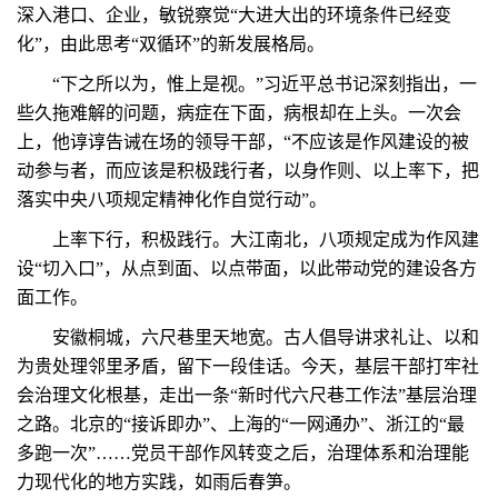
深入港口、企业，敏锐察觉“大进大出的环境条件已经变
化”，由此思考“双循环”的新发展格局。
“下之所以为，惟上是视。”习近平总书记深刻指出，一
些久拖难解的问题，病症在下面，病根却在上头。一次会
上，他谆谆告诫在场的领导干部，“不应该是作风建设的被
动参与者，而应该是积极践行者，以身作则、以上率下，把
落实中央八项规定精神化作自觉行动”。
上率下行，积极践行。大江南北，八项规定成为作风建
设“切入口”，从点到面、以点带面，以此带动党的建设各方
面工作。
安徽桐城，六尺巷里天地宽。古人倡导讲求礼让、以和
为贵处理邻里矛盾，留下一段佳话。今天，基层干部打牢社
会治理文化根基，走出一条“新时代六尺巷工作法”基层治理
之路。北京的“接诉即办”、上海的“一网通办”、浙江的“最
多跑一次”……党员干部作风转变之后，治理体系和治理能
力现代化的地方实践，如雨后春笋。