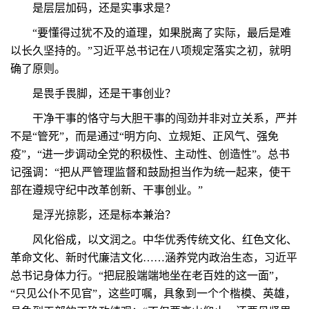
是层层加码，还是实事求是？
“要懂得过犹不及的道理，如果脱离了实际，最后是难
以长久坚持的。”习近平总书记在八项规定落实之初，就明
确了原则。
是畏手畏脚，还是干事创业？
干净干事的恪守与大胆干事的闯劲并非对立关系，严并
不是“管死”，而是通过“明方向、立规矩、正风气、强免
疫”，“进一步调动全党的积极性、主动性、创造性”。总书
记强调：“把从严管理监督和鼓励担当作为统一起来，使干
部在遵规守纪中改革创新、干事创业。”
是浮光掠影，还是标本兼治？
风化俗成，以文润之。中华优秀传统文化、红色文化、
革命文化、新时代廉洁文化……涵养党内政治生态，习近平
总书记身体力行。“把屁股端端地坐在老百姓的这一面”，
“只见公仆不见官”，这些叮嘱，具象到一个个楷模、英雄，