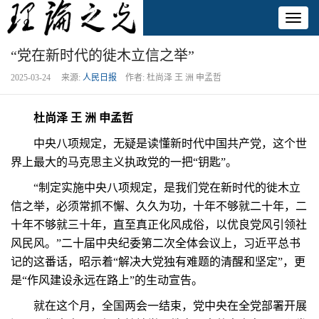
Toggl
naviga
“党在新时代的徙木立信之举”
2025-03-24 来源:
人民日报
作者: 杜尚泽 王 洲 申孟哲
杜尚泽 王 洲 申孟哲
中央八项规定，无疑是读懂新时代中国共产党，这个世
界上最大的马克思主义执政党的一把“钥匙”。
“制定实施中央八项规定，是我们党在新时代的徙木立
信之举，必须常抓不懈、久久为功，十年不够就二十年，二
十年不够就三十年，直至真正化风成俗，以优良党风引领社
风民风。”二十届中央纪委第二次全体会议上，习近平总书
记的这番话，昭示着“解决大党独有难题的清醒和坚定”，更
是“作风建设永远在路上”的生动宣告。
就在这个月，全国两会一结束，党中央在全党部署开展