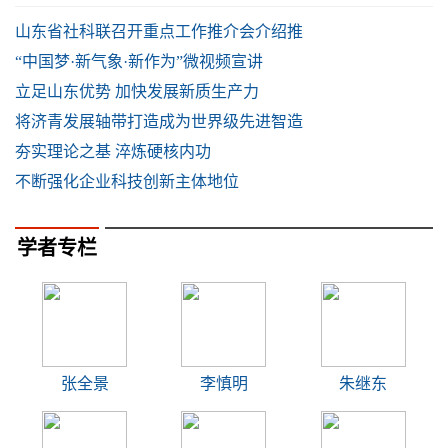
山东省社科联召开重点工作推介会介绍推
“中国梦·新气象·新作为”微视频宣讲
立足山东优势 加快发展新质生产力
将济青发展轴带打造成为世界级先进智造
夯实理论之基 淬炼硬核内功
不断强化企业科技创新主体地位
学者专栏
张全景
李慎明
朱继东