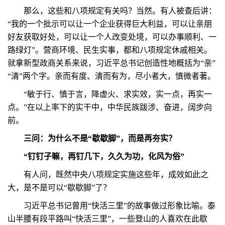
那么，这些和八项规定有关吗？当然。有人被查后讲：
“我的一个批示可以让一个企业获得巨大利益，可以让亲朋
好友获取好处，可以让一个人改变处境，可以办事顺利、一
路绿灯”。营商环境、民生实事，都和八项规定休戚相关。
就拿新型政商关系来说，习近平总书记创造性地概括为“亲”
“清”两个字。亲而有度、清而有为，尽小者大，慎微者著。
“敏于行、慎于言，降虚火、求实效，实一点，再实一
点。”在以上率下的实干中，中华民族跋涉、奋进，阔步向
前。
三问：为什么不是“歇歇脚”，而是再夯实？
“钉钉子嘛，再钉几下，久久为功，化风为俗”
有人问，既然中央八项规定实施这些年，成效如此之
大，是不是可以“歇歇脚”了？
习近平总书记曾用“快活三里”的故事做过形象比喻。泰
山半腰有段平路叫“快活三里”，一些登山的人喜欢在此歇