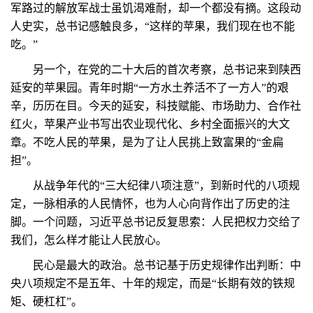
军路过的解放军战士虽饥渴难耐，却一个都没有摘。这段动
人史实，总书记感触良多，“这样的苹果，我们现在也不能
吃。”
另一个，在党的二十大后的首次考察，总书记来到陕西
延安的苹果园。青年时期“一方水土养活不了一方人”的艰
辛，历历在目。今天的延安，科技赋能、市场助力、合作社
红火，苹果产业书写出农业现代化、乡村全面振兴的大文
章。不吃人民的苹果，是为了让人民挑上致富果的“金扁
担”。
从战争年代的“三大纪律八项注意”，到新时代的八项规
定，一脉相承的人民情怀，也为人心向背作出了历史的注
脚。一个问题，习近平总书记反复思索：人民把权力交给了
我们，怎么样才能让人民放心。
民心是最大的政治。总书记基于历史规律作出判断：中
央八项规定不是五年、十年的规定，而是“长期有效的铁规
矩、硬杠杠”。