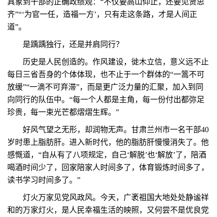
具象到干部的正确政绩观：“不仅要高山仰止，还要见贤思
齐”“‘为官一任，造福一方’，只有走这条路，才是人间正
道”。
是踽踽独行，还是并肩同行？
历史是人民创造的。作风建设，徙木立信，意义远不止
每日三省吾身的个体体现，也不止于一个群体的“一篙不可
放缓”“一滴不可弃滞”，而是更广泛力量的汇聚，加入到同
向同行的队伍中。“每一个人都是主角，每一份付出都弥足
珍贵，每一束光芒都熠熠生辉。”
好风气望之无形，却润物无声。甘肃兰州市一名干部40
岁时患上脂肪肝。进入新时代，他的脂肪肝慢慢消失了。他
感慨道，“自从有了八项规定，自己‘解脱’也‘解放’了，陪酒
喝酒时间少了，回家陪家人时间多了，体育锻炼时间多了，
读书学习时间多了。”
灯火万家见党风政风。今天，广袤祖国大地处处静谧祥
和的万家灯火，是人民幸福生活的映照，又何尝不是优良党