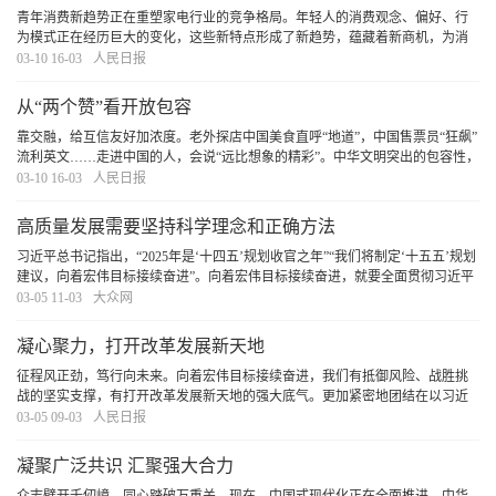
青年消费新趋势正在重塑家电行业的竞争格局。年轻人的消费观念、偏好、行
为模式正在经历巨大的变化，这些新特点形成了新趋势，蕴藏着新商机，为消
费市场带来了全新的机遇和挑战。我们相信，敏锐捕捉需求变化、聚焦细分功
03-10 16-03
人民日报
能和细分应用场景进行创新的企业，一定能开辟出
[详细]
从“两个赞”看开放包容
靠交融，给互信友好加浓度。老外探店中国美食直呼“地道”，中国售票员“狂飙”
流利英文……走进中国的人，会说“远比想象的精彩”。中华文明突出的包容性，
促使人们迈开脚步，更张开怀抱。共享代替独享，和合消解零和，对话填平鸿
03-10 16-03
人民日报
沟，中国追求的包容性发展，不仅能“
[详细]
高质量发展需要坚持科学理念和正确方法
习近平总书记指出，“2025年是‘十四五’规划收官之年”“我们将制定‘十五五’规划
建议，向着宏伟目标接续奋进”。向着宏伟目标接续奋进，就要全面贯彻习近平
新时代中国特色社会主义思想，牢记高质量发展是新时代的硬道理，确保党中
03-05 11-03
大众网
央的决策部署落地生根。
[详细]
凝心聚力，打开改革发展新天地
征程风正劲，笃行向未来。向着宏伟目标接续奋进，我们有抵御风险、战胜挑
战的坚实支撑，有打开改革发展新天地的强大底气。更加紧密地团结在以习近
平同志为核心的党中央周围，全面贯彻习近平新时代中国特色社会主义思想，
03-05 09-03
人民日报
深刻领悟“两个确立”的决定性意义，增强“四个
[详细]
凝聚广泛共识 汇聚强大合力