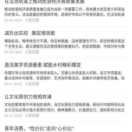
在法治轨道上推动民营经济高质量发展
推动民营经济高质量发展已成为当前一项重要工作，具有重大现实意义和深远
历史意义。法治是最好的营商环境，是维护市场公平竞争的基石。在法治轨道
上推动民营经济高质量发展，顺应了构建高水平社会主义市场经济体制的内在
03-19 14-03
人民日报
要求，是鼓励、支持、引导民营经济发展的必然选
[详细]
减负出实招 基层增效能
唯指标论、唯考核论行不通，但没有数据、没有管理也不行。抓住检察办案这
个主责主业，建立遵循司法办案规律的衡量标尺，把宏观数据、中观分析与微
观案件相结合，以科学管理推动基层减负，有助于让检察人员“增效”不“增负”。
03-19 14-03
人民日报
[详细]
激活美学资源要素 赋能乡村精彩蝶变
合理引导公共资源和市场资本投入。完善公共资金投入机制，设立专项基金，
重点支持乡村美育、非遗保护、艺术创作等活动，助推乡村美学经济发展。充
分发挥市场机制作用，吸引更多社会资金参与美学资源开发，加大乡土品牌建
03-11 10-03
人民日报
设和推广力度，突出乡土特色，提升本土品牌的美
[详细]
让文化原创力竞相奔涌
文化的繁荣离不开原创的滋养。当文化原创力竞相奔涌，新时代中国特色社会
主义文化必将以强大思想引领力、精神凝聚力、价值感召力、国际影响力屹立
于人类先进文化之林。
[详细]
03-11 10-03
人民日报
青年消费，“性价比”走向“心价比”