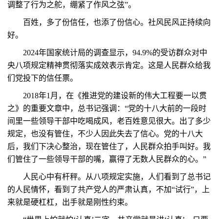
调整了行为之舵，绷紧了作风之弦”。
百姓，多了份信任，也添了份信心。社风民风正持续向
好。
2024年国家统计局的调查显示，94.9%的受访群众对中
央八项规定精神贯彻落实成效表示肯定。这是人民群众给我
们党投下的信任票。
2018年1月，在《推进党的建设新的伟大工程要一以贯
之》的重要文章中，总书记强调：“党的十八大前的一段时
间里一些领导干部中吃喝成风，老百姓意见很大。出了多少
规定，也没有管住，不少人因此失去了信心。党的十八大
后，我们下决心整治，现在管住了，人民群众拍手叫好。我
们管住了一些领导干部的嘴，赢得了无数人民群众的心。”
人民心中有杆秤。从八项规定实施，人们看到了总书记
的人民情怀，看到了共产党人的严肃认真，不加“试行”，上
来就是硬杠杠，出手就是刚性约束。