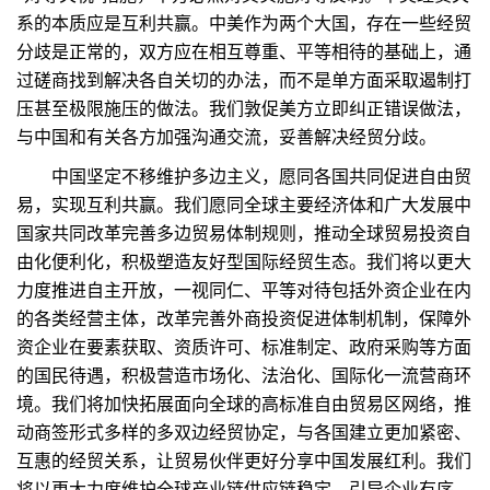
系的本质应是互利共赢。中美作为两个大国，存在一些经贸
分歧是正常的，双方应在相互尊重、平等相待的基础上，通
过磋商找到解决各自关切的办法，而不是单方面采取遏制打
压甚至极限施压的做法。我们敦促美方立即纠正错误做法，
与中国和有关各方加强沟通交流，妥善解决经贸分歧。
中国坚定不移维护多边主义，愿同各国共同促进自由贸
易，实现互利共赢。我们愿同全球主要经济体和广大发展中
国家共同改革完善多边贸易体制规则，推动全球贸易投资自
由化便利化，积极塑造友好型国际经贸生态。我们将以更大
力度推进自主开放，一视同仁、平等对待包括外资企业在内
的各类经营主体，改革完善外商投资促进体制机制，保障外
资企业在要素获取、资质许可、标准制定、政府采购等方面
的国民待遇，积极营造市场化、法治化、国际化一流营商环
境。我们将加快拓展面向全球的高标准自由贸易区网络，推
动商签形式多样的多双边经贸协定，与各国建立更加紧密、
互惠的经贸关系，让贸易伙伴更好分享中国发展红利。我们
将以更大力度维护全球产业链供应链稳定，引导企业有序