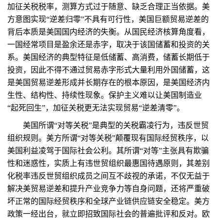
加征关税税率，测算方式过于随意、缺乏合理正当依据。美
方意图实现“逆差归零”不具有可行性，美国巨额贸易逆差的
背后本质是美国国内经济的失衡。从国民经济核算角度看，
一国经常项目是盈余还是赤字，取决于该国储蓄和投资的关
系。美国经济的典型特征是低储蓄、高消费，储蓄长期低于
投资，因此不得不通过贸易赤字形式大量利用外国储蓄，这
是美国贸易逆差形成并长期存在的根本原因，是美国经济内
生性、结构性、持续性现象。保护主义难以让美国制造业
“起死回生”，加征关税更无法实现贸易“逆差清零”。
美国所谓“对等关税”是典型的关税霸凌行为，违反世贸
组织规则。美方所谓“对等关税”颠覆现有国际经贸秩序，以
美国利益凌驾于国际社会公利。其所谓“对等”主张具有欺骗
性和迷惑性，实质上有违世贸组织最惠国待遇原则，其差别
化税率违反世贸组织成员之间互不歧视的承诺，不仅无益于
解决美贸易逆差和提升产业竞争力等自身问题，还将严重破
坏正常的国际经贸秩序和全球产业链供应链安全稳定。美方
政策一经出台，就立即招致国际社会的普遍批评和反对。欧