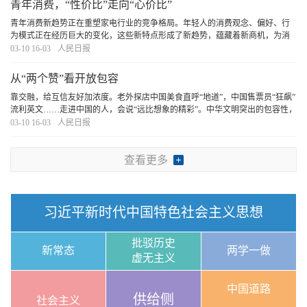
青年消费，“性价比”走向“心价比”
青年消费新趋势正在重塑家电行业的竞争格局。年轻人的消费观念、偏好、行
为模式正在经历巨大的变化，这些新特点形成了新趋势，蕴藏着新商机，为消
费市场带来了全新的机遇和挑战。我们相信，敏锐捕捉需求变化、聚焦细分功
03-10 16-03
人民日报
能和细分应用场景进行创新的企业，一定能开辟出
[详细]
从“两个赞”看开放包容
靠交融，给互信友好加浓度。老外探店中国美食直呼“地道”，中国售票员“狂飙”
流利英文……走进中国的人，会说“远比想象的精彩”。中华文明突出的包容性，
促使人们迈开脚步，更张开怀抱。共享代替独享，和合消解零和，对话填平鸿
03-10 16-03
人民日报
沟，中国追求的包容性发展，不仅能“
[详细]
查看更多
习近平新时代中国特色社会主义思想
批驳历史
新常态
两学一做
虚无主义
中国道路
供给侧
社会主义