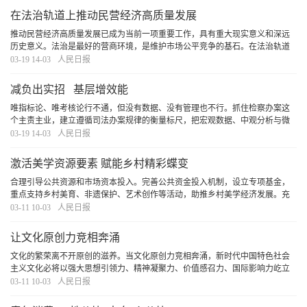
在法治轨道上推动民营经济高质量发展
推动民营经济高质量发展已成为当前一项重要工作，具有重大现实意义和深远
历史意义。法治是最好的营商环境，是维护市场公平竞争的基石。在法治轨道
上推动民营经济高质量发展，顺应了构建高水平社会主义市场经济体制的内在
03-19 14-03
人民日报
要求，是鼓励、支持、引导民营经济发展的必然选
[详细]
减负出实招 基层增效能
唯指标论、唯考核论行不通，但没有数据、没有管理也不行。抓住检察办案这
个主责主业，建立遵循司法办案规律的衡量标尺，把宏观数据、中观分析与微
观案件相结合，以科学管理推动基层减负，有助于让检察人员“增效”不“增负”。
03-19 14-03
人民日报
[详细]
激活美学资源要素 赋能乡村精彩蝶变
合理引导公共资源和市场资本投入。完善公共资金投入机制，设立专项基金，
重点支持乡村美育、非遗保护、艺术创作等活动，助推乡村美学经济发展。充
分发挥市场机制作用，吸引更多社会资金参与美学资源开发，加大乡土品牌建
03-11 10-03
人民日报
设和推广力度，突出乡土特色，提升本土品牌的美
[详细]
让文化原创力竞相奔涌
文化的繁荣离不开原创的滋养。当文化原创力竞相奔涌，新时代中国特色社会
主义文化必将以强大思想引领力、精神凝聚力、价值感召力、国际影响力屹立
于人类先进文化之林。
[详细]
03-11 10-03
人民日报