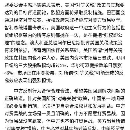
盟委员会主席冯德莱恩表示，美国“对等关税”政策与其想要
达到的目标背道而驰，欧盟方面将采取反制措施。巴西国会
通过经济对等法案，授权政府采取措施应对美方贸易壁垒。
智利总统博里奇表示，美国政府这一单边主义行为将包括世
贸组织框架内的所有原则都抛在一边，是在拥抱“强权即公
理”的理念。澳大利亚总理阿尔巴尼斯批评美国关税政策没
有逻辑依据，违背两国伙伴关系基础。美国所谓“对等关税”
政策在其国内也不得人心，美国内资本市场连日暴跌，4月4
日纽约三大股指跌幅均超过5%，华尔街恐慌指数单日暴涨
46%，市场正在用脚投票，对所谓“对等关税”可能造成的反
噬效应表现出强烈担忧。
中方反制行为合情合理合法，希望美国回到解决问题的
正确轨道。针对美国所谓“对等关税”政策，中国第一时间采
取必要反制措施，坚决捍卫自身合法权益和发展利益。中方
对贸易战的立场是一贯且明确的，中方不愿意打贸易战，因
为贸易战没有赢家，但中方也不怕打贸易战，美方出台所谓
“对等关税”措施，中方必然对其实施对等反制。中美经贸关