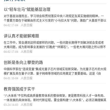
以“轻车壮马”赋能基层治理
对于基层治理而言，学习领会和贯彻落实中央八项规定及其实施细则精神，一
个重要方面在于破解由形式主义引发的“小马拉大车”问题，激励广大基层干部以
“轻车壮马”干事创业、担当作为。
[详细]
04-02 17-04
人民日报
讲认真才能破解难题
在工作中，常会遇到这样或那样的问题，一些问题长期得不到解决就会变成老
大难问题，成为影响事业发展的“拦路虎”“绊脚石”。一些老大难问题之所以得不
到解决，很大程度上是因为没有被认真对待。讲认真，是解决老大难问题的有
04-02 17-04
人民日报
力武器。
[详细]
创新是条向上攀登的路
中国科学家在“连续变量”集成光量子芯片领域实现新突破，为光量子芯片的大规
模扩展及其在量子计算、量子网络等领域的应用奠定了重要基础。这是《自
然》杂志审稿人口中的“重要里程碑”，也是突破关键技术瓶颈、实现弯道超车的
04-01 10-04
人民日报
重要一步。关键核心技术要不来、买不来、
[详细]
教育强国成于实干
“八大体系”不仅构成高质量教育体系的整体框架，更是教育科技人才一体布局、
一体发展的具体体现。新时代新征程，要全面构建“八大体系”，必须正确理解其
科学内涵和实践路径，这样才能以战略思维着眼全局、以系统思维协同各方、
03-24 14-03
人民日报
以辩证思维把握规律，奋发有为推动教育
[详细]