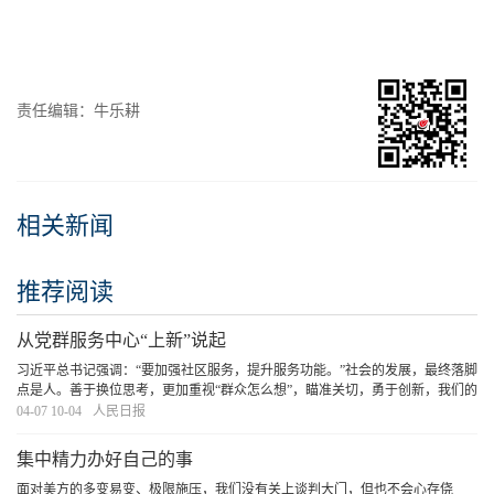
责任编辑：牛乐耕
相关新闻
推荐阅读
从党群服务中心“上新”说起
习近平总书记强调：“要加强社区服务，提升服务功能。”社会的发展，最终落脚
点是人。善于换位思考，更加重视“群众怎么想”，瞄准关切，勇于创新，我们的
治理必将更有成效，也将更有力地托举每个人的幸福。
[详细]
04-07 10-04
人民日报
集中精力办好自己的事
面对美方的多变易变、极限施压，我们没有关上谈判大门，但也不会心存侥