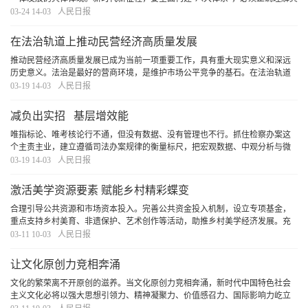
科学内涵和实践路径，这样才能以战略思维着眼全局、以系统思维协同各方、
03-24 14-03
人民日报
以辩证思维把握规律，奋发有为推动教育
[详细]
在法治轨道上推动民营经济高质量发展
推动民营经济高质量发展已成为当前一项重要工作，具有重大现实意义和深远
历史意义。法治是最好的营商环境，是维护市场公平竞争的基石。在法治轨道
上推动民营经济高质量发展，顺应了构建高水平社会主义市场经济体制的内在
03-19 14-03
人民日报
要求，是鼓励、支持、引导民营经济发展的必然选
[详细]
减负出实招 基层增效能
唯指标论、唯考核论行不通，但没有数据、没有管理也不行。抓住检察办案这
个主责主业，建立遵循司法办案规律的衡量标尺，把宏观数据、中观分析与微
观案件相结合，以科学管理推动基层减负，有助于让检察人员“增效”不“增负”。
03-19 14-03
人民日报
[详细]
激活美学资源要素 赋能乡村精彩蝶变
合理引导公共资源和市场资本投入。完善公共资金投入机制，设立专项基金，
重点支持乡村美育、非遗保护、艺术创作等活动，助推乡村美学经济发展。充
分发挥市场机制作用，吸引更多社会资金参与美学资源开发，加大乡土品牌建
03-11 10-03
人民日报
设和推广力度，突出乡土特色，提升本土品牌的美
[详细]
让文化原创力竞相奔涌
文化的繁荣离不开原创的滋养。当文化原创力竞相奔涌，新时代中国特色社会
主义文化必将以强大思想引领力、精神凝聚力、价值感召力、国际影响力屹立