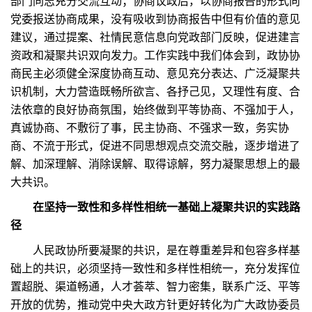
部门同志充分交流互动；协商议政后，以协商报告的形式向
党委报送协商成果，没有吸收到协商报告中但有价值的意见
建议，通过提案、社情民意信息向党政部门反映，促进建言
资政和凝聚共识双向发力。工作实践中我们体会到，政协协
商民主必须健全深度协商互动、意见充分表达、广泛凝聚共
识机制，大力营造既畅所欲言、各抒己见，又理性有度、合
法依章的良好协商氛围，始终做到平等协商、不强加于人，
真诚协商、不敷衍了事，民主协商、不强求一致，务实协
商、不流于形式，促进不同思想观点交流交融，逐步增进了
解、加深理解、消除误解、取得谅解，努力凝聚思想上的最
大共识。
在坚持一致性和多样性相统一基础上凝聚共识的实践路
径
人民政协所要凝聚的共识，是在尊重差异和包容多样基
础上的共识，必须坚持一致性和多样性相统一，充分发挥位
置超脱、渠道畅通，人才荟萃、智力密集，联系广泛、平等
开放的优势，推动党中央大政方针更好转化为广大政协委员