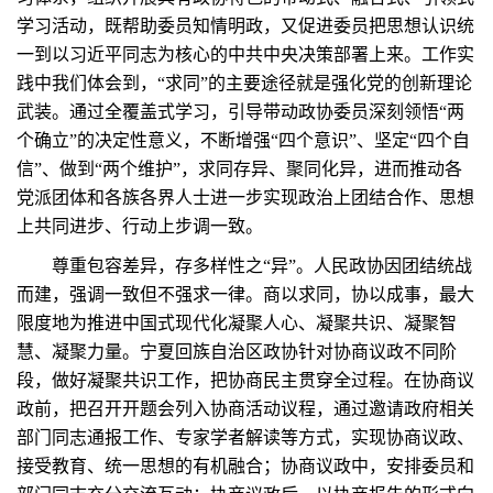
学习活动，既帮助委员知情明政，又促进委员把思想认识统
一到以习近平同志为核心的中共中央决策部署上来。工作实
践中我们体会到，“求同”的主要途径就是强化党的创新理论
武装。通过全覆盖式学习，引导带动政协委员深刻领悟“两
个确立”的决定性意义，不断增强“四个意识”、坚定“四个自
信”、做到“两个维护”，求同存异、聚同化异，进而推动各
党派团体和各族各界人士进一步实现政治上团结合作、思想
上共同进步、行动上步调一致。
尊重包容差异，存多样性之“异”。人民政协因团结统战
而建，强调一致但不强求一律。商以求同，协以成事，最大
限度地为推进中国式现代化凝聚人心、凝聚共识、凝聚智
慧、凝聚力量。宁夏回族自治区政协针对协商议政不同阶
段，做好凝聚共识工作，把协商民主贯穿全过程。在协商议
政前，把召开开题会列入协商活动议程，通过邀请政府相关
部门同志通报工作、专家学者解读等方式，实现协商议政、
接受教育、统一思想的有机融合；协商议政中，安排委员和