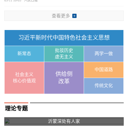
于人类先进文化之林。
[详细]
03-11 10-03
人民日报
查看更多
习近平新时代中国特色社会主义思想
批驳历史
新常态
两学一做
虚无主义
中国道路
供给侧
社会主义
核心价值观
改革
传统文化
理论专题
沂蒙深处有人家