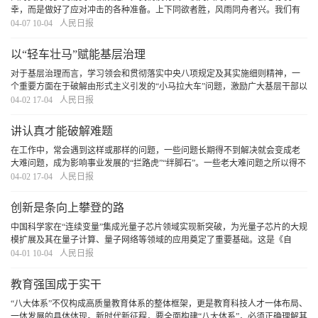
幸，而是做好了应对冲击的各种准备。上下同欲者胜，风雨同舟者兴。我们有
党中央的坚强领导，有集中力量办大事的制度优势，一定能够化危为机、行稳
04-07 10-04
人民日报
致远。正如习近平总书记所指出：“中国经济是一片
[详细]
以“轻车壮马”赋能基层治理
对于基层治理而言，学习领会和贯彻落实中央八项规定及其实施细则精神，一
个重要方面在于破解由形式主义引发的“小马拉大车”问题，激励广大基层干部以
“轻车壮马”干事创业、担当作为。
[详细]
04-02 17-04
人民日报
讲认真才能破解难题
在工作中，常会遇到这样或那样的问题，一些问题长期得不到解决就会变成老
大难问题，成为影响事业发展的“拦路虎”“绊脚石”。一些老大难问题之所以得不
到解决，很大程度上是因为没有被认真对待。讲认真，是解决老大难问题的有
04-02 17-04
人民日报
力武器。
[详细]
创新是条向上攀登的路
中国科学家在“连续变量”集成光量子芯片领域实现新突破，为光量子芯片的大规
模扩展及其在量子计算、量子网络等领域的应用奠定了重要基础。这是《自
然》杂志审稿人口中的“重要里程碑”，也是突破关键技术瓶颈、实现弯道超车的
04-01 10-04
人民日报
重要一步。关键核心技术要不来、买不来、
[详细]
教育强国成于实干
“八大体系”不仅构成高质量教育体系的整体框架，更是教育科技人才一体布局、
一体发展的具体体现。新时代新征程，要全面构建“八大体系”，必须正确理解其