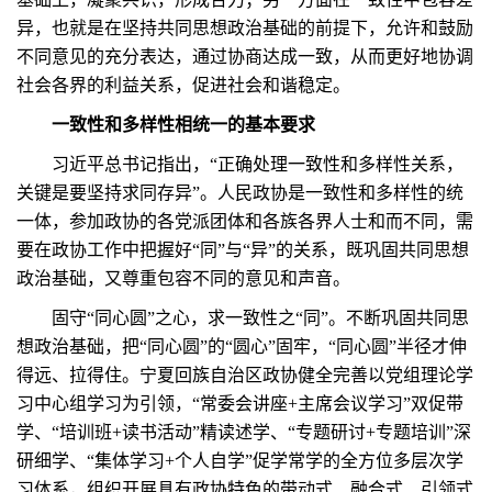
异，也就是在坚持共同思想政治基础的前提下，允许和鼓励
不同意见的充分表达，通过协商达成一致，从而更好地协调
社会各界的利益关系，促进社会和谐稳定。
一致性和多样性相统一的基本要求
习近平总书记指出，“正确处理一致性和多样性关系，
关键是要坚持求同存异”。人民政协是一致性和多样性的统
一体，参加政协的各党派团体和各族各界人士和而不同，需
要在政协工作中把握好“同”与“异”的关系，既巩固共同思想
政治基础，又尊重包容不同的意见和声音。
固守“同心圆”之心，求一致性之“同”。不断巩固共同思
想政治基础，把“同心圆”的“圆心”固牢，“同心圆”半径才伸
得远、拉得住。宁夏回族自治区政协健全完善以党组理论学
习中心组学习为引领，“常委会讲座+主席会议学习”双促带
学、“培训班+读书活动”精读述学、“专题研讨+专题培训”深
研细学、“集体学习+个人自学”促学常学的全方位多层次学
习体系，组织开展具有政协特色的带动式、融合式、引领式