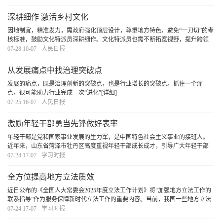
阅读中积蓄前行的力量。
[详细]
深耕细作 激活乡村文化
因地制宜，精准发力，需政府强化顶层设计，尊重地方特色，避免“一刀切”的考
核标准，鼓励文化特派员深耕细作。文化特派员也需不断拓宽视野，提升跨领
域整合能力、市场对接能力和持续创新能力，以更好地回应时代与乡土的需
07-28 10-07
人民日报
求。政府、社会与文化特派员协同发力，方能让
[详细]
从发展痛点中找治理突破点
发展的痛点，既是治理创新的突破点，也是行业增长的突破点。抓住一个痛
点，很可能助力行业完成一次“进化”
[详细]
07-25 16-07
人民日报
激励年轻干部勇当先锋做好表率
年轻干部是党和国家事业发展的生力军，是中国特色社会主义事业的接班人。
近年来，山东省菏泽市牡丹区高度重视年轻干部成长成才，引导广大年轻干部
勇担时代使命，主动投身改革发展主战场、乡村振兴第一线、服务群众最前
07-24 17-07
学习时报
沿，以先锋之姿、表率之行，奋力谱写中国式现代化
[详细]
全方位提高地方立法质效
近日公布的《全国人大常委会2025年度立法工作计划》将“加强地方立法工作的
联系指导”作为服务保障新时代立法工作的重要内容。当前，我国一些地方立法
机关进行了有益探索，形成了一些成熟且具有代表性的立法经验，对于破解当
07-24 17-07
学习时报
前地方立法面临的挑战、实现地方立法提质增
[详细]