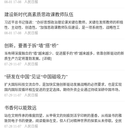
今后一个时期，要重点研究、论证和抓好推进文化大省建设的重大工程建设，
08-01 17-08
人民日报
不断增强构成浙江综合竞争力的软实力”。
[详细]
建设新时代高素质思政课教师队伍
习近平总书记强调：“办好思想政治理论课关键在教师，关键在发挥教师的积极
性、主动性、创造性。”加强思政课教师队伍建设，是一项系统性、战略性工
程，必须坚持在强化政治建设、提升专业能力、推动协同育人、健全评价体系
08-01 17-08
人民日报
上下功夫，不断提升思政课教师的思想素养、专
[详细]
创新，要善于拆“墙”搭“桥”
当有碍深度融合的“墙”越来越少、促进握手的“桥”越来越多，依靠创新驱动的新
质生产力定将蓬勃发展。
[详细]
07-29 11-07
人民日报
“研发在中国”见证“中国磁吸力”
扩大国际科技交流合作，是加快实施创新驱动发展战略的必然要求，也是实现
国内国际双循环相互促进的坚定选择。期待外资企业通过持续深耕中国市场，
更加紧密融入中国产业链，分享中国高质量发展红利，实现在中国、惠全球的
07-29 11-07
人民日报
共赢发展。
[详细]
书香何以能致远
站在文明传承的维度回望，从甲骨文的刻痕到活字印刷的墨香，从线装书的雅
致到电子书的便捷，阅读载体在变，但人们对精神世界的探索从未停歇。全民
阅读的深意，正在于让每个个体都能在文字中遇见更好的自己，让整个民族在
07-28 11-07
人民日报