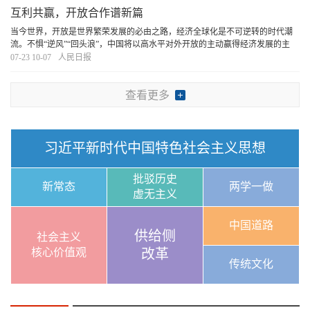
互利共赢，开放合作谱新篇
当今世界，开放是世界繁荣发展的必由之路，经济全球化是不可逆转的时代潮
流。不惧“逆风”“回头浪”，中国将以高水平对外开放的主动赢得经济发展的主
动、赢得国际竞争的主动，以中国式现代化新成就为世界发展提供新机遇。
[详
07-23 10-07
人民日报
细]
查看更多
习近平新时代中国特色社会主义思想
批驳历史
新常态
两学一做
虚无主义
中国道路
供给侧
社会主义
核心价值观
改革
传统文化