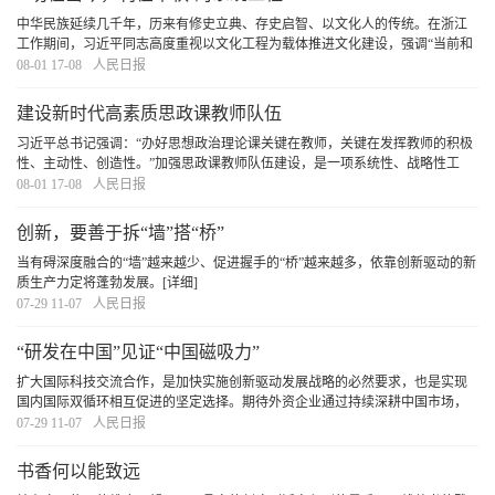
中华民族延续几千年，历来有修史立典、存史启智、以文化人的传统。在浙江
工作期间，习近平同志高度重视以文化工程为载体推进文化建设，强调“当前和
今后一个时期，要重点研究、论证和抓好推进文化大省建设的重大工程建设，
08-01 17-08
人民日报
不断增强构成浙江综合竞争力的软实力”。
[详细]
建设新时代高素质思政课教师队伍
习近平总书记强调：“办好思想政治理论课关键在教师，关键在发挥教师的积极
性、主动性、创造性。”加强思政课教师队伍建设，是一项系统性、战略性工
程，必须坚持在强化政治建设、提升专业能力、推动协同育人、健全评价体系
08-01 17-08
人民日报
上下功夫，不断提升思政课教师的思想素养、专
[详细]
创新，要善于拆“墙”搭“桥”
当有碍深度融合的“墙”越来越少、促进握手的“桥”越来越多，依靠创新驱动的新
质生产力定将蓬勃发展。
[详细]
07-29 11-07
人民日报
“研发在中国”见证“中国磁吸力”
扩大国际科技交流合作，是加快实施创新驱动发展战略的必然要求，也是实现
国内国际双循环相互促进的坚定选择。期待外资企业通过持续深耕中国市场，
更加紧密融入中国产业链，分享中国高质量发展红利，实现在中国、惠全球的
07-29 11-07
人民日报
共赢发展。
[详细]
书香何以能致远