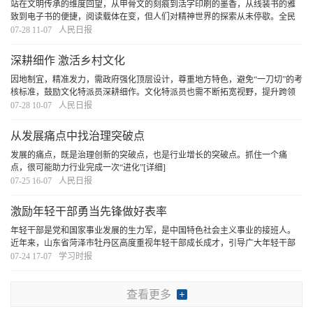
站在文明传承的维度回望，从甲骨文的刻痕到活字印刷的墨香，从线装书的雅
致到电子书的便捷，阅读载体在变，但人们对精神世界的探索从未停歇。全民
阅读的深意，正在于让每个个体都能在文字中遇见更好的自己，让整个民族在
07-28 11-07
人民日报
阅读中积蓄前行的力量。
[详细]
深耕细作 激活乡村文化
因地制宜，精准发力，需政府强化顶层设计，尊重地方特色，避免“一刀切”的考
核标准，鼓励文化特派员深耕细作。文化特派员也需不断拓宽视野，提升跨领
域整合能力、市场对接能力和持续创新能力，以更好地回应时代与乡土的需
07-28 10-07
人民日报
求。政府、社会与文化特派员协同发力，方能让
[详细]
从发展痛点中找治理突破点
发展的痛点，既是治理创新的突破点，也是行业增长的突破点。抓住一个痛
点，很可能助力行业完成一次“进化”
[详细]
07-25 16-07
人民日报
激励年轻干部勇当先锋做好表率
年轻干部是党和国家事业发展的生力军，是中国特色社会主义事业的接班人。
近年来，山东省菏泽市牡丹区高度重视年轻干部成长成才，引导广大年轻干部
勇担时代使命，主动投身改革发展主战场、乡村振兴第一线、服务群众最前
07-24 17-07
学习时报
沿，以先锋之姿、表率之行，奋力谱写中国式现代化
[详细]
查看更多