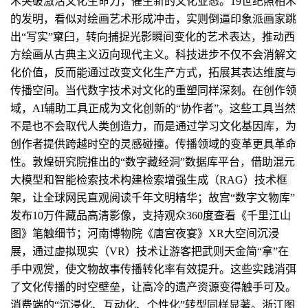
术突破激活文化生命力，催生新的文化业态。19世纪照相术
的发明，看似对绘画艺术形成冲击，实则倒逼印象派画家跳
出“写实”窠臼，转向捕捉光影瞬间变化的艺术表达，推动西
方绘画从古典主义迈向现代主义。科技进步不仅不会消解文
化价值，反而能通过改变文化生产方式，拓展其表达维度与
传播空间。当代数字技术对文化的重塑同样深刻。在创作领
域，AI辅助工具正成为文化创新的“协作者”。这些工具当然
不是也不会取代人类创造力，而是通过学习文化基因库，为
创作者提供跨越时空的灵感碰撞。传播领域的变革更具革命
性。敦煌研究院推出的“数字藏经洞”数据库平台，借助混元
大模型和智能检索技术构建检索增强生成（RAG）技术框
架，让全球网民直观阅读千年文明精华；故宫“数字文物库”
发布10万件藏品高清影像，支持观众360度查看《千里江山
图》笔触细节；河南博物院《唐宫夜宴》XR大空间沉浸
展，通过虚拟现实（VR）技术让游客把武则天金简“拿”在
手中观赏，使文物故事传播转化率有效提升。这些实践消弭
了文化传播的时空壁垒，让高冷的遗产资源变得触手可及。
消费端的“沉浸化、互动化、个性化”转型同样显著。浙江图