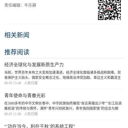
责任编辑：牛乐耕
相关新闻
推荐阅读
经济全球化与发展新质生产力
当前，世界百年未有之大变局加速演进，经济全球化面临诸多挑战和困难。贸
易保护主义抬头、国家安全概念泛化、地缘政治冲突加剧、单边主义和霸凌主
义增多，加剧了全球政治经济格局的不确定性，也直接或间接抑制了经济全球
08-05 15-08
人民日报
化进程。各国在加强双边和多边合作的同时，也在
[详细]
青年使命与青春光彩
在5000多年的中华文明长卷中，中华民族始终展现“自古英雄出少年”“长江后浪
推前浪”的传统与情怀，满怀“青年兴则民族兴，青年强则国家强”的信念与期
许。广大青年在中国式现代化建设中以奋斗姿态激扬青春，必定会奏响不负时
08-05 11-08
人民日报
代、不负人民、不负华年的青春之歌。
[详细]
“‘功在当今，利在千秋’的系统工程”