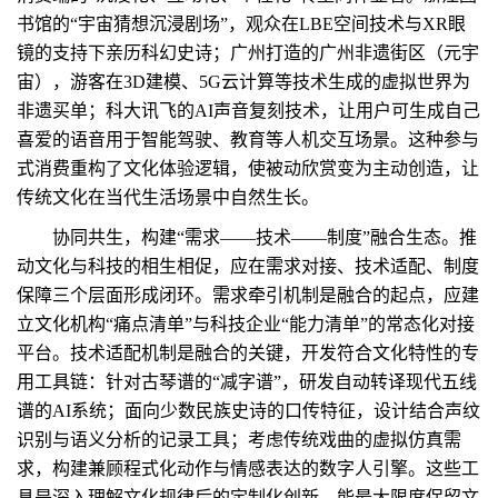
书馆的“宇宙猜想沉浸剧场”，观众在LBE空间技术与XR眼
镜的支持下亲历科幻史诗；广州打造的广州非遗街区（元宇
宙），游客在3D建模、5G云计算等技术生成的虚拟世界为
非遗买单；科大讯飞的AI声音复刻技术，让用户可生成自己
喜爱的语音用于智能驾驶、教育等人机交互场景。这种参与
式消费重构了文化体验逻辑，使被动欣赏变为主动创造，让
传统文化在当代生活场景中自然生长。
协同共生，构建“需求——技术——制度”融合生态。推
动文化与科技的相生相促，应在需求对接、技术适配、制度
保障三个层面形成闭环。需求牵引机制是融合的起点，应建
立文化机构“痛点清单”与科技企业“能力清单”的常态化对接
平台。技术适配机制是融合的关键，开发符合文化特性的专
用工具链：针对古琴谱的“减字谱”，研发自动转译现代五线
谱的AI系统；面向少数民族史诗的口传特征，设计结合声纹
识别与语义分析的记录工具；考虑传统戏曲的虚拟仿真需
求，构建兼顾程式化动作与情感表达的数字人引擎。这些工
具是深入理解文化规律后的定制化创新，能最大限度保留文