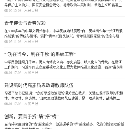
当前，世界百年未有之大变局加速演进，经济全球化面临诸多挑战和困难。贸
易保护主义抬头、国家安全概念泛化、地缘政治冲突加剧、单边主义和霸凌主
义增多，加剧了全球政治经济格局的不确定性，也直接或间接抑制了经济全球
08-05 15-08
人民日报
化进程。各国在加强双边和多边合作的同时，也在
[详细]
青年使命与青春光彩
在5000多年的中华文明长卷中，中华民族始终展现“自古英雄出少年”“长江后浪
推前浪”的传统与情怀，满怀“青年兴则民族兴，青年强则国家强”的信念与期
许。广大青年在中国式现代化建设中以奋斗姿态激扬青春，必定会奏响不负时
08-05 11-08
人民日报
代、不负人民、不负华年的青春之歌。
[详细]
“‘功在当今，利在千秋’的系统工程”
中华民族延续几千年，历来有修史立典、存史启智、以文化人的传统。在浙江
工作期间，习近平同志高度重视以文化工程为载体推进文化建设，强调“当前和
今后一个时期，要重点研究、论证和抓好推进文化大省建设的重大工程建设，
08-01 17-08
人民日报
不断增强构成浙江综合竞争力的软实力”。
[详细]
建设新时代高素质思政课教师队伍
习近平总书记强调：“办好思想政治理论课关键在教师，关键在发挥教师的积极
性、主动性、创造性。”加强思政课教师队伍建设，是一项系统性、战略性工
程，必须坚持在强化政治建设、提升专业能力、推动协同育人、健全评价体系
08-01 17-08
人民日报
上下功夫，不断提升思政课教师的思想素养、专
[详细]
创新，要善于拆“墙”搭“桥”
当有碍深度融合的“墙”越来越少、促进握手的“桥”越来越多，依靠创新驱动的新