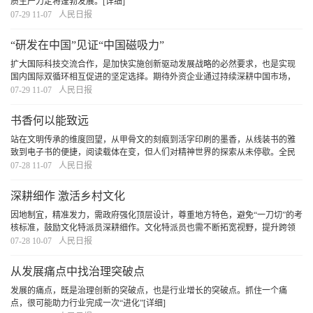
质生产力定将蓬勃发展。
[详细]
07-29 11-07
人民日报
“研发在中国”见证“中国磁吸力”
扩大国际科技交流合作，是加快实施创新驱动发展战略的必然要求，也是实现
国内国际双循环相互促进的坚定选择。期待外资企业通过持续深耕中国市场，
更加紧密融入中国产业链，分享中国高质量发展红利，实现在中国、惠全球的
07-29 11-07
人民日报
共赢发展。
[详细]
书香何以能致远
站在文明传承的维度回望，从甲骨文的刻痕到活字印刷的墨香，从线装书的雅
致到电子书的便捷，阅读载体在变，但人们对精神世界的探索从未停歇。全民
阅读的深意，正在于让每个个体都能在文字中遇见更好的自己，让整个民族在
07-28 11-07
人民日报
阅读中积蓄前行的力量。
[详细]
深耕细作 激活乡村文化
因地制宜，精准发力，需政府强化顶层设计，尊重地方特色，避免“一刀切”的考
核标准，鼓励文化特派员深耕细作。文化特派员也需不断拓宽视野，提升跨领
域整合能力、市场对接能力和持续创新能力，以更好地回应时代与乡土的需
07-28 10-07
人民日报
求。政府、社会与文化特派员协同发力，方能让
[详细]
从发展痛点中找治理突破点
发展的痛点，既是治理创新的突破点，也是行业增长的突破点。抓住一个痛
点，很可能助力行业完成一次“进化”
[详细]