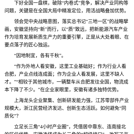
下好全国一盘棋，破除“内卷式”竞争，解决产业同构等
问题，关键是在全国大局中精准定位，用活战略叠加优势。
领会党中央战略意图，落实总书记“三地一区”的战略擘
画，安徽坚持向“新”而行，以“质”致远，把新能源汽车产业
作为培育发展新质生产力的重要引擎，正是从大处着眼、在
要点落子的匠心独运。
“因地制宜，各有千秋”。
“作为外地人看安徽，这里工业基础好；作为行业人看
合肥，产业点线连成面；作为企业人看发展，这里不缺人
才。”“相较于其他城市，一辆整车从合肥发往全国，物流成
本下降了不少。”在企业家眼里，安徽有诸多独特优势。
上海龙头企业聚集、创新研发能力强，江苏零部件产业
规模大，浙江民营经济发达、创新生态活跃。如何避免“同
质化”？
立足长三角“4小时产业圈”，凭借居中靠东、连南接北