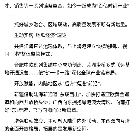
才、销售等一系列链条整合，如今一跃成为“百亿时尚产业”
……
抓好城乡融合、区域联动，高质量发展不断有新增量。
生动实践“地瓜经济”理论——
共建江海直达运输体系，与上海港建立“联动接卸、视
同一港”整体监管模式；
合肥中欧班列集结中心成功创建、芜湖塔桥多式联运基
地开通运营……依托“一带一路”深化全球产业链布局。
开放赋能，内陆地区从“后方”挺进“前沿”。
新疆借助陆海新通道“东联西出”，加快打造亚欧黄金通
道和向西开放桥头堡；广西向东拥抱粤港澳大湾区、向南打
好“东盟”牌，书写向海而兴新篇章。
增强联动效应，主动融入陆海内外联动、东西双向互济
的全面开放格局，拓展的是发展新空间。