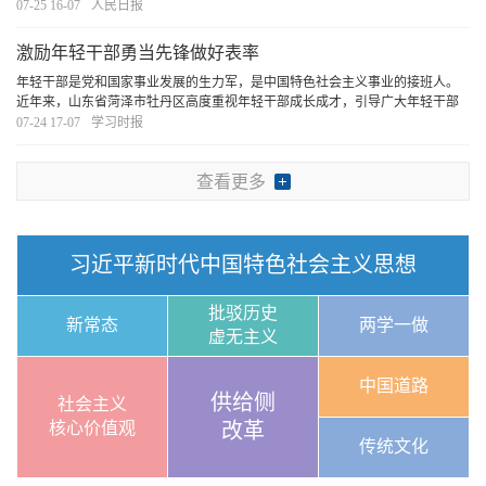
07-25 16-07
人民日报
激励年轻干部勇当先锋做好表率
年轻干部是党和国家事业发展的生力军，是中国特色社会主义事业的接班人。
近年来，山东省菏泽市牡丹区高度重视年轻干部成长成才，引导广大年轻干部
勇担时代使命，主动投身改革发展主战场、乡村振兴第一线、服务群众最前
07-24 17-07
学习时报
沿，以先锋之姿、表率之行，奋力谱写中国式现代化
[详细]
查看更多
习近平新时代中国特色社会主义思想
批驳历史
新常态
两学一做
虚无主义
中国道路
供给侧
社会主义
核心价值观
改革
传统文化