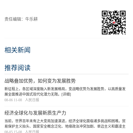
责任编辑：牛乐耕
相关新闻
推荐阅读
战略叠加优势，如何变为发展胜势
新征程上，各区域深度融入新发展格局，变战略优势为发展胜势，以高质量发
展全面推进中国式现代化潜力无限。
[详细]
08-06 11-08
人民日报
经济全球化与发展新质生产力
当前，世界百年未有之大变局加速演进，经济全球化面临诸多挑战和困难。贸
易保护主义抬头、国家安全概念泛化、地缘政治冲突加剧、单边主义和霸凌主
义增多，加剧了全球政治经济格局的不确定性，也直接或间接抑制了经济全球
08-05 15-08
人民日报