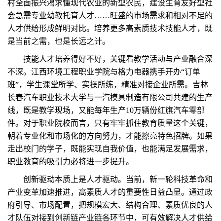
村全面振兴渴求懂现代农业的新型农民，建设生育友好型社
会急需专业幼教托育人才……旺盛的市场需求和相对不足的
人才供给形成鲜明对比。培养更多高素质技术技能人才，既
是当前之需，也是长远之计。
技能人才培养得好不好，关键看教学活动与产业融合深
不深。江西环境工程职业学院与格力电器携手开办“订单
班”，学生课堂所学、实操所练，精准对接企业所需。吉林
长春汽车职业技术大学与一汽模具制造有限公司共建的生产
线，既是教学现场，又能每年生产10万辆份红旗汽车零部
件。对于职业院校而言，只有牢牢抓住教育质量这个关键，
朝着专业化和市场化的方向努力，才能擦亮特色招牌。如果
走出校门的学子，既能实现自我价值，也能满足发展需求，
职业教育的吸引力必将进一步提升。
创新驱动本质上是人才驱动。当前，新一轮科技革命和
产业变革加速推进，高素质人才的重要性日益凸显。通过政
府引导、市场配置，把规模宏大、结构合理、素质优良的人
才队伍对接到创新链产业链各环节中，可有效解决人才供给