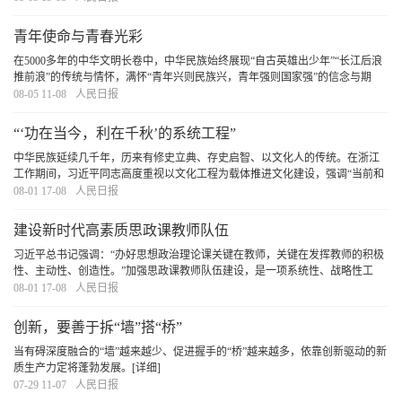
化进程。各国在加强双边和多边合作的同时，也在
[详细]
青年使命与青春光彩
在5000多年的中华文明长卷中，中华民族始终展现“自古英雄出少年”“长江后浪
推前浪”的传统与情怀，满怀“青年兴则民族兴，青年强则国家强”的信念与期
许。广大青年在中国式现代化建设中以奋斗姿态激扬青春，必定会奏响不负时
08-05 11-08
人民日报
代、不负人民、不负华年的青春之歌。
[详细]
“‘功在当今，利在千秋’的系统工程”
中华民族延续几千年，历来有修史立典、存史启智、以文化人的传统。在浙江
工作期间，习近平同志高度重视以文化工程为载体推进文化建设，强调“当前和
今后一个时期，要重点研究、论证和抓好推进文化大省建设的重大工程建设，
08-01 17-08
人民日报
不断增强构成浙江综合竞争力的软实力”。
[详细]
建设新时代高素质思政课教师队伍
习近平总书记强调：“办好思想政治理论课关键在教师，关键在发挥教师的积极
性、主动性、创造性。”加强思政课教师队伍建设，是一项系统性、战略性工
程，必须坚持在强化政治建设、提升专业能力、推动协同育人、健全评价体系
08-01 17-08
人民日报
上下功夫，不断提升思政课教师的思想素养、专
[详细]
创新，要善于拆“墙”搭“桥”
当有碍深度融合的“墙”越来越少、促进握手的“桥”越来越多，依靠创新驱动的新
质生产力定将蓬勃发展。
[详细]
07-29 11-07
人民日报