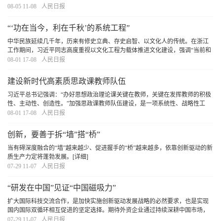
许。广大青年在中国式现代化建设中以奋斗姿态激扬青春，必定会奏响不负时
08-05 11-08
人民日报
代、不负人民、不负华年的青春之歌。
[详细]
“‘功在当今，利在千秋’的系统工程”
中华民族延续几千年，历来有修史立典、存史启智、以文化人的传统。在浙江
工作期间，习近平同志高度重视以文化工程为载体推进文化建设，强调“当前和
今后一个时期，要重点研究、论证和抓好推进文化大省建设的重大工程建设，
08-01 17-08
人民日报
不断增强构成浙江综合竞争力的软实力”。
[详细]
建设新时代高素质思政课教师队伍
习近平总书记强调：“办好思想政治理论课关键在教师，关键在发挥教师的积极
性、主动性、创造性。”加强思政课教师队伍建设，是一项系统性、战略性工
程，必须坚持在强化政治建设、提升专业能力、推动协同育人、健全评价体系
08-01 17-08
人民日报
上下功夫，不断提升思政课教师的思想素养、专
[详细]
创新，要善于拆“墙”搭“桥”
当有碍深度融合的“墙”越来越少、促进握手的“桥”越来越多，依靠创新驱动的新
质生产力定将蓬勃发展。
[详细]
07-29 11-07
人民日报
“研发在中国”见证“中国磁吸力”
扩大国际科技交流合作，是加快实施创新驱动发展战略的必然要求，也是实现
国内国际双循环相互促进的坚定选择。期待外资企业通过持续深耕中国市场，
更加紧密融入中国产业链，分享中国高质量发展红利，实现在中国、惠全球的
07-29 11-07
人民日报