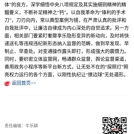
体”的良方，深学细悟中央八项规定及其实施细则精神的精
髓要义，不断补足精神之“钙”。以自我革命为“锋利的手术
刀”，刀刃向内，常以典型案例为镜，在严肃认真的批评和
自我批评中，让廉洁自律成为内心深处的自觉追求。另一方
面，相关部门要紧盯奢靡享乐隐形变异的新动向，及时将快
递送礼等违规违纪新形态纳入监督的范畴，做到早发现、早
制止、早查处。对变通操作露头即打，形成强大的震慑力。
同时，要织密立体监督网，畅通群众监督、舆论监督渠道，
善用政务小程序等新平台新方式，让无处不在的“探照灯”照
亮权力运行的各个方面，以刚性执纪让“擦边球”无处遁形。
返回首页>>
责任编辑：牛乐耕