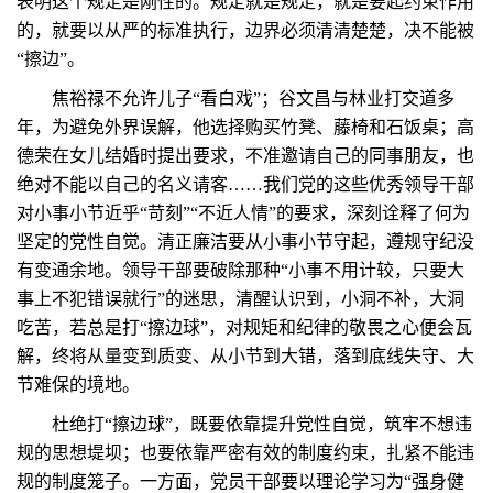
表明这个规定是刚性的。规定就是规定，就是要起约束作用
的，就要以从严的标准执行，边界必须清清楚楚，决不能被
“擦边”。
焦裕禄不允许儿子“看白戏”；谷文昌与林业打交道多
年，为避免外界误解，他选择购买竹凳、藤椅和石饭桌；高
德荣在女儿结婚时提出要求，不准邀请自己的同事朋友，也
绝对不能以自己的名义请客……我们党的这些优秀领导干部
对小事小节近乎“苛刻”“不近人情”的要求，深刻诠释了何为
坚定的党性自觉。清正廉洁要从小事小节守起，遵规守纪没
有变通余地。领导干部要破除那种“小事不用计较，只要大
事上不犯错误就行”的迷思，清醒认识到，小洞不补，大洞
吃苦，若总是打“擦边球”，对规矩和纪律的敬畏之心便会瓦
解，终将从量变到质变、从小节到大错，落到底线失守、大
节难保的境地。
杜绝打“擦边球”，既要依靠提升党性自觉，筑牢不想违
规的思想堤坝；也要依靠严密有效的制度约束，扎紧不能违
规的制度笼子。一方面，党员干部要以理论学习为“强身健