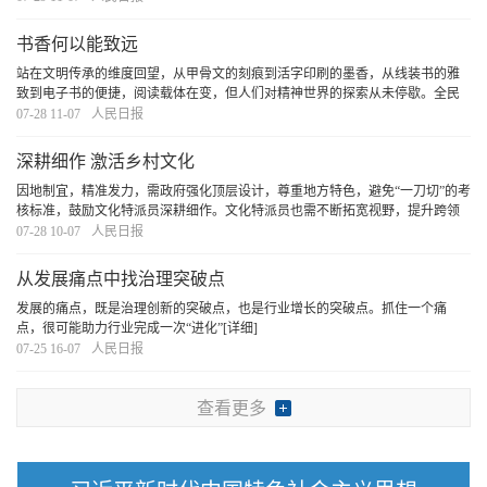
共赢发展。
[详细]
书香何以能致远
站在文明传承的维度回望，从甲骨文的刻痕到活字印刷的墨香，从线装书的雅
致到电子书的便捷，阅读载体在变，但人们对精神世界的探索从未停歇。全民
阅读的深意，正在于让每个个体都能在文字中遇见更好的自己，让整个民族在
07-28 11-07
人民日报
阅读中积蓄前行的力量。
[详细]
深耕细作 激活乡村文化
因地制宜，精准发力，需政府强化顶层设计，尊重地方特色，避免“一刀切”的考
核标准，鼓励文化特派员深耕细作。文化特派员也需不断拓宽视野，提升跨领
域整合能力、市场对接能力和持续创新能力，以更好地回应时代与乡土的需
07-28 10-07
人民日报
求。政府、社会与文化特派员协同发力，方能让
[详细]
从发展痛点中找治理突破点
发展的痛点，既是治理创新的突破点，也是行业增长的突破点。抓住一个痛
点，很可能助力行业完成一次“进化”
[详细]
07-25 16-07
人民日报
查看更多