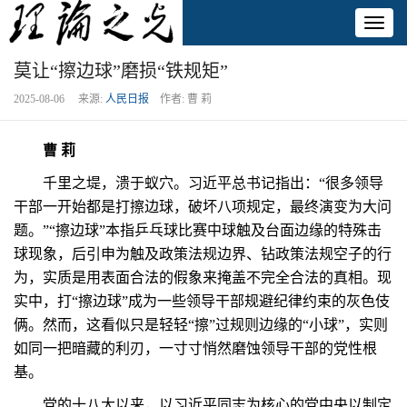
Toggl
naviga
莫让“擦边球”磨损“铁规矩”
2025-08-06 来源:
人民日报
作者: 曹 莉
曹 莉
千里之堤，溃于蚁穴。习近平总书记指出：“很多领导
干部一开始都是打擦边球，破坏八项规定，最终演变为大问
题。”“擦边球”本指乒乓球比赛中球触及台面边缘的特殊击
球现象，后引申为触及政策法规边界、钻政策法规空子的行
为，实质是用表面合法的假象来掩盖不完全合法的真相。现
实中，打“擦边球”成为一些领导干部规避纪律约束的灰色伎
俩。然而，这看似只是轻轻“擦”过规则边缘的“小球”，实则
如同一把暗藏的利刃，一寸寸悄然磨蚀领导干部的党性根
基。
党的十八大以来，以习近平同志为核心的党中央以制定