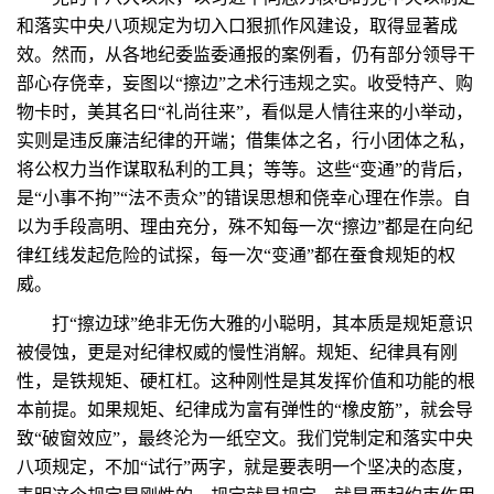
和落实中央八项规定为切入口狠抓作风建设，取得显著成
效。然而，从各地纪委监委通报的案例看，仍有部分领导干
部心存侥幸，妄图以“擦边”之术行违规之实。收受特产、购
物卡时，美其名曰“礼尚往来”，看似是人情往来的小举动，
实则是违反廉洁纪律的开端；借集体之名，行小团体之私，
将公权力当作谋取私利的工具；等等。这些“变通”的背后，
是“小事不拘”“法不责众”的错误思想和侥幸心理在作祟。自
以为手段高明、理由充分，殊不知每一次“擦边”都是在向纪
律红线发起危险的试探，每一次“变通”都在蚕食规矩的权
威。
打“擦边球”绝非无伤大雅的小聪明，其本质是规矩意识
被侵蚀，更是对纪律权威的慢性消解。规矩、纪律具有刚
性，是铁规矩、硬杠杠。这种刚性是其发挥价值和功能的根
本前提。如果规矩、纪律成为富有弹性的“橡皮筋”，就会导
致“破窗效应”，最终沦为一纸空文。我们党制定和落实中央
八项规定，不加“试行”两字，就是要表明一个坚决的态度，