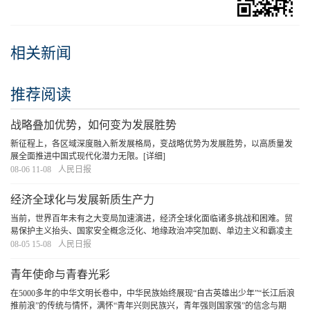
相关新闻
推荐阅读
战略叠加优势，如何变为发展胜势
新征程上，各区域深度融入新发展格局，变战略优势为发展胜势，以高质量发
展全面推进中国式现代化潜力无限。
[详细]
08-06 11-08
人民日报
经济全球化与发展新质生产力
当前，世界百年未有之大变局加速演进，经济全球化面临诸多挑战和困难。贸
易保护主义抬头、国家安全概念泛化、地缘政治冲突加剧、单边主义和霸凌主
义增多，加剧了全球政治经济格局的不确定性，也直接或间接抑制了经济全球
08-05 15-08
人民日报
化进程。各国在加强双边和多边合作的同时，也在
[详细]
青年使命与青春光彩
在5000多年的中华文明长卷中，中华民族始终展现“自古英雄出少年”“长江后浪
推前浪”的传统与情怀，满怀“青年兴则民族兴，青年强则国家强”的信念与期