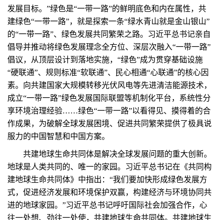
发展目标。”绿色是“一带一路”的鲜明底色和内在属性，共
建绿色“一带一路”，就是探索一条“绿水青山就是金山银山”
的“一带一路”、绿色发展共同繁荣之路。习近平总书记亲自
倡导并推动将绿色发展理念全方位、深层次融入“一带一路”
倡议，从顶层设计到落地实施，“绿色”成为贯穿基础设施
“硬联通”、规则标准“软联通”、民心相通“心联通”的核心因
素。向共建国家大规模转移光伏风电等先进清洁能源技术，
成立“一带一路”绿色发展国际联盟等机制化平台，系统性分
享环境治理经验……绿色“一带一路”以看得见、摸得着的合
作成果，为破解全球发展困境、促进共同繁荣提供了极具说
服力的中国智慧和中国方案。
共建地球生命共同体是解决全球发展问题的重大创新。
地球是人类共同的、唯一的家园。习近平总书记在《共同构
建地球生命共同体》中指出：“我们要加快形成绿色发展方
式，促进经济发展和环境保护双赢，构建经济与环境协同共
进的地球家园。”习近平总书记呼吁国际社会加强合作，心
往一处想、劲往一处使，共建地球生命共同体。共建地球生