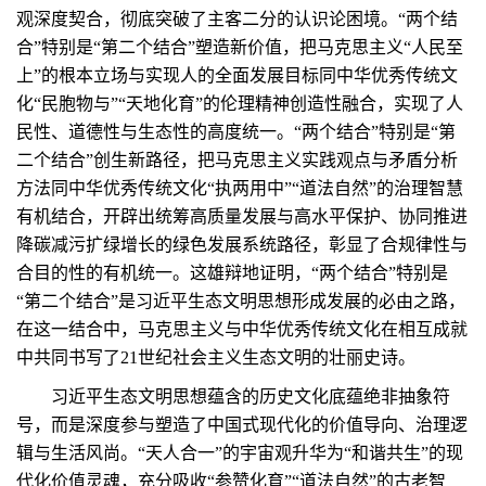
观深度契合，彻底突破了主客二分的认识论困境。“两个结
合”特别是“第二个结合”塑造新价值，把马克思主义“人民至
上”的根本立场与实现人的全面发展目标同中华优秀传统文
化“民胞物与”“天地化育”的伦理精神创造性融合，实现了人
民性、道德性与生态性的高度统一。“两个结合”特别是“第
二个结合”创生新路径，把马克思主义实践观点与矛盾分析
方法同中华优秀传统文化“执两用中”“道法自然”的治理智慧
有机结合，开辟出统筹高质量发展与高水平保护、协同推进
降碳减污扩绿增长的绿色发展系统路径，彰显了合规律性与
合目的性的有机统一。这雄辩地证明，“两个结合”特别是
“第二个结合”是习近平生态文明思想形成发展的必由之路，
在这一结合中，马克思主义与中华优秀传统文化在相互成就
中共同书写了21世纪社会主义生态文明的壮丽史诗。
习近平生态文明思想蕴含的历史文化底蕴绝非抽象符
号，而是深度参与塑造了中国式现代化的价值导向、治理逻
辑与生活风尚。“天人合一”的宇宙观升华为“和谐共生”的现
代化价值灵魂，充分吸收“参赞化育”“道法自然”的古老智