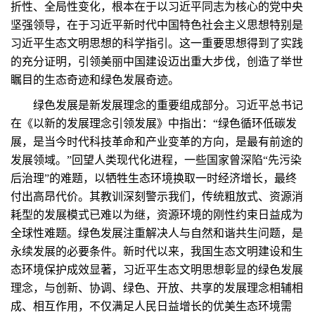
折性、全局性变化，根本在于以习近平同志为核心的党中央
坚强领导，在于习近平新时代中国特色社会主义思想特别是
习近平生态文明思想的科学指引。这一重要思想得到了实践
的充分证明，引领美丽中国建设迈出重大步伐，创造了举世
瞩目的生态奇迹和绿色发展奇迹。
绿色发展是新发展理念的重要组成部分。习近平总书记
在《以新的发展理念引领发展》中指出：“绿色循环低碳发
展，是当今时代科技革命和产业变革的方向，是最有前途的
发展领域。”回望人类现代化进程，一些国家曾深陷“先污染
后治理”的难题，以牺牲生态环境换取一时经济增长，最终
付出高昂代价。其教训深刻警示我们，传统粗放式、资源消
耗型的发展模式已难以为继，资源环境的刚性约束日益成为
全球性难题。绿色发展注重解决人与自然和谐共生问题，是
永续发展的必要条件。新时代以来，我国生态文明建设和生
态环境保护成效显著，习近平生态文明思想彰显的绿色发展
理念，与创新、协调、绿色、开放、共享的发展理念相辅相
成、相互作用，不仅满足人民日益增长的优美生态环境需