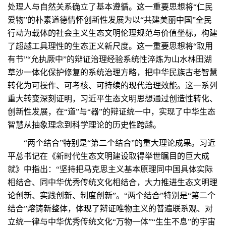
处理人与自然关系确立了基本遵循。这一重要思想将“仁民
爱物”的朴素道德情怀创新性发展为以“共建美丽中国”全民
行动为载体的社会主义生态文明伦理规范与价值坐标，构建
了超越工具理性的生态正义新尺度。这一重要思想将“取用
有节”“允执厥中”的辩证治理经验系统性淬炼为山水林田湖
草沙一体化保护修复的系统治理方略，把中华民族古老智慧
转化为可操作、可考核、可持续的现代治理效能。这一系列
重大转变深刻证明，习近平生态文明思想通过创造性转化、
创新性发展，在“道”与“器”的辩证统一中，实现了中华生态
智慧从抽象理念到科学理论的历史性跨越。
“两个结合”特别是“第二个结合”的重大理论成果。习近
平总书记在《新时代生态文明建设取得举世瞩目的巨大成
就》中指出：“坚持把马克思主义基本原理同中国具体实际
相结合、同中华优秀传统文化相结合，大力推进生态文明理
论创新、实践创新、制度创新”。“两个结合”特别是“第二个
结合”熔铸新整体，体现了辩证唯物主义的普遍联系观、对
立统一律与中华优秀传统文化“万物一体”“生生不息”的宇宙