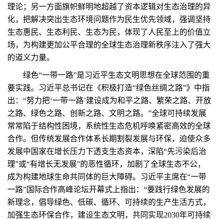
理论；另一方面旗帜鲜明地超越了资本逻辑对生态治理的异
化，把解决突出生态环境问题作为民生优先领域，强调坚持
生态惠民、生态利民、生态为民，体现了人民至上的价值立
场，为构建更加公平合理的全球生态治理新秩序注入了强大
的道义力量。
绿色“一带一路”是习近平生态文明思想在全球范围的重
要实践。习近平总书记在《积极打造“绿色丝绸之路”》中指
出：“努力把‘一带一路’建设成为和平之路、繁荣之路、开放
之路、绿色之路、创新之路、文明之路。”全球可持续发展
常常陷于结构性困境，系统性生态危机呼唤紧密高效的全球
合作。但传统发展合作体系长期割裂发展与环保，迫使众多
发展中国家在增长压力下透支生态资本，深陷“先污染后治
理”或“有增长无发展”的恶性循环，加剧了全球生态不公，
成为构建地球生命共同体的巨大障碍。习近平主席在“一带
一路”国际合作高峰论坛开幕式上指出：“要践行绿色发展的
新理念，倡导绿色、低碳、循环、可持续的生产生活方式，
加强生态环保合作，建设生态文明，共同实现2030年可持续