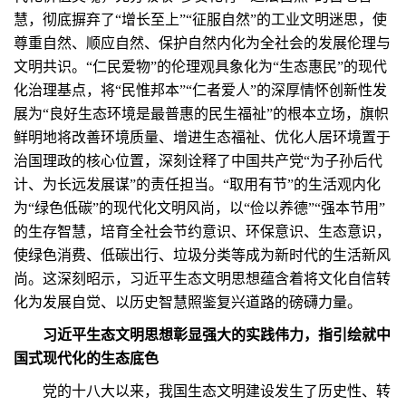
慧，彻底摒弃了“增长至上”“征服自然”的工业文明迷思，使
尊重自然、顺应自然、保护自然内化为全社会的发展伦理与
文明共识。“仁民爱物”的伦理观具象化为“生态惠民”的现代
化治理基点，将“民惟邦本”“仁者爱人”的深厚情怀创新性发
展为“良好生态环境是最普惠的民生福祉”的根本立场，旗帜
鲜明地将改善环境质量、增进生态福祉、优化人居环境置于
治国理政的核心位置，深刻诠释了中国共产党“为子孙后代
计、为长远发展谋”的责任担当。“取用有节”的生活观内化
为“绿色低碳”的现代化文明风尚，以“俭以养德”“强本节用”
的生存智慧，培育全社会节约意识、环保意识、生态意识，
使绿色消费、低碳出行、垃圾分类等成为新时代的生活新风
尚。这深刻昭示，习近平生态文明思想蕴含着将文化自信转
化为发展自觉、以历史智慧照鉴复兴道路的磅礴力量。
习近平生态文明思想彰显强大的实践伟力，指引绘就中
国式现代化的生态底色
党的十八大以来，我国生态文明建设发生了历史性、转