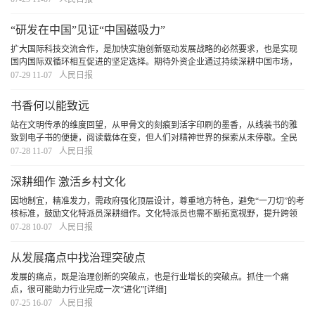
“研发在中国”见证“中国磁吸力”
扩大国际科技交流合作，是加快实施创新驱动发展战略的必然要求，也是实现
国内国际双循环相互促进的坚定选择。期待外资企业通过持续深耕中国市场，
更加紧密融入中国产业链，分享中国高质量发展红利，实现在中国、惠全球的
07-29 11-07
人民日报
共赢发展。
[详细]
书香何以能致远
站在文明传承的维度回望，从甲骨文的刻痕到活字印刷的墨香，从线装书的雅
致到电子书的便捷，阅读载体在变，但人们对精神世界的探索从未停歇。全民
阅读的深意，正在于让每个个体都能在文字中遇见更好的自己，让整个民族在
07-28 11-07
人民日报
阅读中积蓄前行的力量。
[详细]
深耕细作 激活乡村文化
因地制宜，精准发力，需政府强化顶层设计，尊重地方特色，避免“一刀切”的考
核标准，鼓励文化特派员深耕细作。文化特派员也需不断拓宽视野，提升跨领
域整合能力、市场对接能力和持续创新能力，以更好地回应时代与乡土的需
07-28 10-07
人民日报
求。政府、社会与文化特派员协同发力，方能让
[详细]
从发展痛点中找治理突破点
发展的痛点，既是治理创新的突破点，也是行业增长的突破点。抓住一个痛
点，很可能助力行业完成一次“进化”
[详细]
07-25 16-07
人民日报