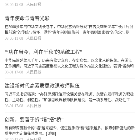
义增多，加剧了全球政治经济格局的不确定性，也直接或间接抑制了经济全球
08-05 15-08
人民日报
化进程。各国在加强双边和多边合作的同时，也在
[详细]
青年使命与青春光彩
在5000多年的中华文明长卷中，中华民族始终展现“自古英雄出少年”“长江后浪
推前浪”的传统与情怀，满怀“青年兴则民族兴，青年强则国家强”的信念与期
许。广大青年在中国式现代化建设中以奋斗姿态激扬青春，必定会奏响不负时
08-05 11-08
人民日报
代、不负人民、不负华年的青春之歌。
[详细]
“‘功在当今，利在千秋’的系统工程”
中华民族延续几千年，历来有修史立典、存史启智、以文化人的传统。在浙江
工作期间，习近平同志高度重视以文化工程为载体推进文化建设，强调“当前和
今后一个时期，要重点研究、论证和抓好推进文化大省建设的重大工程建设，
08-01 17-08
人民日报
不断增强构成浙江综合竞争力的软实力”。
[详细]
建设新时代高素质思政课教师队伍
习近平总书记强调：“办好思想政治理论课关键在教师，关键在发挥教师的积极
性、主动性、创造性。”加强思政课教师队伍建设，是一项系统性、战略性工
程，必须坚持在强化政治建设、提升专业能力、推动协同育人、健全评价体系
08-01 17-08
人民日报
上下功夫，不断提升思政课教师的思想素养、专
[详细]
创新，要善于拆“墙”搭“桥”
当有碍深度融合的“墙”越来越少、促进握手的“桥”越来越多，依靠创新驱动的新
质生产力定将蓬勃发展。
[详细]
07-29 11-07
人民日报