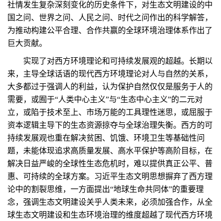
社情发生复杂深刻变化的历史条件下，对生态文明建设的中
国之问、世界之问、人民之问、时代之问作出的科学解答，
为推动构建公平合理、合作共赢的全球环境治理体系作出了
巨大贡献。
实现了对西方环境理论和可持续发展观的超越。长期以
来，主导全球话语的现代西方环境理论对人与自然的关系，
大多都过于强调人的利益，认为保护自然仅仅是服务于人的
需要，或囿于“人类中心主义”与“生态中心主义”的二元对
立，或陷于技术至上、市场万能的工具理性迷思，或屈服于
资本逻辑主导下的生态资源掠夺与全球治理失衡。西方的可
持续发展观也重在解决贫困、饥饿、环境卫生等基础性问
题，未能体现追求高质量发展、高水平保护等高阶目标，在
解决日益严峻的全球性生态危机时，难以提供真正公平、普
惠、可持续的全球方案。习近平生态文明思想摒弃了西方理
论中的割裂思维，一方面提出“地球生命共同体”的重要理
念，强调生态文明建设关乎人类未来，必须加强合作，从全
球生态文明建设和生态环境治理的维度超越了现代西方环境