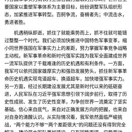
要国家以重塑军事体系为主要目标，纷纷调整军队组织形
态，加紧推进军事转型。百舸争流，奋楫者先；中流击水，
勇进者胜。
机遇稍纵即逝，抓住了就能乘势而上，抓不住就可能错
过整整一个时代。我们必须加快推进中国特色军事变革，缩
小同世界强国在军事实力上的差距，努力掌握军事竞争战略
主动权。新军事革命和新时代强军实践为我军全面建成世界
一流军队提供了千载难逢的历史机遇和有利条件。一方面，
我军可以依托国家雄厚实力和强劲发展势头，抓住新军事革
命历史机遇实现弯道超车、换道超车，加快增强军事实力。
另一方面，经过长期建设发展尤其是新时代以来的砥砺奋
进，人民军队在习近平强军思想引领下阔步前行，取得了历
史性成就、发生了历史性变革，为争创世界一流奠定了坚实
基础。信心来自底气，来自对正确发展方向的把握，也来自
对自身的清醒认识。从实际情况看，我军依然面临严峻挑
战，“两个能力不够”“两个差距很大”的问题还没有得到完全