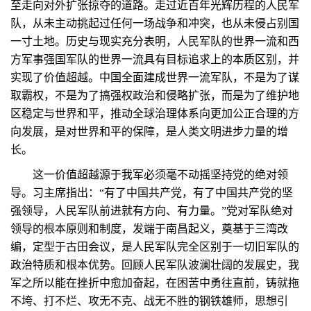
至走向对外扩张掠夺的道路。走过近百年光辉历程的人民军
队，从未主动挑起过任何一场战争和冲突，也从未侵占别国
一寸土地。历史与现实充分表明，人民军队的世界一流和西
方军事强国军队的世界一流具有目标追求上的本质区别，并
实现了价值超越。中国全面建成世界一流军队，不是为了谋
取霸权，不是为了搞强权政治和侵略扩张，而是为了维护地
区稳定与世界和平，推动全球治理体系向更加公正合理的方
向发展，是对世界和平的保障，是人类文明进步力量的增
长。
这一价值超越源于我军必须毫不动摇坚持党的绝对领
导。习主席指出：“有了中国共产党，有了中国共产党的坚
强领导，人民军队前进就有方向、有力量。”党对军队绝对
领导的根本原则和制度，发端于南昌起义，奠基于三湾改
编，定型于古田会议，是人民军队完全区别于一切旧军队的
政治特质和根本优势。回顾人民军队波澜壮阔的发展史，我
军之所以能在挫折中愈加奋起，在困苦中勇往直前，铸就拖
不垮、打不烂、攻无不克、战无不胜的钢铁雄师，思想引