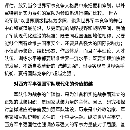
评估，放到当今世界军事竞争大格局中来把握和筹划，以外
军特别是实力最强的军队为参照系进行横向比较。“世界一
流军队”以世界顶级指标为参照，聚焦世界军事竞争的舞台
中心和赛道最前沿，从更宏阔的战略视野和战略空间，明确
了军队现代化建设的标准：既要同我国强国地位相称，又要
能够全面有效维护国家安全，还要具备强大的国际影响力；
不仅武器装备、组织形态、作战体系，而且军事理论、人才
队伍、训练水平等都要瞄准世界一流水平；既要实现加快转
型发展、不断自我革新的“跨越之强”，也要实现与世界强手
抗衡、赢得国际竞争的“超越之强”。
对西方军事强国军队现代化的价值超越
军队作为战争的伴随物，是为准备和实施战争而建立的
正规的武装组织，是国家武装力量的主体。因此，研究和探
讨怎样适应战争需要加强军队建设，历来是中外政治家、军
事家和军队统帅们关注的一个重要课题。纵览世界军事史，
西方军事强国往往强调依靠强大的军事力量使对手屈服，甚