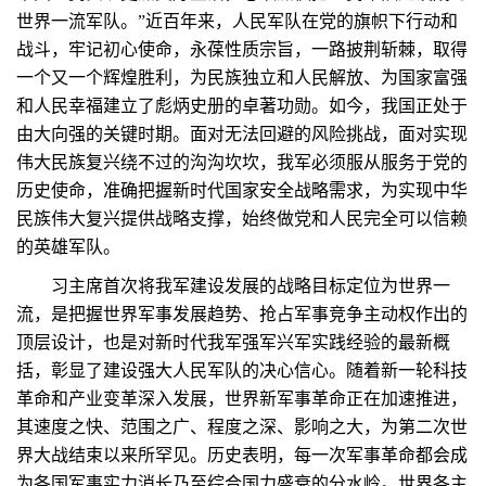
世界一流军队。”近百年来，人民军队在党的旗帜下行动和
战斗，牢记初心使命，永葆性质宗旨，一路披荆斩棘，取得
一个又一个辉煌胜利，为民族独立和人民解放、为国家富强
和人民幸福建立了彪炳史册的卓著功勋。如今，我国正处于
由大向强的关键时期。面对无法回避的风险挑战，面对实现
伟大民族复兴绕不过的沟沟坎坎，我军必须服从服务于党的
历史使命，准确把握新时代国家安全战略需求，为实现中华
民族伟大复兴提供战略支撑，始终做党和人民完全可以信赖
的英雄军队。
习主席首次将我军建设发展的战略目标定位为世界一
流，是把握世界军事发展趋势、抢占军事竞争主动权作出的
顶层设计，也是对新时代我军强军兴军实践经验的最新概
括，彰显了建设强大人民军队的决心信心。随着新一轮科技
革命和产业变革深入发展，世界新军事革命正在加速推进，
其速度之快、范围之广、程度之深、影响之大，为第二次世
界大战结束以来所罕见。历史表明，每一次军事革命都会成
为各国军事实力消长乃至综合国力盛衰的分水岭。世界各主