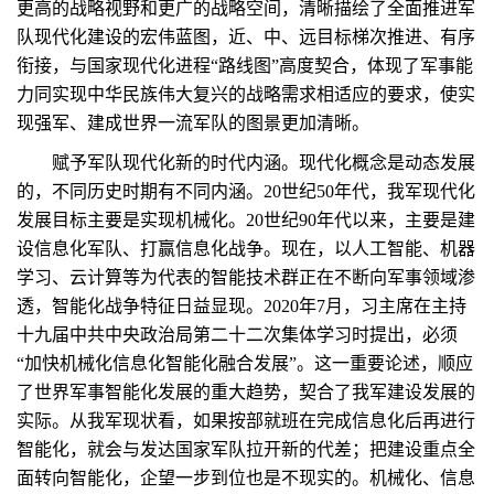
更高的战略视野和更广的战略空间，清晰描绘了全面推进军
队现代化建设的宏伟蓝图，近、中、远目标梯次推进、有序
衔接，与国家现代化进程“路线图”高度契合，体现了军事能
力同实现中华民族伟大复兴的战略需求相适应的要求，使实
现强军、建成世界一流军队的图景更加清晰。
赋予军队现代化新的时代内涵。现代化概念是动态发展
的，不同历史时期有不同内涵。20世纪50年代，我军现代化
发展目标主要是实现机械化。20世纪90年代以来，主要是建
设信息化军队、打赢信息化战争。现在，以人工智能、机器
学习、云计算等为代表的智能技术群正在不断向军事领域渗
透，智能化战争特征日益显现。2020年7月，习主席在主持
十九届中共中央政治局第二十二次集体学习时提出，必须
“加快机械化信息化智能化融合发展”。这一重要论述，顺应
了世界军事智能化发展的重大趋势，契合了我军建设发展的
实际。从我军现状看，如果按部就班在完成信息化后再进行
智能化，就会与发达国家军队拉开新的代差；把建设重点全
面转向智能化，企望一步到位也是不现实的。机械化、信息