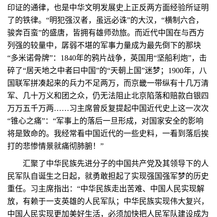
印证的通律，也是中华文明发展史上正反两方面经验所证明
了的铁律。“明犯强汉者，虽远必诛”的大汉，“横制六合，
骏奔百蛮”的盛唐，皆拥有雄师劲旅。而近代中国在与西方
列强的较量中，孱弱不堪的军事力量成为最先倒下的那块
“多米诺骨牌”：1840年的鸦片战争，英国用“坚船利炮”，击
碎了“居天地之中者曰中国”的“天朝上国”迷梦；1900年，八
国联军拼凑起来的兵力不足两万，而京畿一带纵有十几万清
军、几十万义和团之众，仍无法阻止北京陷落和赔款白银四
万万五千万两……习主席曾反复提起中国近代史上这一次次
“锥心之痛”：“军事上的落后一旦形成，对国家安全的影响
将是致命的。我经常看中国近代的一些史料，一看到落后挨
打的悲惨情景就痛彻肺腑！”
汇聚了中华民族先进分子的中国共产党及其领导下的人
民军队自诞生之日起，就勇敢担起了实现强国强军梦的历史
重任。习主席指出：“中华民族走出苦难、中国人民实现解
放，有赖于一支英雄的人民军队；中华民族实现伟大复兴，
中国人民实现更加美好生活，必须加快把人民军队建设成为