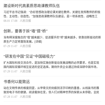
建设新时代高素质思政课教师队伍
习近平总书记强调：“办好思想政治理论课关键在教师，关键在发挥教师的积极
性、主动性、创造性。”加强思政课教师队伍建设，是一项系统性、战略性工
程，必须坚持在强化政治建设、提升专业能力、推动协同育人、健全评价体系
08-01 17-08
人民日报
上下功夫，不断提升思政课教师的思想素养、专
[详细]
创新，要善于拆“墙”搭“桥”
当有碍深度融合的“墙”越来越少、促进握手的“桥”越来越多，依靠创新驱动的新
质生产力定将蓬勃发展。
[详细]
07-29 11-07
人民日报
“研发在中国”见证“中国磁吸力”
扩大国际科技交流合作，是加快实施创新驱动发展战略的必然要求，也是实现
国内国际双循环相互促进的坚定选择。期待外资企业通过持续深耕中国市场，
更加紧密融入中国产业链，分享中国高质量发展红利，实现在中国、惠全球的
07-29 11-07
人民日报
共赢发展。
[详细]
书香何以能致远
站在文明传承的维度回望，从甲骨文的刻痕到活字印刷的墨香，从线装书的雅
致到电子书的便捷，阅读载体在变，但人们对精神世界的探索从未停歇。全民
阅读的深意，正在于让每个个体都能在文字中遇见更好的自己，让整个民族在
07-28 11-07
人民日报
阅读中积蓄前行的力量。
[详细]