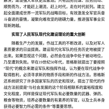
解决，建设强大军队更加紧迫。只有因势而谋、应势而动、
顺势而为，才能赶上潮流、赶上时代，走在时代前列。建立
起全面建成世界一流军队的战略目标，有效激发全军官兵奋
斗奋进的豪情，凝聚向难攻坚的磅礴力量，推进强军事业实
现新跨越。
实现了人民军队现代化建设理论的重大创新
随着生产力的发展，作战工具的不断改进，以及对军人
素质要求的日益提高，建设现代化军队的任务历史地被提了
出来。如果忽视这个问题，必然会在战争中处于被动地位，
乃至遭到失败。早在19世纪50年代，恩格斯就提出了要按照
“现代”的概念来建设军队和指挥作战，认为要在现代战争中
取得胜利，必须寻求新的物质手段和新的作战方法。恩格斯
还系统研究了许多国家军队的历史和现状，提出了现代的作
战方法前提是“与社会发展的这个阶段相联系的富裕程度和
文化程度，同样是保证现代军队有必要数量的武器、弹药、
粮食等物资，培养必要数量的有素养的军官，以及士兵本身
获得必要智力所必需的条件”等重要思想。