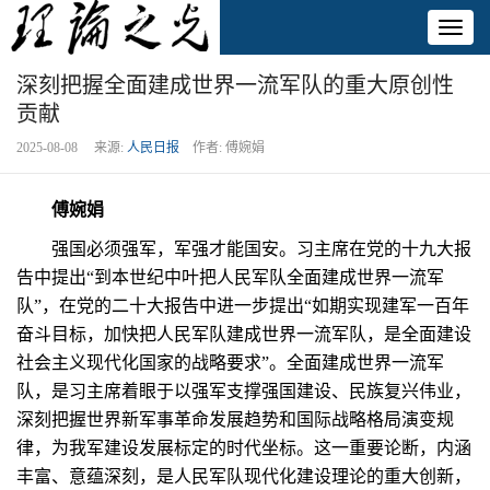
Toggl
naviga
深刻把握全面建成世界一流军队的重大原创性
贡献
2025-08-08 来源:
人民日报
作者: 傅婉娟
傅婉娟
强国必须强军，军强才能国安。习主席在党的十九大报
告中提出“到本世纪中叶把人民军队全面建成世界一流军
队”，在党的二十大报告中进一步提出“如期实现建军一百年
奋斗目标，加快把人民军队建成世界一流军队，是全面建设
社会主义现代化国家的战略要求”。全面建成世界一流军
队，是习主席着眼于以强军支撑强国建设、民族复兴伟业，
深刻把握世界新军事革命发展趋势和国际战略格局演变规
律，为我军建设发展标定的时代坐标。这一重要论断，内涵
丰富、意蕴深刻，是人民军队现代化建设理论的重大创新，