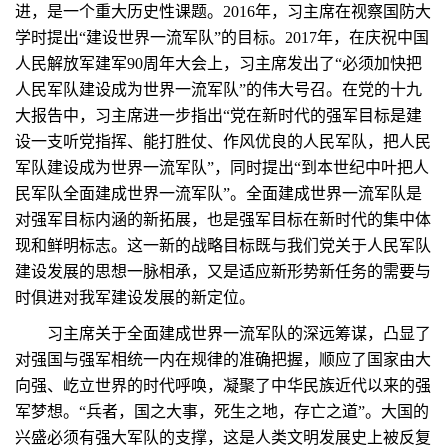
进，是一个重大历史性课题。2016年，习主席在视察国防大
学时提出“建设世界一流军队”的目标。2017年，在庆祝中国
人民解放军建军90周年大会上，习主席发出了“必须加快把
人民军队建设成为世界一流军队”的伟大号召。在党的十九
大报告中，习主席进一步指出“党在新时代的强军目标是建
设一支听党指挥、能打胜仗、作风优良的人民军队，把人民
军队建设成为世界一流军队”，同时提出“到本世纪中叶把人
民军队全面建成世界一流军队”。全面建成世界一流军队是
对强军目标内涵的新拓展，也是强军目标在新时代的集中体
现和鲜明标志。这一新的战略目标既与我们党关于人民军队
建设发展的思想一脉相承，又是适应新形势新任务的需要与
时俱进对我军建设发展的新定位。
习主席关于全面建成世界一流军队的深远筹谋，凸显了
对强国与强军相统一内在规律的准确把握，顺应了国家由大
向强、屹立世界的时代呼唤，凝聚了中华民族近代以来的强
军梦想。“兵者，国之大事，死生之地，存亡之道”。大国的
兴盛必须有强大军队的支撑，这是人类文明发展史上被反复