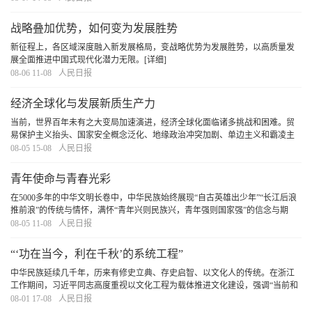
战略叠加优势，如何变为发展胜势
新征程上，各区域深度融入新发展格局，变战略优势为发展胜势，以高质量发
展全面推进中国式现代化潜力无限。
[详细]
08-06 11-08
人民日报
经济全球化与发展新质生产力
当前，世界百年未有之大变局加速演进，经济全球化面临诸多挑战和困难。贸
易保护主义抬头、国家安全概念泛化、地缘政治冲突加剧、单边主义和霸凌主
义增多，加剧了全球政治经济格局的不确定性，也直接或间接抑制了经济全球
08-05 15-08
人民日报
化进程。各国在加强双边和多边合作的同时，也在
[详细]
青年使命与青春光彩
在5000多年的中华文明长卷中，中华民族始终展现“自古英雄出少年”“长江后浪
推前浪”的传统与情怀，满怀“青年兴则民族兴，青年强则国家强”的信念与期
许。广大青年在中国式现代化建设中以奋斗姿态激扬青春，必定会奏响不负时
08-05 11-08
人民日报
代、不负人民、不负华年的青春之歌。
[详细]
“‘功在当今，利在千秋’的系统工程”
中华民族延续几千年，历来有修史立典、存史启智、以文化人的传统。在浙江
工作期间，习近平同志高度重视以文化工程为载体推进文化建设，强调“当前和
今后一个时期，要重点研究、论证和抓好推进文化大省建设的重大工程建设，
08-01 17-08
人民日报
不断增强构成浙江综合竞争力的软实力”。
[详细]