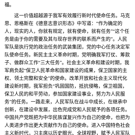
福。
这一价值超越源于我军有效履行新时代使命任务。马克
思、恩格斯在《德意志意识形态》中写道：“作为确定的
人，现实的人，你就有规定，就有使命，就有任务”“这个任
务是由于你的需要及其与现存世界的联系而产生的”。人民
军队是执行党的政治任务的武装集团，党的中心任务决定军
队使命任务。新民主主义革命时期，党明确我军打仗、筹款
子、做群众工作“三大任务”。社会主义革命和建设时期，我
军肩负起“保卫人民革命和国家建设的成果，保卫国家的主
权、领土完整和安全”的使命。改革开放和社会主义现代化
建设新时期，我军担负“巩固国防，抵抗侵略，保卫祖国，
保卫人民的和平劳动，参加国家建设事业，努力为人民服
务”的任务。一路走来，人民军队在战斗中成长，在继承中
创新，在建设中发展，出色完成党和人民赋予的各项任务。
中国共产党既把为中华民族谋复兴作为自己的使命，也把为
人类进步作出更大贡献作为自己的使命。进入中国特色社会
主义新时代，习主席以历史眼光、全球视野，赋予人民军队