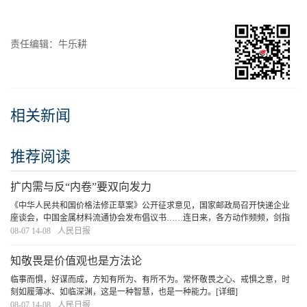
责任编辑：牛乐耕
相关新闻
推荐阅读
扩内需与反“内卷”要双向发力
《中华人民共和国价格法修正草案》公开征求意见，国家邮政局召开快递企业
座谈会，中国金属材料流通协会发布倡议书……连日来，各方动作频频，剑指
“内卷”、倡导良性竞争。聚合力，不松劲，严防“劣币驱逐良币”，破除逐底竞
08-07 14-08
人民日报
争，定能让解决问题的过程成为发展前进的过
[详细]
知敬畏是价值观也是方法论
临事而惧，好谋而成，方知有所为、有所不为。常怀敬畏之心、戒惧之意，时
刻如履薄冰、如临深渊，这是一种智慧，也是一种能力。
[详细]
08-07 14-08
人民日报