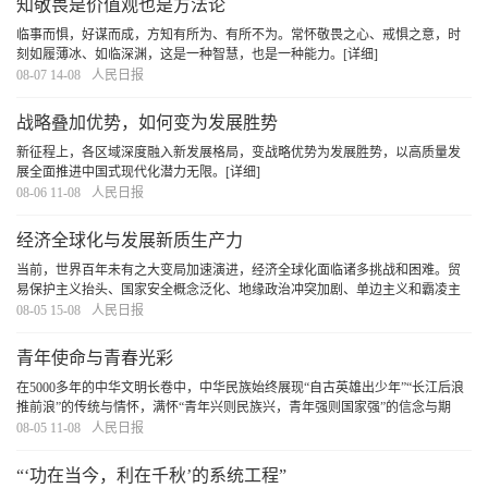
知敬畏是价值观也是方法论
临事而惧，好谋而成，方知有所为、有所不为。常怀敬畏之心、戒惧之意，时
刻如履薄冰、如临深渊，这是一种智慧，也是一种能力。
[详细]
08-07 14-08
人民日报
战略叠加优势，如何变为发展胜势
新征程上，各区域深度融入新发展格局，变战略优势为发展胜势，以高质量发
展全面推进中国式现代化潜力无限。
[详细]
08-06 11-08
人民日报
经济全球化与发展新质生产力
当前，世界百年未有之大变局加速演进，经济全球化面临诸多挑战和困难。贸
易保护主义抬头、国家安全概念泛化、地缘政治冲突加剧、单边主义和霸凌主
义增多，加剧了全球政治经济格局的不确定性，也直接或间接抑制了经济全球
08-05 15-08
人民日报
化进程。各国在加强双边和多边合作的同时，也在
[详细]
青年使命与青春光彩
在5000多年的中华文明长卷中，中华民族始终展现“自古英雄出少年”“长江后浪
推前浪”的传统与情怀，满怀“青年兴则民族兴，青年强则国家强”的信念与期
许。广大青年在中国式现代化建设中以奋斗姿态激扬青春，必定会奏响不负时
08-05 11-08
人民日报
代、不负人民、不负华年的青春之歌。
[详细]
“‘功在当今，利在千秋’的系统工程”