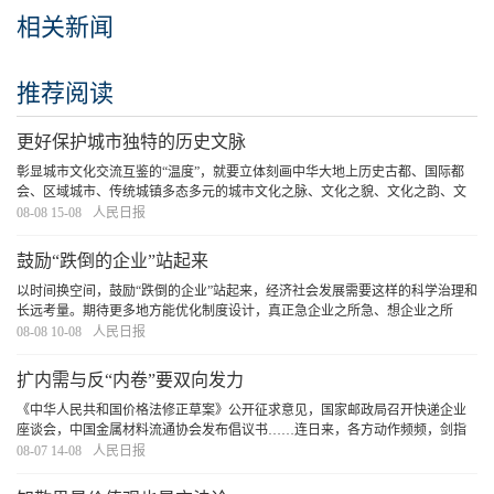
相关新闻
推荐阅读
更好保护城市独特的历史文脉
彰显城市文化交流互鉴的“温度”，就要立体刻画中华大地上历史古都、国际都
会、区域城市、传统城镇多态多元的城市文化之脉、文化之貌、文化之韵、文
化之美，让我国城市历史文化更加打动人心，在持续弘扬、走向世界的过程中
08-08 15-08
人民日报
实现对城市独特历史文脉的更好赓续和有效保护
[详细]
鼓励“跌倒的企业”站起来
以时间换空间，鼓励“跌倒的企业”站起来，经济社会发展需要这样的科学治理和
长远考量。期待更多地方能优化制度设计，真正急企业之所急、想企业之所
想、做企业之所盼，为提升经济韧性贡献力量。
[详细]
08-08 10-08
人民日报
扩内需与反“内卷”要双向发力
《中华人民共和国价格法修正草案》公开征求意见，国家邮政局召开快递企业
座谈会，中国金属材料流通协会发布倡议书……连日来，各方动作频频，剑指
“内卷”、倡导良性竞争。聚合力，不松劲，严防“劣币驱逐良币”，破除逐底竞
08-07 14-08
人民日报
争，定能让解决问题的过程成为发展前进的过
[详细]