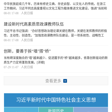
中华民族延续几千年，历来有修史立典、存史启智、以文化人的传统。在浙江
工作期间，习近平同志高度重视以文化工程为载体推进文化建设，强调“当前和
今后一个时期，要重点研究、论证和抓好推进文化大省建设的重大工程建设，
08-01 17-08
人民日报
不断增强构成浙江综合竞争力的软实力”。
[详细]
建设新时代高素质思政课教师队伍
习近平总书记强调：“办好思想政治理论课关键在教师，关键在发挥教师的积极
性、主动性、创造性。”加强思政课教师队伍建设，是一项系统性、战略性工
程，必须坚持在强化政治建设、提升专业能力、推动协同育人、健全评价体系
08-01 17-08
人民日报
上下功夫，不断提升思政课教师的思想素养、专
[详细]
创新，要善于拆“墙”搭“桥”
当有碍深度融合的“墙”越来越少、促进握手的“桥”越来越多，依靠创新驱动的新
质生产力定将蓬勃发展。
[详细]
07-29 11-07
人民日报
查看更多
习近平新时代中国特色社会主义思想
批驳历史