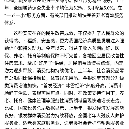
6.2%，城乡收入差距进一步缩小。就业形势稳中向好，上半
年，全国城镇调查失业率平均值为5.2%，6月降至5.0%。在
“一老一小”服务方面，有关部门推动加快完善养老育幼服务
体系。
这些实实在在的民生改善成效，不仅提升了人民群众的
获得感、幸福感、安全感，更为我国经济高质量发展注入强
劲信心和持久动力。今年以来，得益于收入预期向好，医
保、养老、托育等制度保障不断完善，各地回应居民改善性
住房需求、增加“好房子”供给，居民消费热情被点燃，内需
潜力逐步释放，消费结构持续优化。上半年，社会消费品零
售总额同比保持增长，体育娱乐用品、金银珠宝等部分升级
类消费增速加快，“首发经济”“冰雪经济”热度升高，消费市
场趋于活跃、表现可圈可点。同时，在政策支持作用下，养
老、托育、健康管理等服务性消费领域呈现快速增长态势。
比如，国家税务总局数据显示，上半年，银发经济发展态势
良好、银发群体消费潜力持续释放，全国老年人残疾人养护
服务业、适老类家庭服务业、适老类社会看护与帮助服务业