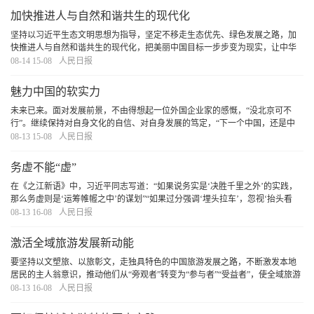
加快推进人与自然和谐共生的现代化
坚持以习近平生态文明思想为指导，坚定不移走生态优先、绿色发展之路，加
快推进人与自然和谐共生的现代化，把美丽中国目标一步步变为现实，让中华
大地蓝天永驻、青山常在、绿水长流。
[详细]
08-14 15-08
人民日报
魅力中国的软实力
未来已来。面对发展前景，不由得想起一位外国企业家的感慨，“没北京可不
行”。继续保持对自身文化的自信、对自身发展的笃定，“下一个中国，还是中
国”。
[详细]
08-13 15-08
人民日报
务虚不能“虚”
在《之江新语》中，习近平同志写道：“如果说务实是‘决胜千里之外’的实践，
那么务虚则是‘运筹帷幄之中’的谋划”“如果过分强调‘埋头拉车’，忽视‘抬头看
路’，那就会陷于千头万绪的事务泥潭而不可拔”。可见，务虚对党员干部干事创
08-13 16-08
人民日报
业来说是十分重要的。
[详细]
激活全域旅游发展新动能
要坚持以文塑旅、以旅彰文，走独具特色的中国旅游发展之路，不断激发本地
居民的主人翁意识，推动他们从“旁观者”转变为“参与者”“受益者”，使全域旅游
不仅为游客提供超越景观的独特人文体验与情感体验，更为当地带来就业增
08-13 16-08
人民日报
收、环境改善，使游客和当地居民的美好生
[详细]