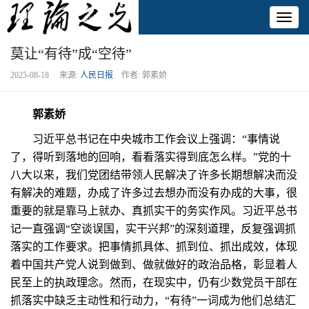
Toggl
naviga
莫让“有待”成“空待”
2025-08-18 来源:
人民日报
作者: 郭素娇
郭素娇
习近平总书记在中央城市工作会议上强调：“事情说
了，得听到落地的回响，看看落实得到底怎么样。”党的十
八大以来，我们党团结带领人民解决了许多长期想解决而没
有解决的难题，办成了许多过去想办而没有办成的大事，很
重要的就是靠马上就办、真抓实干的务实作风。习近平总书
记一直强调“空谈误国，实干兴邦”的深刻道理，反复强调抓
落实的工作要求。把事情抓具体、抓到位、抓出成效，体现
着中国共产党人说到做到、做就做好的政治品格，彰显着人
民至上的执政理念。然而，在现实中，仍有少数党员干部在
抓落实中缺乏主动性和行动力，“有待”一词成为他们总结汇