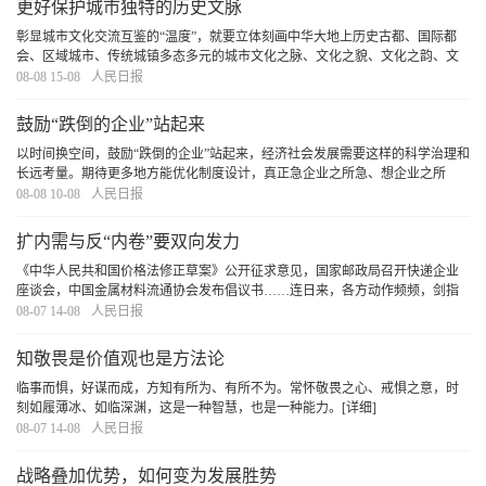
更好保护城市独特的历史文脉
彰显城市文化交流互鉴的“温度”，就要立体刻画中华大地上历史古都、国际都
会、区域城市、传统城镇多态多元的城市文化之脉、文化之貌、文化之韵、文
化之美，让我国城市历史文化更加打动人心，在持续弘扬、走向世界的过程中
08-08 15-08
人民日报
实现对城市独特历史文脉的更好赓续和有效保护
[详细]
鼓励“跌倒的企业”站起来
以时间换空间，鼓励“跌倒的企业”站起来，经济社会发展需要这样的科学治理和
长远考量。期待更多地方能优化制度设计，真正急企业之所急、想企业之所
想、做企业之所盼，为提升经济韧性贡献力量。
[详细]
08-08 10-08
人民日报
扩内需与反“内卷”要双向发力
《中华人民共和国价格法修正草案》公开征求意见，国家邮政局召开快递企业
座谈会，中国金属材料流通协会发布倡议书……连日来，各方动作频频，剑指
“内卷”、倡导良性竞争。聚合力，不松劲，严防“劣币驱逐良币”，破除逐底竞
08-07 14-08
人民日报
争，定能让解决问题的过程成为发展前进的过
[详细]
知敬畏是价值观也是方法论
临事而惧，好谋而成，方知有所为、有所不为。常怀敬畏之心、戒惧之意，时
刻如履薄冰、如临深渊，这是一种智慧，也是一种能力。
[详细]
08-07 14-08
人民日报
战略叠加优势，如何变为发展胜势