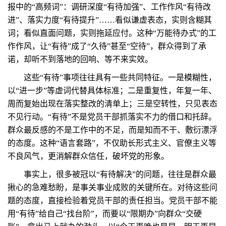
报中的“高频词”：调研深度“有待加强”、工作作风“有待改
进”、落实力度“有待提升”……看似谦虚表态，实则含糊其
词；看似直面问题，实则拖延应付。这种“万能待办式”的工
作作风，让“有待”成了“久待”甚至“空待”，群众得到了承
诺，却听不到落地的回响、等不来实效。
这些“有待”事项往往具有一些共同特征。一是模糊性，
以“进一步”等虚词代替具体标准；二是重复性，年复一年、
周而复始出现在落实整改的清单上；三是空转性，只见表态
不见行动。“有待”不是党员干部抓落实不力的借口和托辞。
群众最反感的不是工作中的不足，而是知而不干、敷衍漂浮
的态度。这种“语言套路”，不仅助长形式主义、官僚主义等
不良风气，更消解群众信任，破坏党的形象。
事实上，很多被冠以“有待解决”的问题，往往是群众最
揪心的急难愁盼，是事关事业成败的关键所在。对待这些问
题的态度，直接检验着党员干部的责任担当。党员干部不能
用“有待”给自己“找台阶”，而要以“限期办”向群众“交硬