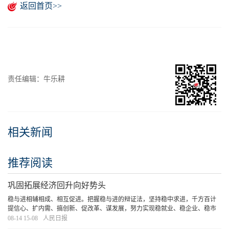
返回首页>>
责任编辑：牛乐耕
相关新闻
推荐阅读
巩固拓展经济回升向好势头
稳与进相辅相成、相互促进。把握稳与进的辩证法，坚持稳中求进，千方百计
提信心、扩内需、搞创新、促改革、谋发展，努力实现稳就业、稳企业、稳市
场、稳预期，以更积极的态度、更务实的行动把握新机遇、打好主动仗，定能
08-14 15-08
人民日报
为“十四五”规划目标任务顺利收官、实现“十五
[详细]