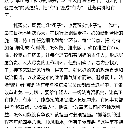
账”。拿出马上就办的劲头，以“今天再晚也是早，明天再早
也是晚”的紧迫感，把“有待”变成“有为”，让落实掷地有
声。
抓落实，既要定准“靶子”，也要踩实“步子”。工作中，
最怕目标不明决心大，在执行上跑偏走样。必须绘制清晰的
施工图，将工作任务细化到每个环节、每个节点，把“有待
加强”细化成“何时做、怎么做、谁来做”，确保推进有章可
循。拧紧责任链条，让每个环节都有明确的责任人，形成层
层负责、人人尽责的工作闭环。任务明确了，着力点找到
了，接下来就是见行动、拼实干。强化抓落实的政治自觉和
政治担当，以攻坚克难的改革勇气知难而进、迎难而上。法
治“燃灯者”邹碧华在参与推进法官员额制改革过程中，主张
改革避免“一刀切”，要给年轻人、一线法官留机会，让真正
有能力、有水平、能办案的法官进入员额中来。有同事劝邹
碧华“悠着点，少得罪人”，他说：“改革怎么可能不触及利
益，怎么可能没有争议？该担当时必须担当。”抓落实的过
程不可能四平八稳、顺风顺水，但有了像邹碧华这种事不避