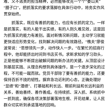
难、义不逃责的担当精神，必然能够攻克一个个“娄山关”
“腊子口”，把抓落实的要求落脚在具体行动中，将务实作风
贯穿始终。
抓落实，既应有善抓的能力，也应有长抓的定力。一样
是抓落实，有的人能干出实绩，有的人则久难见效，这是因
为抓落实的能力有差别。面对新情况新问题，主动学习就能
更快适应形势变化，找到解决问题的有效路径。“樵夫”廖俊
波常说：“思想领先一步，动作快人一步。”在繁忙的招商行
程中，他却能挤出时间到书店买书。求新求知的学习劲头，
正是他能够不断提出破解问题的新办法的关键。从顶层设计
到基层实践、从理念构想到具体操作，是一个逐步深化的过
程，不可能一蹴而就。党员干部除了要有善抓的能力，还要
保持百折不挠的韧性。摒弃急功近利的心态，正确处理好
“显绩”和“潜绩”、打基础和利长远、眼前利益和长远利益的
关系，善始善终、善作善成。在持续抓、深入抓、系统抓中
一抓到底，确保各项决策部署落地生根、开花结果，让人民
群众切实听到承诺落地的回响。